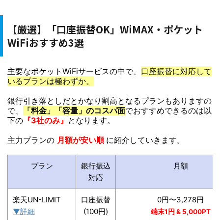
【厳選】「口座振替OK」WiMAX・ポケット
WiFiおすすめ3選
主要なポケットWiFiサービスの中で、
口座振替に対応して
いるプランは極わずか。
銀行引き落としだとかなり割高となるプランもありますの
で、
「料金」「容量」のコスパ面
でおすすめできるのは以
下の
『3社のみ』
となります。
主力プランの
月額が安い順
に紹介していきます。
プラン
銀行振込
月額
対応
楽天UN-LIMIT
口座振替
0円〜3,278円
▼詳細
(100円)
端末1円 &
5,000PT