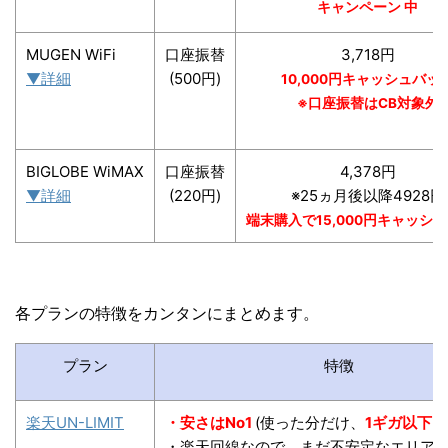
キャンペーン 中
MUGEN WiFi
口座振替
3,718円
▼詳細
(500円)
10,000円キャッシュバッ
※口座振替はCB対象外
BIGLOBE WiMAX
口座振替
4,378円
▼詳細
(220円)
※25ヵ月後以降4928円
端末購入で15,000円キャッシ
各プランの特徴をカンタンにまとめます。
プラン
特徴
楽天UN-LIMIT
・安さはNo1
(使った分だけ、
1ギガ以下
・楽天回線なので、まだ不安定なエリア