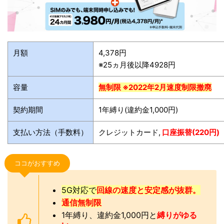
月額
4,378円
※25ヵ月後以降4928円
容量
無制限 ※2022年2月速度制限撤廃
契約期間
1年縛り(違約金1,000円)
支払い方法（手数料）
クレジットカード,
口座振替(220円)
ココがおすすめ
5G対応で
回線の速度と安定感が抜群。
通信無制限
1年縛り、違約金1,000円と
縛りがゆる