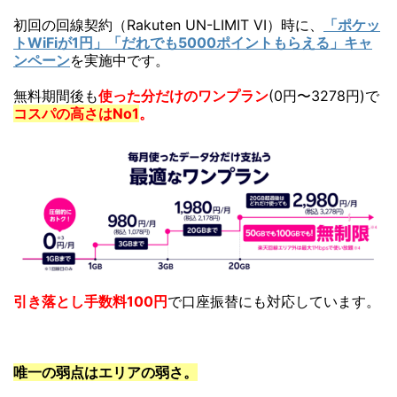
初回の回線契約（Rakuten UN-LIMIT VI）時に、
「ポケッ
トWiFiが1円」「だれでも5000ポイントもらえる」キャ
ンペーン
を実施中です。
無料期間後も
使った分だけのワンプラン
(0円〜3278円)で
コスパの高さはNo1
。
引き落とし手数料100円
で口座振替にも対応しています。
唯一の弱点はエリアの弱さ。