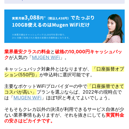
業界最安クラスの料金
と
破格の10,000円キャッシュバッ
ク
が人気の「
MUGEN WiFi
」。
キャッシュバック対象外とはなりますが、
「口座振替オプ
ション(550円)」
が申込時に選択可能です。
主要なポケットWiFiプロバイダーの中で
「口座振替できて
コスパが高い」
プランを選ぶならば、2022年の現時点で
は「
MUGEN WiFi
」ほぼ1択と考えてよいでしょう。
そもそもクレカ以外の決済が利用できるサービス自体が少
ない業界事情もありますが、それを抜きにしても
実質料金
の安さはピカイチです。