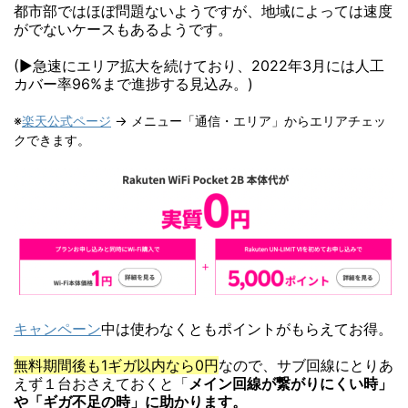
都市部ではほぼ問題ないようですが、地域によっては速度
がでないケースもあるようです。
(▶急速にエリア拡大を続けており、2022年3月には人工
カバー率96%まで進捗する見込み。)
※
楽天公式ページ
→ メニュー「通信・エリア」からエリアチェッ
クできます。
キャンペーン
中は使わなくともポイントがもらえてお得。
無料期間後も1ギガ以内なら0円
なので、サブ回線にとりあ
えず１台おさえておくと「
メイン回線が繋がりにくい時」
や「ギガ不足の時」に助かります。