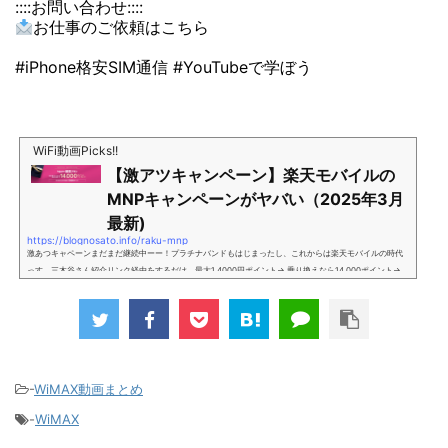
::::お問い合わせ::::
お仕事のご依頼はこちら
#iPhone格安SIM通信 #YouTubeで学ぼう
WiFi動画Picks!!
【激アツキャンペーン】楽天モバイルの
MNPキャンペーンがヤバい（2025年3月
最新)
https://blognosato.info/raku-mnp
激あつキャペーンまだまだ継続中ーー！プラチナバンドもはじまったし、これからは楽天モバイルの時代
っす。三木谷さん紹介リンク経由をするだけ。最大1,4000円ポイント→ 乗り換えなら14,000ポイント→
新規で7,000ポイントしかも、複数回線でもOKという好条件。 三木谷さん紹介キャンペーン＼激熱の三木
谷さんキャンペーン／2回線目以降でもOK再契約でもでもOK背水の陣の楽天モバイル。ついに「最後の賭
け」とも思えるポイントばら撒きキャンペーンを発動してきました。■キャンペーン概要三木谷社長の特
別招待ページから楽天モバイ...
-
WiMAX動画まとめ
-
WiMAX