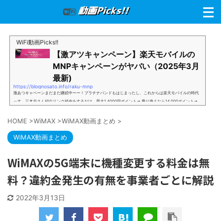
WiFi動画Picks!!
【激アツキャンペーン】楽天モバイルの
MNPキャンペーンがヤバい（2025年3月
最新)
https://blognosato.info/raku-mnp
激あつキャペーンまだまだ継続中ーー！プラチナバンドもはじまったし、これからは楽天モバイルの時代
っす。三木谷さん紹介リンク経由をするだけ。最大1,4000円ポイント→ 乗り換えなら14,000ポイント→
新規で7,000ポイントしかも、複数回線でもOKという好条件。 三木谷さん紹介キャンペーン＼激熱の三木
谷さんキャンペーン／2回線目以降でもOK再契約でもでもOK背水の陣の楽天モバイル。ついに「最後の賭
HOME
>
WiMAX
>
WiMAX動画まとめ
>
け」とも思えるポイントばら撒きキャンペーンを発動してきました。■キャンペーン概要三木谷社長の特
別招待ページから楽天モバイ...
WiMAX動画まとめ
WiMAXの5G端末に機種変更する料金は無
料？違約金発生の有無を事業者ごとに解説
2022年3月13日