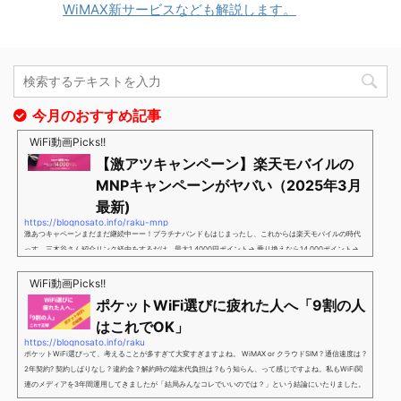
WiMAX新サービスなども解説します。
今月のおすすめ記事
WiFi動画Picks!!
【激アツキャンペーン】楽天モバイルの
MNPキャンペーンがヤバい（2025年3月
最新)
https://blognosato.info/raku-mnp
激あつキャペーンまだまだ継続中ーー！プラチナバンドもはじまったし、これからは楽天モバイルの時代
っす。三木谷さん紹介リンク経由をするだけ。最大1,4000円ポイント→ 乗り換えなら14,000ポイント→
新規で7,000ポイントしかも、複数回線でもOKという好条件。 三木谷さん紹介キャンペーン＼激熱の三木
谷さんキャンペーン／2回線目以降でもOK再契約でもでもOK背水の陣の楽天モバイル。ついに「最後の賭
WiFi動画Picks!!
け」とも思えるポイントばら撒きキャンペーンを発動してきました。■キャンペーン概要三木谷社長の特
ポケットWiFi選びに疲れた人へ「9割の人
別招待ページから楽天モバイ...
はこれでOK」
https://blognosato.info/raku
ポケットWiFi選びって、考えることが多すぎて大変すぎますよね。 WiMAX or クラウドSIM ? 通信速度は ?
2年契約? 契約しばりなし ? 違約金 ? 解約時の端末代負担は ?もう知らん、って感じですよね。私もWiFi関
連のメディアを3年間運用してきましたが「結局みんなコレでいいのでは？」という結論にいたりました。
ということで、「ポケットWiFi選びに疲れた」「結局どれがいいのか分からない」と言う人向けに【最終