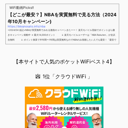
解】を用意しました。ポケットWiFiのヘビーユーザー視点で「90％の人はこれだけでいいやん」というも
WiFi動画Picks!!
のなので、「多...
【どこが最安？】NBAを実質無料で見る方法（2024
年10月キャンペーン)
https://blognosato.info/nba
<2024/04 追記>NBAが実質無料でみれる激熱キャペーンきたーー！ 楽天モバイル登録でポイントばら撒
きキャンペーン発動中 → 最大14,000ポイント ↓ 楽天モバイルユーザーは「NBA Rakuten」が全試
合無料 ↓ ポイント換算で半年間〜1年間は実質無料なのでNBAのみ視聴したい人でも最安！「最安で
NBAを見る方法」が「楽天モバイルを契約すること」というもはや意味不明な状況...楽天モバイルでNBAを
無料でみるまで楽天モバイルでNBAを無料で観るまで(楽天モバイル)日本人プレイヤーも躍動する注目のN
BANBAは、世...
【本サイトで人気のポケットWiFiベスト4】
1位「クラウドWiFi 」