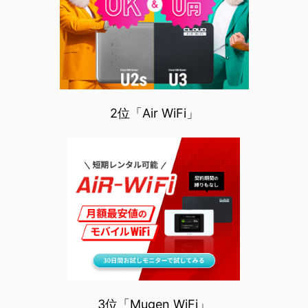
2位「Air WiFi」
3位「Mugen WiFi」