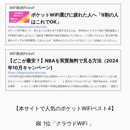
新規で7,000ポイントしかも、複数回線でもOKという好条件。 三木谷さん紹介キャンペーン＼激熱の三木
谷さんキャンペーン／2回線目以降でもOK再契約でもでもOK背水の陣の楽天モバイル。ついに「最後の賭
WiFi動画Picks!!
け」とも思えるポイントばら撒きキャンペーンを発動してきました。■キャンペーン概要三木谷社長の特
ポケットWiFi選びに疲れた人へ「9割の人
別招待ページから楽天モバイ...
はこれでOK」
https://blognosato.info/raku
ポケットWiFi選びって、考えることが多すぎて大変すぎますよね。 WiMAX or クラウドSIM ? 通信速度は ?
2年契約? 契約しばりなし ? 違約金 ? 解約時の端末代負担は ?もう知らん、って感じですよね。私もWiFi関
連のメディアを3年間運用してきましたが「結局みんなコレでいいのでは？」という結論にいたりました。
ということで、「ポケットWiFi選びに疲れた」「結局どれがいいのか分からない」と言う人向けに【最終
解】を用意しました。ポケットWiFiのヘビーユーザー視点で「90％の人はこれだけでいいやん」というも
WiFi動画Picks!!
のなので、「多...
【どこが最安？】NBAを実質無料で見る方法（2024
年10月キャンペーン)
https://blognosato.info/nba
<2024/04 追記>NBAが実質無料でみれる激熱キャペーンきたーー！ 楽天モバイル登録でポイントばら撒
きキャンペーン発動中 → 最大14,000ポイント ↓ 楽天モバイルユーザーは「NBA Rakuten」が全試
合無料 ↓ ポイント換算で半年間〜1年間は実質無料なのでNBAのみ視聴したい人でも最安！「最安で
NBAを見る方法」が「楽天モバイルを契約すること」というもはや意味不明な状況...楽天モバイルでNBAを
無料でみるまで楽天モバイルでNBAを無料で観るまで(楽天モバイル)日本人プレイヤーも躍動する注目のN
BANBAは、世...
【本サイトで人気のポケットWiFiベスト4】
1位「クラウドWiFi 」