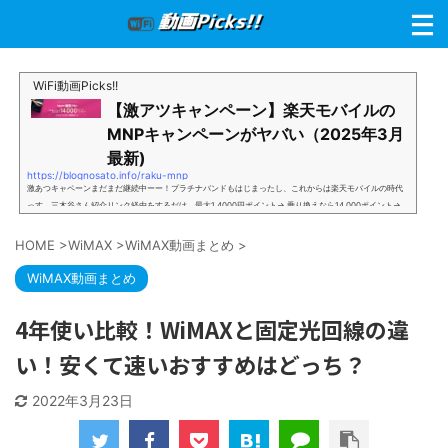
WiFi動画Picks!!
【激アツキャンペーン】楽天モバイルの
MNPキャンペーンがヤバい（2025年3月
最新)
https://blognosato.info/raku-mnp
激あつキャペーンまだまだ継続中ーー！プラチナバンドもはじまったし、これからは楽天モバイルの時代
っす。三木谷さん紹介リンク経由をするだけ。最大1,4000円ポイント→ 乗り換えなら14,000ポイント→
新規で7,000ポイントしかも、複数回線でもOKという好条件。 三木谷さん紹介キャンペーン＼激熱の三木
谷さんキャンペーン／2回線目以降でもOK再契約でもでもOK背水の陣の楽天モバイル。ついに「最後の賭
HOME
>
WiMAX
>
WiMAX動画まとめ
>
け」とも思えるポイントばら撒きキャンペーンを発動してきました。■キャンペーン概要三木谷社長の特
別招待ページから楽天モバイ...
WiMAX動画まとめ
4年使い比較！WiMAXと固定光回線の違
い！安くて速いおすすめはどっち？
2022年3月23日