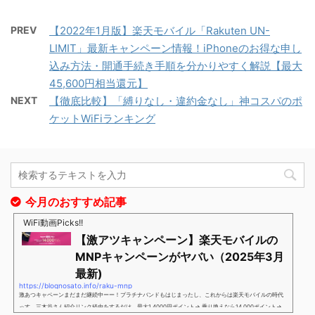
PREV
【2022年1月版】楽天モバイル「Rakuten UN-
LIMIT」最新キャンペーン情報！iPhoneのお得な申し
込み方法・開通手続き手順を分かりやすく解説【最大
45,600円相当還元】
NEXT
【徹底比較】「縛りなし・違約金なし」神コスパのポ
ケットWiFiランキング
今月のおすすめ記事
WiFi動画Picks!!
【激アツキャンペーン】楽天モバイルの
MNPキャンペーンがヤバい（2025年3月
最新)
https://blognosato.info/raku-mnp
激あつキャペーンまだまだ継続中ーー！プラチナバンドもはじまったし、これからは楽天モバイルの時代
っす。三木谷さん紹介リンク経由をするだけ。最大1,4000円ポイント→ 乗り換えなら14,000ポイント→