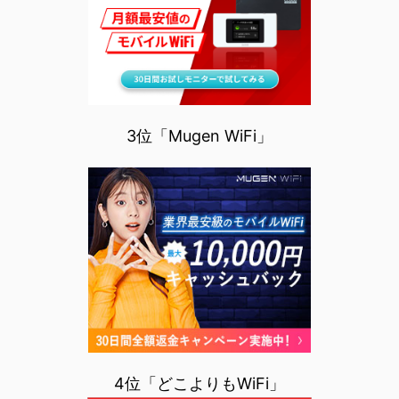
3位「Mugen WiFi」
4位「どこよりもWiFi」