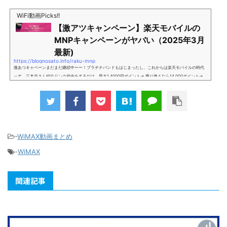
WiFi動画Picks!!
【激アツキャンペーン】楽天モバイルの
MNPキャンペーンがヤバい（2025年3月
最新)
https://blognosato.info/raku-mnp
激あつキャペーンまだまだ継続中ーー！プラチナバンドもはじまったし、これからは楽天モバイルの時代
っす。三木谷さん紹介リンク経由をするだけ。最大1,4000円ポイント→ 乗り換えなら14,000ポイント→
新規で7,000ポイントしかも、複数回線でもOKという好条件。 三木谷さん紹介キャンペーン＼激熱の三木
谷さんキャンペーン／2回線目以降でもOK再契約でもでもOK背水の陣の楽天モバイル。ついに「最後の賭
け」とも思えるポイントばら撒きキャンペーンを発動してきました。■キャンペーン概要三木谷社長の特
別招待ページから楽天モバイ...
-
WiMAX動画まとめ
-
WiMAX
関連記事