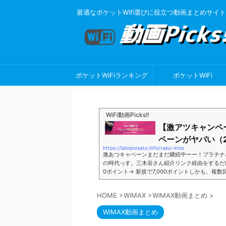
最適なポケットWifi選びに役立つ動画まとめサイト
ポケットWiFiランキング
ポケットWiFi
WiFi動画Picks!!
【激アツキャンペ
ペーンがヤバい（2
https://blognosato.info/raku-mnp
激あつキャペーンまだまだ継続中ーー！プラチナ
の時代っす。三木谷さん紹介リンク経由をするだけ。最
0ポイント→ 新規で7,000ポイントしかも、複
ペーン＼激熱の三木谷さんキャンペーン／2回線目
モバイル。ついに「最後の賭け」とも思えるポイ
HOME
>
WiMAX
>
WiMAX動画まとめ
>
■キャンペーン概要三木谷社長の特別招待ページか
WiMAX動画まとめ