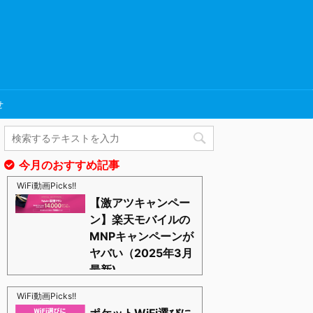
せ
今月のおすすめ記事
WiFi動画Picks!!
【激アツキャンペー
ン】楽天モバイルの
MNPキャンペーンが
ヤバい（2025年3月
最新)
https://blognosato.info/raku-mnp
激あつキャペーンまだまだ継続中ーー！プラチナバン
WiFi動画Picks!!
ドもはじまったし、これからは楽天モバイルの時代っ