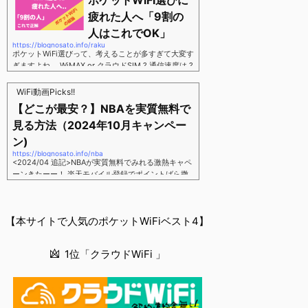
ポケットWiFi選びに
す。三木谷さん紹介リンク経由をするだけ。最大1,40
00円ポイント→ 乗り換えなら14,000ポイント→ 新
疲れた人へ「9割の
規で7,000ポイントしかも、複数回線でもOKという好
人はこれでOK」
条件。 三木谷さん紹介キャンペーン＼激熱の三木谷
https://blognosato.info/raku
さんキャンペーン／2回線目以降でもOK再契約でもで
ポケットWiFi選びって、考えることが多すぎて大変す
もOK背水の陣の楽天モバイル。ついに「最後の賭
ぎますよね。 WiMAX or クラウドSIM ? 通信速度は ?
け」とも思えるポイントばら撒きキャンペーンを発動
2年契約? 契約しばりなし ? 違約金 ? 解約時の端末代
してきました。■キャンペーン概要三木谷社長の特別
負担は ?もう知らん、って感じですよね。私もWiFi関
WiFi動画Picks!!
招待ページから楽天モバイ...
連のメディアを3年間運用してきましたが「結局みん
【どこが最安？】NBAを実質無料で
なコレでいいのでは？」という結論にいたりました。
見る方法（2024年10月キャンペー
ということで、「ポケットWiFi選びに疲れた」「結局
どれがいいのか分からない」と言う人向けに【最終
ン)
解】を用意しました。ポケットWiFiのヘビーユーザー
https://blognosato.info/nba
視点で「90％の人はこれだけでいいやん」というも
<2024/04 追記>NBAが実質無料でみれる激熱キャペ
のなので、「多...
ーンきたーー！ 楽天モバイル登録でポイントばら撒
きキャンペーン発動中 → 最大14,000ポイント
↓ 楽天モバイルユーザーは「NBA Rakuten」が全試
合無料 ↓ ポイント換算で半年間〜1年間は実質
【本サイトで人気のポケットWiFiベスト4】
無料なのでNBAのみ視聴したい人でも最安！「最安で
NBAを見る方法」が「楽天モバイルを契約すること」
というもはや意味不明な状況...楽天モバイルでNBAを
1位「クラウドWiFi 」
無料でみるまで楽天モバイルでNBAを無料で観るまで
(楽天モバイル)日本人プレイヤーも躍動する注目のN
BANBAは、世...