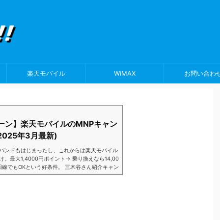
楽天モバイル
WiMAX
お問い合わ
ーン】楽天モバイルのMNPキャン
025年3月最新)
バンドもはじまったし、これからは楽天モバイル
大1,4000円ポイント→ 乗り換えなら14,00
数回線でもOKという好条件。 三木谷さん紹介キャン
以降でもOK再契約でもでもOK背水の陣の楽天
ントばら撒きキャンペーンを発動してきました。
ら楽天モバイ...