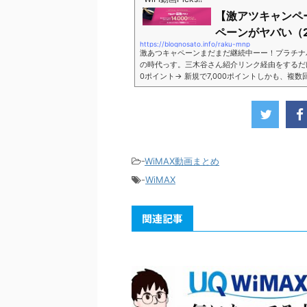
【激アツキャンペ
ペーンがヤバい（2
https://blognosato.info/raku-mnp
激あつキャペーンまだまだ継続中ーー！プラチナ
の時代っす。三木谷さん紹介リンク経由をするだけ。最
0ポイント→ 新規で7,000ポイントしかも、複
ペーン＼激熱の三木谷さんキャンペーン／2回線目
モバイル。ついに「最後の賭け」とも思えるポイ
■キャンペーン概要三木谷社長の特別招待ページか
-
WiMAX動画まとめ
-
WiMAX
関連記事