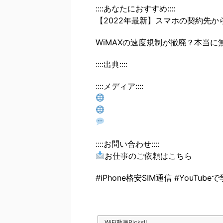
::::あなたにおすすめ::::
【2022年最新】スマホの契約先か
WiMAXの速度規制が撤廃？本当
::::出典::::
::::メディア::::
::::お問い合わせ::::
お仕事のご依頼はこちら
#iPhone格安SIM通信 #YouTube
WiFi動画Picks!!