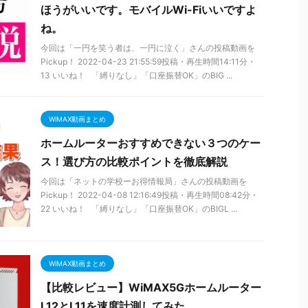
ほうがいいです。モバイルWi-Fiいいですよ
ね。
今回は「一円を笑う者は、一円に泣く」さんの投稿動画を
Pickup！ 2022-04-23 21:55:59投稿・再生時間14:11分・
13 いいね！ 「縛りなし」「口座振替OK」のBIG ...
WiMAX動画まとめ
ホームルーターおすすめできない３つのケー
ス！選び方の比較ポイントを徹底解説
今回は「ネットの学校ーお得情報局」さんの投稿動画を
Pickup！ 2022-04-08 12:16:49投稿・再生時間08:42分・
22 いいね！ 「縛りなし」「口座振替OK」のBIGL ...
WiMAX動画まとめ
【比較レビュー】WiMAX5Gホームルーター
L12とL11を速度計測してみた