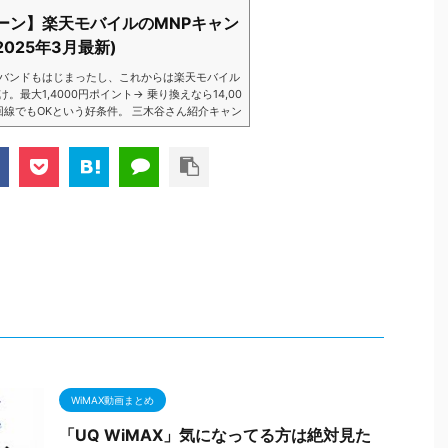
ーン】楽天モバイルのMNPキャン
025年3月最新)
バンドもはじまったし、これからは楽天モバイル
大1,4000円ポイント→ 乗り換えなら14,00
数回線でもOKという好条件。 三木谷さん紹介キャン
以降でもOK再契約でもでもOK背水の陣の楽天
ントばら撒きキャンペーンを発動してきました。
ら楽天モバイ...
WiMAX動画まとめ
「UQ WiMAX」気になってる方は絶対見た