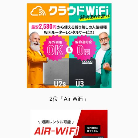
2位「Air WiFi」