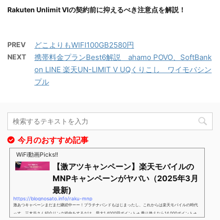
Rakuten Unlimit VIの契約前に抑えるべき注意点を解説！
PREV
どこよりもWIFI100GB2580円
NEXT
携帯料金プランBest6解説 ahamo POVO、SoftBank
on LINE 楽天UN-LIMIT V UQくりこし ワイモバシン
プル
今月のおすすめ記事
WiFi動画Picks!!
【激アツキャンペーン】楽天モバイルの
MNPキャンペーンがヤバい（2025年3月
最新)
https://blognosato.info/raku-mnp
激あつキャペーンまだまだ継続中ーー！プラチナバンドもはじまったし、これからは楽天モバイルの時代
っす。三木谷さん紹介リンク経由をするだけ。最大1,4000円ポイント→ 乗り換えなら14,000ポイント→