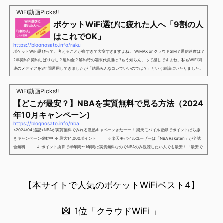
新規で7,000ポイントしかも、複数回線でもOKという好条件。 三木谷さん紹介キャンペーン＼激熱の三木
谷さんキャンペーン／2回線目以降でもOK再契約でもでもOK背水の陣の楽天モバイル。ついに「最後の賭
WiFi動画Picks!!
け」とも思えるポイントばら撒きキャンペーンを発動してきました。■キャンペーン概要三木谷社長の特
ポケットWiFi選びに疲れた人へ「9割の人
別招待ページから楽天モバイ...
はこれでOK」
https://blognosato.info/raku
ポケットWiFi選びって、考えることが多すぎて大変すぎますよね。 WiMAX or クラウドSIM ? 通信速度は ?
2年契約? 契約しばりなし ? 違約金 ? 解約時の端末代負担は ?もう知らん、って感じですよね。私もWiFi関
連のメディアを3年間運用してきましたが「結局みんなコレでいいのでは？」という結論にいたりました。
ということで、「ポケットWiFi選びに疲れた」「結局どれがいいのか分からない」と言う人向けに【最終
解】を用意しました。ポケットWiFiのヘビーユーザー視点で「90％の人はこれだけでいいやん」というも
WiFi動画Picks!!
のなので、「多...
【どこが最安？】NBAを実質無料で見る方法（2024
年10月キャンペーン)
https://blognosato.info/nba
<2024/04 追記>NBAが実質無料でみれる激熱キャペーンきたーー！ 楽天モバイル登録でポイントばら撒
きキャンペーン発動中 → 最大14,000ポイント ↓ 楽天モバイルユーザーは「NBA Rakuten」が全試
合無料 ↓ ポイント換算で半年間〜1年間は実質無料なのでNBAのみ視聴したい人でも最安！「最安で
NBAを見る方法」が「楽天モバイルを契約すること」というもはや意味不明な状況...楽天モバイルでNBAを
無料でみるまで楽天モバイルでNBAを無料で観るまで(楽天モバイル)日本人プレイヤーも躍動する注目のN
BANBAは、世...
【本サイトで人気のポケットWiFiベスト4】
1位「クラウドWiFi 」