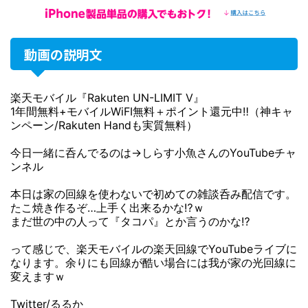
動画の説明文
楽天モバイル『Rakuten UN-LIMIT V』
1年間無料+モバイルWiFI無料＋ポイント還元中‼（神キャ
ンペーン/Rakuten Handも実質無料）
今日一緒に呑んでるのは→しらす小魚さんのYouTubeチャ
ンネル
本日は家の回線を使わないで初めての雑談呑み配信です。
たこ焼き作るぞ…上手く出来るかな⁉ｗ
まだ世の中の人って『タコパ』とか言うのかな⁉
って感じで、楽天モバイルの楽天回線でYouTubeライブに
なります。余りにも回線が酷い場合には我が家の光回線に
変えますｗ
Twitter/るるか