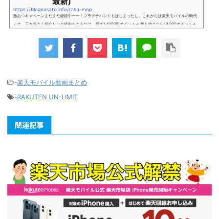
最新)
https://blognosato.info/raku-mnp
激あつキャペーンまだまだ継続中ーー！プラチナバンドもはじまったし、これからは楽天モバイルの時代
っす。三木谷さん紹介リンク経由をするだけ。最大1,4000円ポイント→ 乗り換えなら14,000ポイント→
新規で7,000ポイントしかも、複数回線でもOKという好条件。 三木谷さん紹介キャンペーン＼激熱の三木
谷さんキャンペーン／2回線目以降でもOK再契約でもでもOK背水の陣の楽天モバイル。ついに「最後の賭
け」とも思えるポイントばら撒きキャンペーンを発動してきました。■キャンペーン概要三木谷社長の特
別招待ページから楽天モバイ...
-
楽天モバイル動画まとめ
-
RAKUTEN UN-LIMIT
関連記事