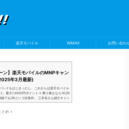
楽天モバイル
WiMAX
お問い合わ
ーン】楽天モバイルのMNPキャン
025年3月最新)
バンドもはじまったし、これからは楽天モバイル
大1,4000円ポイント→ 乗り換えなら14,00
数回線でもOKという好条件。 三木谷さん紹介キャン
以降でもOK再契約でもでもOK背水の陣の楽天
ントばら撒きキャンペーンを発動してきました。
まとめ
>
ら楽天モバイ...