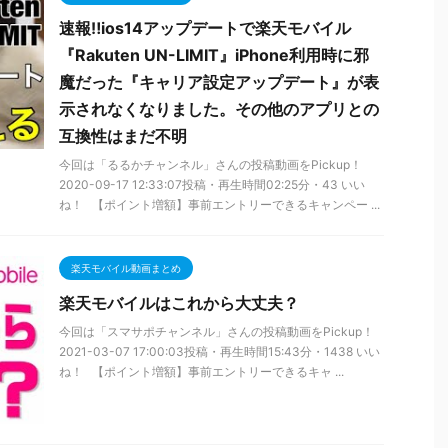
速報‼ios14アップデートで楽天モバイル
『Rakuten UN-LIMIT』iPhone利用時に邪
魔だった『キャリア設定アップデート』が表
示されなくなりました。その他のアプリとの
互換性はまだ不明
今回は「るるかチャンネル」さんの投稿動画をPickup！
2020-09-17 12:33:07投稿・再生時間02:25分・43 いい
ね！ 【ポイント増額】事前エントリーできるキャンペー ...
楽天モバイル動画まとめ
楽天モバイルはこれから大丈夫？
今回は「スマサポチャンネル」さんの投稿動画をPickup！
2021-03-07 17:00:03投稿・再生時間15:43分・1438 いい
ね！ 【ポイント増額】事前エントリーできるキャ ...