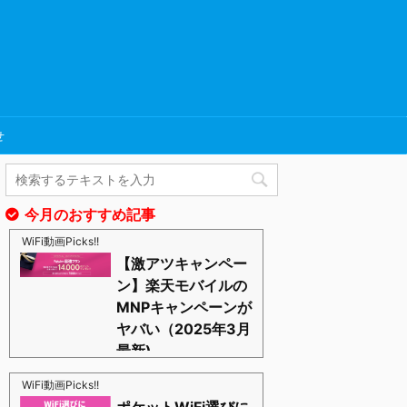
せ
今月のおすすめ記事
WiFi動画Picks!!
【激アツキャンペー
ン】楽天モバイルの
MNPキャンペーンが
ヤバい（2025年3月
最新)
https://blognosato.info/raku-mnp
激あつキャペーンまだまだ継続中ーー！プラチナバン
WiFi動画Picks!!
ドもはじまったし、これからは楽天モバイルの時代っ