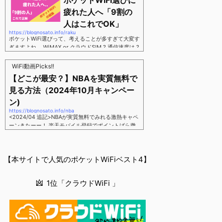
ポケットWiFi選びに
す。三木谷さん紹介リンク経由をするだけ。最大1,40
00円ポイント→ 乗り換えなら14,000ポイント→ 新
疲れた人へ「9割の
規で7,000ポイントしかも、複数回線でもOKという好
人はこれでOK」
条件。 三木谷さん紹介キャンペーン＼激熱の三木谷
https://blognosato.info/raku
さんキャンペーン／2回線目以降でもOK再契約でもで
ポケットWiFi選びって、考えることが多すぎて大変す
もOK背水の陣の楽天モバイル。ついに「最後の賭
ぎますよね。 WiMAX or クラウドSIM ? 通信速度は ?
け」とも思えるポイントばら撒きキャンペーンを発動
2年契約? 契約しばりなし ? 違約金 ? 解約時の端末代
してきました。■キャンペーン概要三木谷社長の特別
負担は ?もう知らん、って感じですよね。私もWiFi関
WiFi動画Picks!!
招待ページから楽天モバイ...
連のメディアを3年間運用してきましたが「結局みん
【どこが最安？】NBAを実質無料で
なコレでいいのでは？」という結論にいたりました。
見る方法（2024年10月キャンペー
ということで、「ポケットWiFi選びに疲れた」「結局
どれがいいのか分からない」と言う人向けに【最終
ン)
解】を用意しました。ポケットWiFiのヘビーユーザー
https://blognosato.info/nba
視点で「90％の人はこれだけでいいやん」というも
<2024/04 追記>NBAが実質無料でみれる激熱キャペ
のなので、「多...
ーンきたーー！ 楽天モバイル登録でポイントばら撒
きキャンペーン発動中 → 最大14,000ポイント
↓ 楽天モバイルユーザーは「NBA Rakuten」が全試
合無料 ↓ ポイント換算で半年間〜1年間は実質
【本サイトで人気のポケットWiFiベスト4】
無料なのでNBAのみ視聴したい人でも最安！「最安で
NBAを見る方法」が「楽天モバイルを契約すること」
というもはや意味不明な状況...楽天モバイルでNBAを
1位「クラウドWiFi 」
無料でみるまで楽天モバイルでNBAを無料で観るまで
(楽天モバイル)日本人プレイヤーも躍動する注目のN
BANBAは、世...