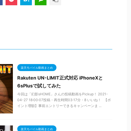
楽天モバイル動画まとめ
Rakuten UN-LIMIT正式対応 iPhoneXと
6sPlusで試してみた
今回は「幻影sHOME」さんの投稿動画をPickup！ 2021-
04-27 18:00:07投稿・再生時間03:17分・8 いいね！ 【ポ
イント増額】事前エントリーできるキャンペーンま ...
楽天モバイル動画まとめ