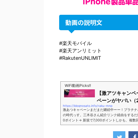
動画の説明文
#楽天モバイル
#楽天アンリミット
#RakutenUNLIMIT
WiFi動画Picks!!
【激アツキャンペ
ペーンがヤバい（2
https://blognosato.info/raku-mnp
激あつキャペーンまだまだ継続中ーー！プラチナ
の時代っす。三木谷さん紹介リンク経由をするだけ。最
0ポイント→ 新規で7,000ポイントしかも、複
ペーン＼激熱の三木谷さんキャンペーン／2回線目
モバイル。ついに「最後の賭け」とも思えるポイ
■キャンペーン概要三木谷社長の特別招待ページか