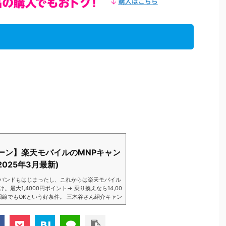
ーン】楽天モバイルのMNPキャン
025年3月最新)
バンドもはじまったし、これからは楽天モバイル
大1,4000円ポイント→ 乗り換えなら14,00
数回線でもOKという好条件。 三木谷さん紹介キャン
以降でもOK再契約でもでもOK背水の陣の楽天
ントばら撒きキャンペーンを発動してきました。
ら楽天モバイ...