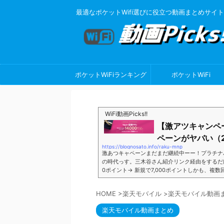
最適なポケットWifi選びに役立つ動画まとめサイト
ポケットWiFiランキング
ポケットWiFi
WiFi動画Picks!!
【激アツキャンペ
ペーンがヤバい（2
https://blognosato.info/raku-mnp
激あつキャペーンまだまだ継続中ーー！プラチナ
の時代っす。三木谷さん紹介リンク経由をするだけ。最
0ポイント→ 新規で7,000ポイントしかも、複
ペーン＼激熱の三木谷さんキャンペーン／2回線目
モバイル。ついに「最後の賭け」とも思えるポイ
HOME
>
楽天モバイル
>
楽天モバイル動画
■キャンペーン概要三木谷社長の特別招待ページか
楽天モバイル動画まとめ