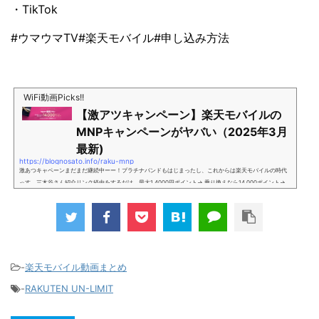
・TikTok
#ウマウマTV#楽天モバイル#申し込み方法
WiFi動画Picks!!
【激アツキャンペーン】楽天モバイルの
MNPキャンペーンがヤバい（2025年3月
最新)
https://blognosato.info/raku-mnp
激あつキャペーンまだまだ継続中ーー！プラチナバンドもはじまったし、これからは楽天モバイルの時代
っす。三木谷さん紹介リンク経由をするだけ。最大1,4000円ポイント→ 乗り換えなら14,000ポイント→
新規で7,000ポイントしかも、複数回線でもOKという好条件。 三木谷さん紹介キャンペーン＼激熱の三木
谷さんキャンペーン／2回線目以降でもOK再契約でもでもOK背水の陣の楽天モバイル。ついに「最後の賭
け」とも思えるポイントばら撒きキャンペーンを発動してきました。■キャンペーン概要三木谷社長の特
別招待ページから楽天モバイ...
-
楽天モバイル動画まとめ
-
RAKUTEN UN-LIMIT