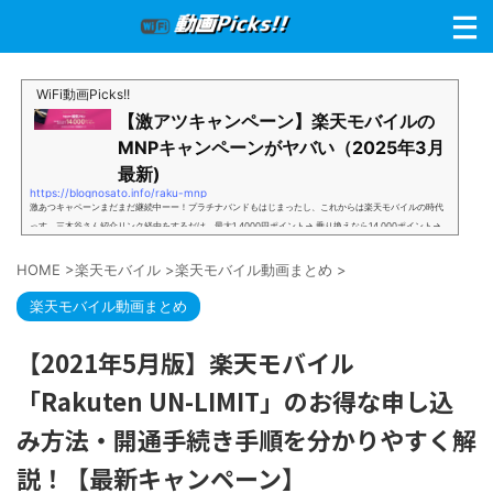
WiFi動画Picks!!
【激アツキャンペーン】楽天モバイルの
MNPキャンペーンがヤバい（2025年3月
最新)
https://blognosato.info/raku-mnp
激あつキャペーンまだまだ継続中ーー！プラチナバンドもはじまったし、これからは楽天モバイルの時代
っす。三木谷さん紹介リンク経由をするだけ。最大1,4000円ポイント→ 乗り換えなら14,000ポイント→
新規で7,000ポイントしかも、複数回線でもOKという好条件。 三木谷さん紹介キャンペーン＼激熱の三木
谷さんキャンペーン／2回線目以降でもOK再契約でもでもOK背水の陣の楽天モバイル。ついに「最後の賭
HOME
>
楽天モバイル
>
楽天モバイル動画まとめ
>
け」とも思えるポイントばら撒きキャンペーンを発動してきました。■キャンペーン概要三木谷社長の特
別招待ページから楽天モバイ...
楽天モバイル動画まとめ
【2021年5月版】楽天モバイル
「Rakuten UN-LIMIT」のお得な申し込
み方法・開通手続き手順を分かりやすく解
説！【最新キャンペーン】