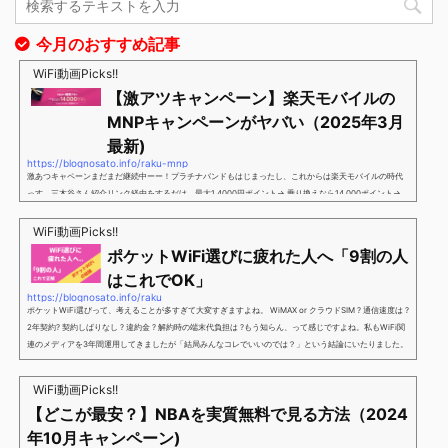
今月のおすすめ記事
WiFi動画Picks!!
【激アツキャンペーン】楽天モバイルの
MNPキャンペーンがヤバい（2025年3月
最新)
https://blognosato.info/raku-mnp
激あつキャペーンまだまだ継続中ーー！プラチナバンドもはじまったし、これからは楽天モバイルの時代
っす。三木谷さん紹介リンク経由をするだけ。最大1,4000円ポイント→ 乗り換えなら14,000ポイント→
新規で7,000ポイントしかも、複数回線でもOKという好条件。 三木谷さん紹介キャンペーン＼激熱の三木
谷さんキャンペーン／2回線目以降でもOK再契約でもでもOK背水の陣の楽天モバイル。ついに「最後の賭
WiFi動画Picks!!
け」とも思えるポイントばら撒きキャンペーンを発動してきました。■キャンペーン概要三木谷社長の特
ポケットWiFi選びに疲れた人へ「9割の人
別招待ページから楽天モバイ...
はこれでOK」
https://blognosato.info/raku
ポケットWiFi選びって、考えることが多すぎて大変すぎますよね。 WiMAX or クラウドSIM ? 通信速度は ?
2年契約? 契約しばりなし ? 違約金 ? 解約時の端末代負担は ?もう知らん、って感じですよね。私もWiFi関
連のメディアを3年間運用してきましたが「結局みんなコレでいいのでは？」という結論にいたりました。
ということで、「ポケットWiFi選びに疲れた」「結局どれがいいのか分からない」と言う人向けに【最終
解】を用意しました。ポケットWiFiのヘビーユーザー視点で「90％の人はこれだけでいいやん」というも
WiFi動画Picks!!
のなので、「多...
【どこが最安？】NBAを実質無料で見る方法（2024
年10月キャンペーン)