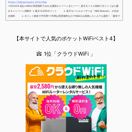
https://blognosato.info/nba
<2024/04 追記>NBAが実質無料でみれる激熱キャペーンきたーー！ 楽天モバイル登録でポイントばら撒
きキャンペーン発動中 → 最大14,000ポイント ↓ 楽天モバイルユーザーは「NBA Rakuten」が全試
合無料 ↓ ポイント換算で半年間〜1年間は実質無料なのでNBAのみ視聴したい人でも最安！「最安で
NBAを見る方法」が「楽天モバイルを契約すること」というもはや意味不明な状況...楽天モバイルでNBAを
無料でみるまで楽天モバイルでNBAを無料で観るまで(楽天モバイル)日本人プレイヤーも躍動する注目のN
BANBAは、世...
【本サイトで人気のポケットWiFiベスト4】
1位「クラウドWiFi 」