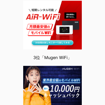
3位「Mugen WiFi」