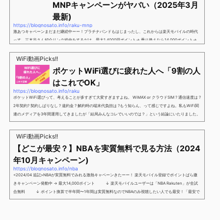
MNPキャンペーンがヤバい（2025年3月
最新)
https://blognosato.info/raku-mnp
激あつキャペーンまだまだ継続中ーー！プラチナバンドもはじまったし、これからは楽天モバイルの時代
っす。三木谷さん紹介リンク経由をするだけ。最大1,4000円ポイント→ 乗り換えなら14,000ポイント→
新規で7,000ポイントしかも、複数回線でもOKという好条件。 三木谷さん紹介キャンペーン＼激熱の三木
谷さんキャンペーン／2回線目以降でもOK再契約でもでもOK背水の陣の楽天モバイル。ついに「最後の賭
WiFi動画Picks!!
け」とも思えるポイントばら撒きキャンペーンを発動してきました。■キャンペーン概要三木谷社長の特
ポケットWiFi選びに疲れた人へ「9割の人
別招待ページから楽天モバイ...
はこれでOK」
https://blognosato.info/raku
ポケットWiFi選びって、考えることが多すぎて大変すぎますよね。 WiMAX or クラウドSIM ? 通信速度は ?
2年契約? 契約しばりなし ? 違約金 ? 解約時の端末代負担は ?もう知らん、って感じですよね。私もWiFi関
連のメディアを3年間運用してきましたが「結局みんなコレでいいのでは？」という結論にいたりました。
ということで、「ポケットWiFi選びに疲れた」「結局どれがいいのか分からない」と言う人向けに【最終
解】を用意しました。ポケットWiFiのヘビーユーザー視点で「90％の人はこれだけでいいやん」というも
WiFi動画Picks!!
のなので、「多...
【どこが最安？】NBAを実質無料で見る方法（2024
年10月キャンペーン)
https://blognosato.info/nba
<2024/04 追記>NBAが実質無料でみれる激熱キャペーンきたーー！ 楽天モバイル登録でポイントばら撒
きキャンペーン発動中 → 最大14,000ポイント ↓ 楽天モバイルユーザーは「NBA Rakuten」が全試
合無料 ↓ ポイント換算で半年間〜1年間は実質無料なのでNBAのみ視聴したい人でも最安！「最安で
NBAを見る方法」が「楽天モバイルを契約すること」というもはや意味不明な状況...楽天モバイルでNBAを
無料でみるまで楽天モバイルでNBAを無料で観るまで(楽天モバイル)日本人プレイヤーも躍動する注目のN
BANBAは、世...