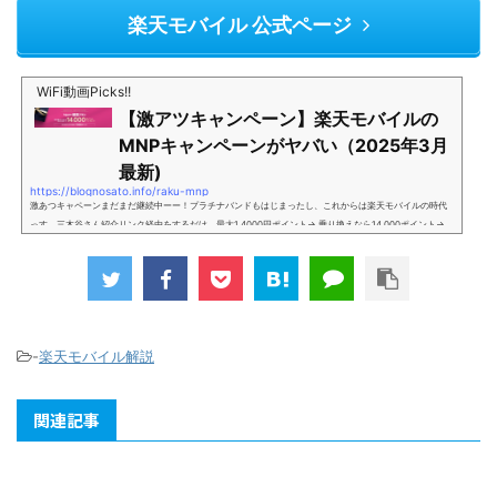
楽天モバイル 公式ページ
WiFi動画Picks!!
【激アツキャンペーン】楽天モバイルの
MNPキャンペーンがヤバい（2025年3月
最新)
https://blognosato.info/raku-mnp
激あつキャペーンまだまだ継続中ーー！プラチナバンドもはじまったし、これからは楽天モバイルの時代
っす。三木谷さん紹介リンク経由をするだけ。最大1,4000円ポイント→ 乗り換えなら14,000ポイント→
新規で7,000ポイントしかも、複数回線でもOKという好条件。 三木谷さん紹介キャンペーン＼激熱の三木
谷さんキャンペーン／2回線目以降でもOK再契約でもでもOK背水の陣の楽天モバイル。ついに「最後の賭
け」とも思えるポイントばら撒きキャンペーンを発動してきました。■キャンペーン概要三木谷社長の特
別招待ページから楽天モバイ...
-
楽天モバイル解説
関連記事