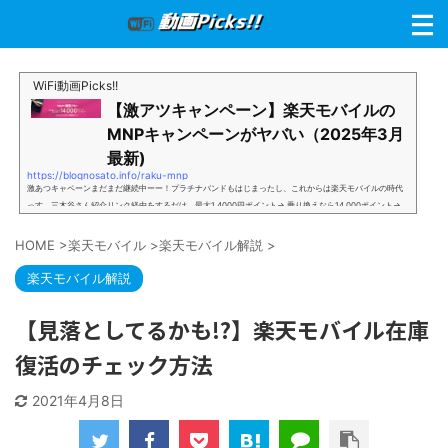
WiFi動画Picks!!
【激アツキャンペーン】楽天モバイルの
MNPキャンペーンがヤバい（2025年3月
最新)
https://blognosato.info/raku-mnp
激あつキャペーンまだまだ継続中ーー！プラチナバンドもはじまったし、これからは楽天モバイルの時代
っす。三木谷さん紹介リンク経由をするだけ。最大1,4000円ポイント→ 乗り換えなら14,000ポイント→
新規で7,000ポイントしかも、複数回線でもOKという好条件。 三木谷さん紹介キャンペーン＼激熱の三木
谷さんキャンペーン／2回線目以降でもOK再契約でもでもOK背水の陣の楽天モバイル。ついに「最後の賭
HOME
>
楽天モバイル
>
楽天モバイル解説
>
け」とも思えるポイントばら撒きキャンペーンを発動してきました。■キャンペーン概要三木谷社長の特
別招待ページから楽天モバイ...
楽天モバイル解説
【見落としてるかも!?】楽天モバイル在庫
復活のチェック方法
2021年4月8日