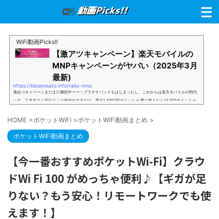
WiFi動画Picks!!
【激アツキャンペーン】楽天モバイルの
MNPキャンペーンがヤバい（2025年3月
最新)
https://blognosato.info/raku-mnp
激あつキャペーンまだまだ継続中ーー！プラチナバンドもはじまったし、これからは楽天モバイルの時代
っす。三木谷さん紹介リンク経由をするだけ。最大1,4000円ポイント→ 乗り換えなら14,000ポイント→
新規で7,000ポイントしかも、複数回線でもOKという好条件。 三木谷さん紹介キャンペーン＼激熱の三木
谷さんキャンペーン／2回線目以降でもOK再契約でもでもOK背水の陣の楽天モバイル。ついに「最後の賭
HOME
>
ポケットWiFi
>
ポケットWiFi動画まとめ
>
け」とも思えるポイントばら撒きキャンペーンを発動してきました。■キャンペーン概要三木谷社長の特
別招待ページから楽天モバイ...
ポケットWiFi動画まとめ
【今一番おすすめポケットWi-Fi】クラウ
ドWi Fi 100 がめっちゃ便利♪【ギガが足
りない？もう安心！リモートワークでも使
えます！】