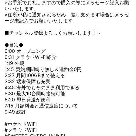
※お手紙でお礼しますので購入の際にメッセージ記入お願
いいたします。
※住所が私に通知されるため、差し支えます場合はメッセ
ージ未記入でお願いいたします。
■チャンネル登録よろしくお願いします！↓
●目次●
0:00 オープニング
0:31 クラウドWi-Fi紹介
1:19 外観
1:45 契約期間縛り無し＆違約金0円
2:27 月間100GBまで使える
3:32 端末保障も充実
4:45 海外でもそのまま利用できる
5:30 最大10台同時接続可能
6:20 即日発送が便利
7:15 月額料金と通信速度について
9:49 総評
#ポケットWiFi
#クラウドWiFi
#SWEETSLOVERCHANNEL