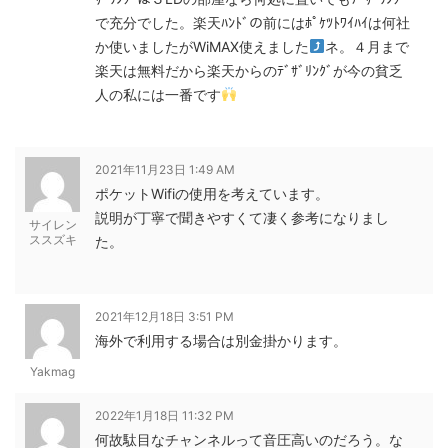
で充分でした。楽天ﾊﾝﾄﾞの前にはﾎﾟｹﾂﾄﾜｲﾊｲは何社
か使いましたがWiMAX使えました
ネ。４月まで
楽天は無料だから楽天からのﾃﾞｻﾞﾘﾝｸﾞが今の貧乏
人の私には一番です
2021年11月23日 1:49 AM
ポケットWifiの使用を考えています。
説明が丁寧で聞きやすくて凄く参考になりまし
サイレン
ススズキ
た。
2021年12月18日 3:51 PM
海外で利用する場合は別金掛かります。
Yakmag
2022年1月18日 11:32 PM
何故駄目なチャンネルって音圧高いのだろう。な