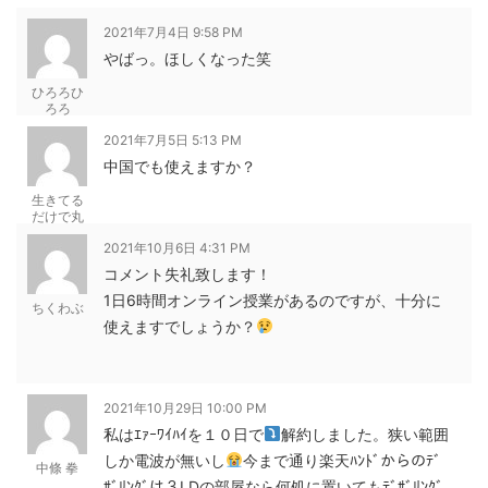
2021年7月4日 9:58 PM
やばっ。ほしくなった笑
ひろろひ
ろろ
2021年7月5日 5:13 PM
中国でも使えますか？
生きてる
だけで丸
儲け
2021年10月6日 4:31 PM
コメント失礼致します！
1日6時間オンライン授業があるのですが、十分に
ちくわぶ
使えますでしょうか？
2021年10月29日 10:00 PM
私はｴｧｰﾜｲﾊｲを１０日で
解約しました。狭い範囲
しか電波が無いし
今まで通り楽天ﾊﾝﾄﾞからのﾃﾞ
中條 拳
ｻﾞﾘﾝｸﾞは３LDの部屋なら何処に置いてもﾃﾞｻﾞﾘﾝｸﾞ