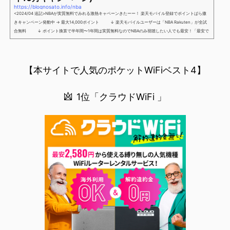
https://blognosato.info/nba
<2024/04 追記>NBAが実質無料でみれる激熱キャペーンきたーー！ 楽天モバイル登録でポイントばら撒
きキャンペーン発動中 → 最大14,000ポイント ↓ 楽天モバイルユーザーは「NBA Rakuten」が全試
合無料 ↓ ポイント換算で半年間〜1年間は実質無料なのでNBAのみ視聴したい人でも最安！「最安で
NBAを見る方法」が「楽天モバイルを契約すること」というもはや意味不明な状況...楽天モバイルでNBAを
無料でみるまで楽天モバイルでNBAを無料で観るまで(楽天モバイル)日本人プレイヤーも躍動する注目のN
BANBAは、世...
【本サイトで人気のポケットWiFiベスト4】
1位「クラウドWiFi 」