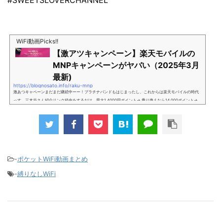
WiFi動画Picks!!
【激アツキャンペーン】楽天モバイルの
MNPキャンペーンがヤバい（2025年3月
最新)
https://blognosato.info/raku-mnp
激あつキャペーンまだまだ継続中ーー！プラチナバンドもはじまったし、これからは楽天モバイルの時代
っす。三木谷さん紹介リンク経由をするだけ。最大1,4000円ポイント→ 乗り換えなら14,000ポイント→
新規で7,000ポイントしかも、複数回線でもOKという好条件。 三木谷さん紹介キャンペーン＼激熱の三木
谷さんキャンペーン／2回線目以降でもOK再契約でもでもOK背水の陣の楽天モバイル。ついに「最後の賭
け」とも思えるポイントばら撒きキャンペーンを発動してきました。■キャンペーン概要三木谷社長の特
別招待ページから楽天モバイ...
-
ポケットWiFi動画まとめ
-
縛りなしWiFi