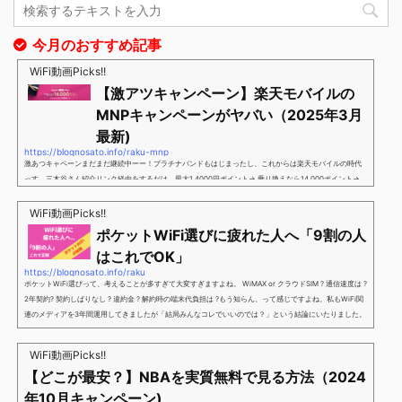
今月のおすすめ記事
WiFi動画Picks!!
【激アツキャンペーン】楽天モバイルの
MNPキャンペーンがヤバい（2025年3月
最新)
https://blognosato.info/raku-mnp
激あつキャペーンまだまだ継続中ーー！プラチナバンドもはじまったし、これからは楽天モバイルの時代
っす。三木谷さん紹介リンク経由をするだけ。最大1,4000円ポイント→ 乗り換えなら14,000ポイント→
新規で7,000ポイントしかも、複数回線でもOKという好条件。 三木谷さん紹介キャンペーン＼激熱の三木
谷さんキャンペーン／2回線目以降でもOK再契約でもでもOK背水の陣の楽天モバイル。ついに「最後の賭
WiFi動画Picks!!
け」とも思えるポイントばら撒きキャンペーンを発動してきました。■キャンペーン概要三木谷社長の特
ポケットWiFi選びに疲れた人へ「9割の人
別招待ページから楽天モバイ...
はこれでOK」
https://blognosato.info/raku
ポケットWiFi選びって、考えることが多すぎて大変すぎますよね。 WiMAX or クラウドSIM ? 通信速度は ?
2年契約? 契約しばりなし ? 違約金 ? 解約時の端末代負担は ?もう知らん、って感じですよね。私もWiFi関
連のメディアを3年間運用してきましたが「結局みんなコレでいいのでは？」という結論にいたりました。
ということで、「ポケットWiFi選びに疲れた」「結局どれがいいのか分からない」と言う人向けに【最終
解】を用意しました。ポケットWiFiのヘビーユーザー視点で「90％の人はこれだけでいいやん」というも
WiFi動画Picks!!
のなので、「多...
【どこが最安？】NBAを実質無料で見る方法（2024
年10月キャンペーン)