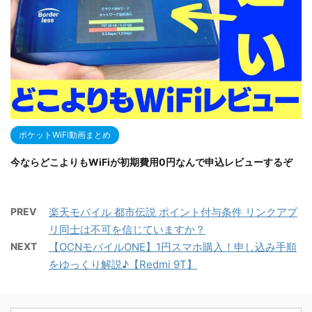
ポケットWiFi動画まとめ
今ならどこよりもWiFiが初期費用0円なんで申込レビューするぞ
PREV
楽天モバイル 都市伝説 ポイント付与条件 リンクアプ
リ同士は不可を信じていますか？
NEXT
【OCNモバイルONE】1円スマホ購入！申し込み手順
をゆっくり解説♪【Redmi 9T】