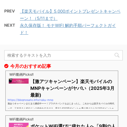
PREV
【楽天モバイル】5,000ポイントプレゼントキャンペ
ーン！（5/11まで）
NEXT
永久保存版！ モナWIFI 解約手順パーフェクトガイ
ド！
今月のおすすめ記事
WiFi動画Picks!!
【激アツキャンペーン】楽天モバイルの
MNPキャンペーンがヤバい（2025年3月
最新)
https://blognosato.info/raku-mnp
激あつキャペーンまだまだ継続中ーー！プラチナバンドもはじまったし、これからは楽天モバイルの時代
っす。三木谷さん紹介リンク経由をするだけ。最大1,4000円ポイント→ 乗り換えなら14,000ポイント→
新規で7,000ポイントしかも、複数回線でもOKという好条件。 三木谷さん紹介キャンペーン＼激熱の三木
谷さんキャンペーン／2回線目以降でもOK再契約でもでもOK背水の陣の楽天モバイル。ついに「最後の賭
WiFi動画Picks!!
け」とも思えるポイントばら撒きキャンペーンを発動してきました。■キャンペーン概要三木谷社長の特
ポケットWiFi選びに疲れた人へ「9割の人