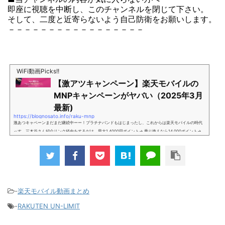
即座に視聴を中断し、このチャンネルを閉じて下さい。
そして、二度と近寄らないよう自己防衛をお願いします。
－－－－－－－－－－－－－－－－－
WiFi動画Picks!!
【激アツキャンペーン】楽天モバイルの
MNPキャンペーンがヤバい（2025年3月
最新)
https://blognosato.info/raku-mnp
激あつキャペーンまだまだ継続中ーー！プラチナバンドもはじまったし、これからは楽天モバイルの時代
っす。三木谷さん紹介リンク経由をするだけ。最大1,4000円ポイント→ 乗り換えなら14,000ポイント→
新規で7,000ポイントしかも、複数回線でもOKという好条件。 三木谷さん紹介キャンペーン＼激熱の三木
谷さんキャンペーン／2回線目以降でもOK再契約でもでもOK背水の陣の楽天モバイル。ついに「最後の賭
け」とも思えるポイントばら撒きキャンペーンを発動してきました。■キャンペーン概要三木谷社長の特
別招待ページから楽天モバイ...
-
楽天モバイル動画まとめ
-
RAKUTEN UN-LIMIT