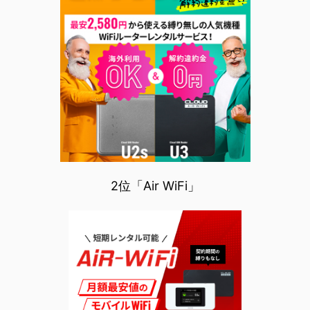
2位「Air WiFi」