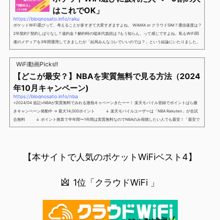
別招待ページから楽天モバイ...
はこれでOK」
https://blognosato.info/raku
ポケットWiFi選びって、考えることが多すぎて大変すぎますよね。 WiMAX or クラウドSIM ? 通信速度は ?
2年契約? 契約しばりなし ? 違約金 ? 解約時の端末代負担は ?もう知らん、って感じですよね。私もWiFi関
連のメディアを3年間運用してきましたが「結局みんなコレでいいのでは？」という結論にいたりました。
ということで、「ポケットWiFi選びに疲れた」「結局どれがいいのか分からない」と言う人向けに【最終
解】を用意しました。ポケットWiFiのヘビーユーザー視点で「90％の人はこれだけでいいやん」というも
WiFi動画Picks!!
のなので、「多...
【どこが最安？】NBAを実質無料で見る方法（2024
年10月キャンペーン)
https://blognosato.info/nba
<2024/04 追記>NBAが実質無料でみれる激熱キャペーンきたーー！ 楽天モバイル登録でポイントばら撒
きキャンペーン発動中 → 最大14,000ポイント ↓ 楽天モバイルユーザーは「NBA Rakuten」が全試
合無料 ↓ ポイント換算で半年間〜1年間は実質無料なのでNBAのみ視聴したい人でも最安！「最安で
NBAを見る方法」が「楽天モバイルを契約すること」というもはや意味不明な状況...楽天モバイルでNBAを
無料でみるまで楽天モバイルでNBAを無料で観るまで(楽天モバイル)日本人プレイヤーも躍動する注目のN
BANBAは、世...
【本サイトで人気のポケットWiFiベスト4】
1位「クラウドWiFi 」