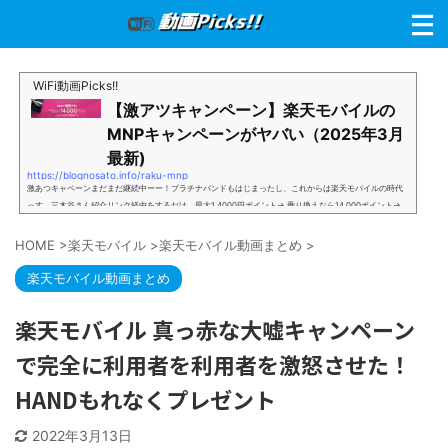
WiFi動画Picks!!
【激アツキャンペーン】楽天モバイルの
MNPキャンペーンがヤバい（2025年3月
最新)
https://blognosato.info/raku-mnp
激あつキャペーンまだまだ継続中ーー！プラチナバンドもはじまったし、これからは楽天モバイルの時代
っす。三木谷さん紹介リンク経由をするだけ。最大1,4000円ポイント→ 乗り換えなら14,000ポイント→
新規で7,000ポイントしかも、複数回線でもOKという好条件。 三木谷さん紹介キャンペーン＼激熱の三木
谷さんキャンペーン／2回線目以降でもOK再契約でもでもOK背水の陣の楽天モバイル。ついに「最後の賭
HOME
>
楽天モバイル
>
楽天モバイル動画まとめ
>
け」とも思えるポイントばら撒きキャンペーンを発動してきました。■キャンペーン概要三木谷社長の特
別招待ページから楽天モバイ...
楽天モバイル動画まとめ
楽天モバイル 真っ赤な大嘘キャンペーン
で完全に利用者を利用者を激怒させた！
HANDもれなくプレゼント
2022年3月13日