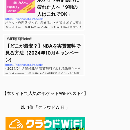
ポケットWiFi選びに
す。三木谷さん紹介リンク経由をするだけ。最大1,40
00円ポイント→ 乗り換えなら14,000ポイント→ 新
疲れた人へ「9割の
規で7,000ポイントしかも、複数回線でもOKという好
人はこれでOK」
条件。 三木谷さん紹介キャンペーン＼激熱の三木谷
https://blognosato.info/raku
さんキャンペーン／2回線目以降でもOK再契約でもで
ポケットWiFi選びって、考えることが多すぎて大変す
もOK背水の陣の楽天モバイル。ついに「最後の賭
ぎますよね。 WiMAX or クラウドSIM ? 通信速度は ?
け」とも思えるポイントばら撒きキャンペーンを発動
2年契約? 契約しばりなし ? 違約金 ? 解約時の端末代
してきました。■キャンペーン概要三木谷社長の特別
負担は ?もう知らん、って感じですよね。私もWiFi関
WiFi動画Picks!!
招待ページから楽天モバイ...
連のメディアを3年間運用してきましたが「結局みん
【どこが最安？】NBAを実質無料で
なコレでいいのでは？」という結論にいたりました。
見る方法（2024年10月キャンペー
ということで、「ポケットWiFi選びに疲れた」「結局
どれがいいのか分からない」と言う人向けに【最終
ン)
解】を用意しました。ポケットWiFiのヘビーユーザー
https://blognosato.info/nba
視点で「90％の人はこれだけでいいやん」というも
<2024/04 追記>NBAが実質無料でみれる激熱キャペ
のなので、「多...
ーンきたーー！ 楽天モバイル登録でポイントばら撒
きキャンペーン発動中 → 最大14,000ポイント
↓ 楽天モバイルユーザーは「NBA Rakuten」が全試
合無料 ↓ ポイント換算で半年間〜1年間は実質
【本サイトで人気のポケットWiFiベスト4】
無料なのでNBAのみ視聴したい人でも最安！「最安で
NBAを見る方法」が「楽天モバイルを契約すること」
というもはや意味不明な状況...楽天モバイルでNBAを
1位「クラウドWiFi 」
無料でみるまで楽天モバイルでNBAを無料で観るまで
(楽天モバイル)日本人プレイヤーも躍動する注目のN
BANBAは、世...