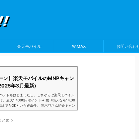
楽天モバイル
WiMAX
お問い合わ
ーン】楽天モバイルのMNPキャン
025年3月最新)
バンドもはじまったし、これからは楽天モバイル
大1,4000円ポイント→ 乗り換えなら14,00
数回線でもOKという好条件。 三木谷さん紹介キャン
以降でもOK再契約でもでもOK背水の陣の楽天
ントばら撒きキャンペーンを発動してきました。
まとめ
>
ら楽天モバイ...