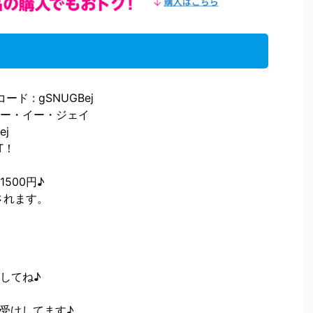
 : gSNUGBej
ー・イー・ジェイ
ej
T！
500円♪
されます。
してね♪
受けしてます♪