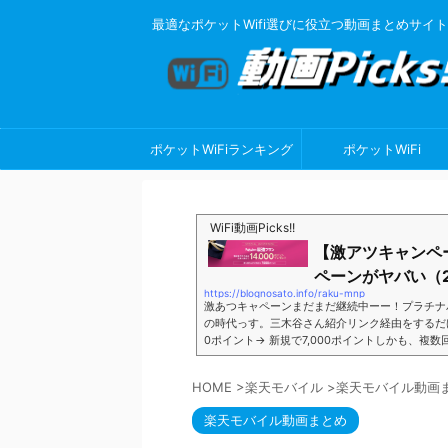
最適なポケットWifi選びに役立つ動画まとめサイト
ポケットWiFiランキング
ポケットWiFi
WiFi動画Picks!!
【激アツキャンペ
ペーンがヤバい（2
https://blognosato.info/raku-mnp
激あつキャペーンまだまだ継続中ーー！プラチナ
の時代っす。三木谷さん紹介リンク経由をするだけ。最
0ポイント→ 新規で7,000ポイントしかも、複
ペーン＼激熱の三木谷さんキャンペーン／2回線目
モバイル。ついに「最後の賭け」とも思えるポイ
HOME
>
楽天モバイル
>
楽天モバイル動画
■キャンペーン概要三木谷社長の特別招待ページか
楽天モバイル動画まとめ