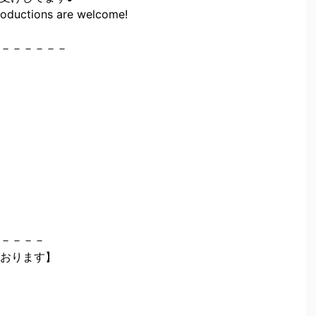
roductions are welcome!
－－－－－－
－－－－
おります】