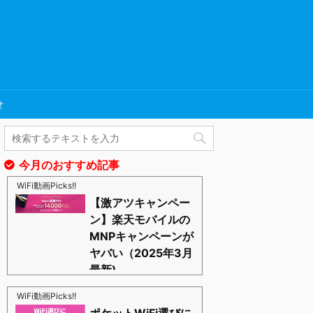
せ
今月のおすすめ記事
WiFi動画Picks!!
【激アツキャンペー
ン】楽天モバイルの
MNPキャンペーンが
ヤバい（2025年3月
最新)
https://blognosato.info/raku-mnp
激あつキャペーンまだまだ継続中ーー！プラチナバン
WiFi動画Picks!!
ドもはじまったし、これからは楽天モバイルの時代っ