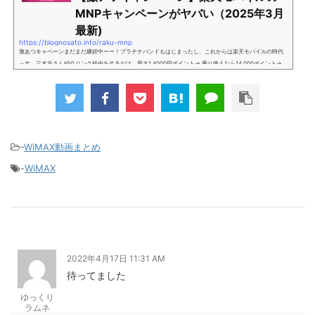
MNPキャンペーンがヤバい（2025年3月
最新)
https://blognosato.info/raku-mnp
激あつキャペーンまだまだ継続中ーー！プラチナバンドもはじまったし、これからは楽天モバイルの時代
っす。三木谷さん紹介リンク経由をするだけ。最大1,4000円ポイント→ 乗り換えなら14,000ポイント→
新規で7,000ポイントしかも、複数回線でもOKという好条件。 三木谷さん紹介キャンペーン＼激熱の三木
谷さんキャンペーン／2回線目以降でもOK再契約でもでもOK背水の陣の楽天モバイル。ついに「最後の賭
け」とも思えるポイントばら撒きキャンペーンを発動してきました。■キャンペーン概要三木谷社長の特
別招待ページから楽天モバイ...
-
WiMAX動画まとめ
-
WiMAX
2022年4月17日 11:31 AM
待ってました
ゆっくり
ラムネ