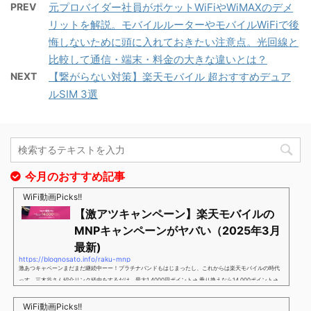
PREV
元プロバイダー社員がポケットWiFiやWiMAXのデメ
リットを解説。モバイルルーターやモバイルWiFiで後
悔しないために頭に入れておきたい注意点。光回線と
比較して通信・端末・料金の大きな違いとは？
NEXT
【繋がらない対策】楽天モバイル 超おすすめデュア
ルSIM 3選
今月のおすすめ記事
WiFi動画Picks!!
【激アツキャンペーン】楽天モバイルの
MNPキャンペーンがヤバい（2025年3月
最新)
https://blognosato.info/raku-mnp
激あつキャペーンまだまだ継続中ーー！プラチナバンドもはじまったし、これからは楽天モバイルの時代
っす。三木谷さん紹介リンク経由をするだけ。最大1,4000円ポイント→ 乗り換えなら14,000ポイント→
新規で7,000ポイントしかも、複数回線でもOKという好条件。 三木谷さん紹介キャンペーン＼激熱の三木
谷さんキャンペーン／2回線目以降でもOK再契約でもでもOK背水の陣の楽天モバイル。ついに「最後の賭
WiFi動画Picks!!