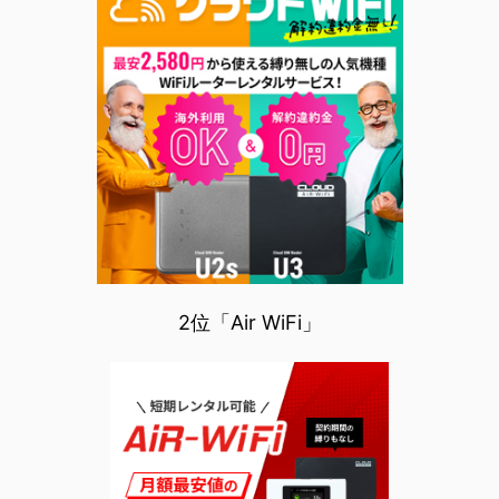
2位「Air WiFi」