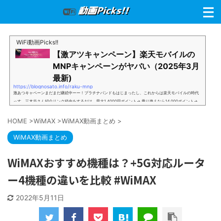
WiFi動画Picks!!
【激アツキャンペーン】楽天モバイルの
MNPキャンペーンがヤバい（2025年3月
最新)
https://blognosato.info/raku-mnp
激あつキャペーンまだまだ継続中ーー！プラチナバンドもはじまったし、これからは楽天モバイルの時代
っす。三木谷さん紹介リンク経由をするだけ。最大1,4000円ポイント→ 乗り換えなら14,000ポイント→
新規で7,000ポイントしかも、複数回線でもOKという好条件。 三木谷さん紹介キャンペーン＼激熱の三木
谷さんキャンペーン／2回線目以降でもOK再契約でもでもOK背水の陣の楽天モバイル。ついに「最後の賭
HOME
>
WiMAX
>
WiMAX動画まとめ
>
け」とも思えるポイントばら撒きキャンペーンを発動してきました。■キャンペーン概要三木谷社長の特
別招待ページから楽天モバイ...
WiMAX動画まとめ
WiMAXおすすめ機種は？+5G対応ルータ
ー4機種の違いを比較 #WiMAX
2022年5月11日