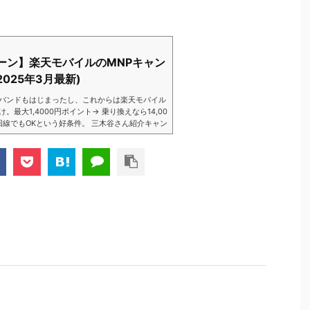
ーン】楽天モバイルのMNPキャン
025年3月最新)
バンドもはじまったし、これからは楽天モバイル
大1,4000円ポイント→ 乗り換えなら14,00
数回線でもOKという好条件。 三木谷さん紹介キャン
以降でもOK再契約でもでもOK背水の陣の楽天
ントばら撒きキャンペーンを発動してきました。
ら楽天モバイ...