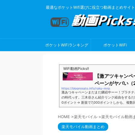
最適なポケットWifi選びに役立つ動画まとめサイト
ポケットWiFiランキング
ポケットWiFi
WiFi動画Picks!!
【激アツキャンペ
ペーンがヤバい（2
https://blognosato.info/raku-mnp
激あつキャペーンまだまだ継続中ーー！プラチナ
の時代っす。三木谷さん紹介リンク経由をするだけ。最
0ポイント→ 新規で7,000ポイントしかも、複
ペーン＼激熱の三木谷さんキャンペーン／2回線目
モバイル。ついに「最後の賭け」とも思えるポイ
HOME
>
楽天モバイル
>
楽天モバイル動画
■キャンペーン概要三木谷社長の特別招待ページか
楽天モバイル動画まとめ