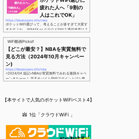
ポケットWiFi選びに
す。三木谷さん紹介リンク経由をするだけ。最大1,40
00円ポイント→ 乗り換えなら14,000ポイント→ 新
疲れた人へ「9割の
規で7,000ポイントしかも、複数回線でもOKという好
人はこれでOK」
条件。 三木谷さん紹介キャンペーン＼激熱の三木谷
https://blognosato.info/raku
さんキャンペーン／2回線目以降でもOK再契約でもで
ポケットWiFi選びって、考えることが多すぎて大変す
もOK背水の陣の楽天モバイル。ついに「最後の賭
ぎますよね。 WiMAX or クラウドSIM ? 通信速度は ?
け」とも思えるポイントばら撒きキャンペーンを発動
2年契約? 契約しばりなし ? 違約金 ? 解約時の端末代
してきました。■キャンペーン概要三木谷社長の特別
負担は ?もう知らん、って感じですよね。私もWiFi関
WiFi動画Picks!!
招待ページから楽天モバイ...
連のメディアを3年間運用してきましたが「結局みん
【どこが最安？】NBAを実質無料で
なコレでいいのでは？」という結論にいたりました。
見る方法（2024年10月キャンペー
ということで、「ポケットWiFi選びに疲れた」「結局
どれがいいのか分からない」と言う人向けに【最終
ン)
解】を用意しました。ポケットWiFiのヘビーユーザー
https://blognosato.info/nba
視点で「90％の人はこれだけでいいやん」というも
<2024/04 追記>NBAが実質無料でみれる激熱キャペ
のなので、「多...
ーンきたーー！ 楽天モバイル登録でポイントばら撒
きキャンペーン発動中 → 最大14,000ポイント
↓ 楽天モバイルユーザーは「NBA Rakuten」が全試
合無料 ↓ ポイント換算で半年間〜1年間は実質
【本サイトで人気のポケットWiFiベスト4】
無料なのでNBAのみ視聴したい人でも最安！「最安で
NBAを見る方法」が「楽天モバイルを契約すること」
というもはや意味不明な状況...楽天モバイルでNBAを
1位「クラウドWiFi 」
無料でみるまで楽天モバイルでNBAを無料で観るまで
(楽天モバイル)日本人プレイヤーも躍動する注目のN
BANBAは、世...