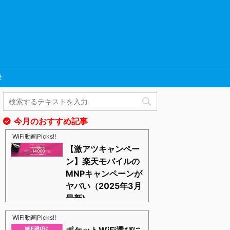
せ
今月のおすすめ記事
WiFi動画Picks!!
【激アツキャンペー
ン】楽天モバイルの
MNPキャンペーンが
ヤバい（2025年3月
最新)
https://blognosato.info/raku-mnp
激あつキャペーンまだまだ継続中ーー！プラチナバン
WiFi動画Picks!!
ドもはじまったし、これからは楽天モバイルの時代っ