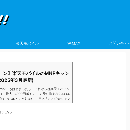
楽天モバイル
WiMAX
お問い合わ
ーン】楽天モバイルのMNPキャン
025年3月最新)
バンドもはじまったし、これからは楽天モバイル
大1,4000円ポイント→ 乗り換えなら14,00
数回線でもOKという好条件。 三木谷さん紹介キャン
以降でもOK再契約でもでもOK背水の陣の楽天
ントばら撒きキャンペーンを発動してきました。
まとめ
>
ら楽天モバイ...