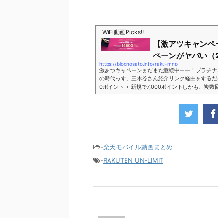
WiFi動画Picks!!
【激アツキャンペ
ペーンがヤバい（2
https://blognosato.info/raku-mnp
激あつキャペーンまだまだ継続中ーー！プラチナ
の時代っす。三木谷さん紹介リンク経由をするだけ。最
0ポイント→ 新規で7,000ポイントしかも、複
ペーン＼激熱の三木谷さんキャンペーン／2回線目
モバイル。ついに「最後の賭け」とも思えるポイ
■キャンペーン概要三木谷社長の特別招待ページか
-
楽天モバイル動画まとめ
-
RAKUTEN UN-LIMIT