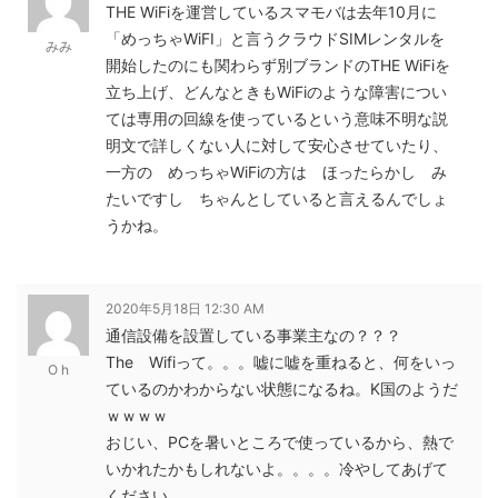
THE WiFiを運営しているスマモバは去年10月に
「めっちゃWiFI」と言うクラウドSIMレンタルを
みみ
開始したのにも関わらず別ブランドのTHE WiFiを
立ち上げ、どんなときもWiFiのような障害につい
ては専用の回線を使っているという意味不明な説
明文で詳しくない人に対して安心させていたり、
一方の めっちゃWiFiの方は ほったらかし み
たいですし ちゃんとしていると言えるんでしょ
うかね。
2020年5月18日 12:30 AM
通信設備を設置している事業主なの？？？
The Wifiって。。。嘘に嘘を重ねると、何をいっ
O h
ているのかわからない状態になるね。K国のようだ
ｗｗｗｗ
おじい、PCを暑いところで使っているから、熱で
いかれたかもしれないよ。。。。冷やしてあげて
ください。