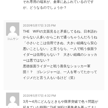
それ専用の端末が、倉庫にあふれているのです
が、どうなるのでしょうか？
2020年5月17日 3:25 PM
THE WIFIの文面見ると矛盾してるね、日本語わ
からない人多いからこれで通っちゃうんだろうね
コムサン
「小さいとこは信用できぬ、大きい組織なら安心
悪いことしない」と言うなら、一人で戦う仮面ラ
イダーは信用ならない？ 大きい組織のショッカ
ーは悪ではない？
悪徳仮面ライダーと戦う善良なショッカー軍
団！？ ゴレンジャーは、一人を寄ってたかって
イジメだと言う人もいるけど（笑）
2020年5月17日 4:32 PM
3月〜4月にどんなときもや限界突破で色々問題が
起きていた時期にTHE WiFiは募集者を募ってまし