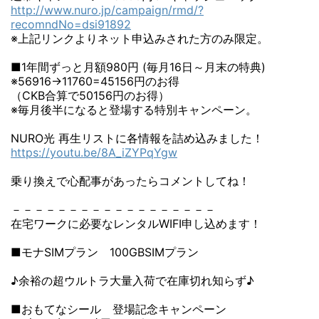
http://www.nuro.jp/campaign/rmd/?
recomndNo=dsi91892
※上記リンクよりネット申込みされた方のみ限定。
■1年間ずっと月額980円 (毎月16日～月末の特典)
※56916→11760=45156円のお得
（CKB合算で50156円のお得）
※毎月後半になると登場する特別キャンペーン。
NURO光 再生リストに各情報を詰め込みました！
https://youtu.be/8A_iZYPqYgw
乗り換えで心配事があったらコメントしてね！
－－－－－－－－－－－－－－－－－－
在宅ワークに必要なレンタルWIFI申し込めます！
■モナSIMプラン 100GBSIMプラン
♪余裕の超ウルトラ大量入荷で在庫切れ知らず♪
■おもてなシール 登場記念キャンペーン