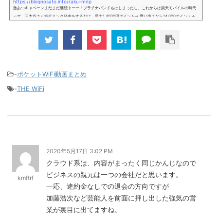
https://blognosato.info/raku-mnp
激あつキャペーンまだまだ継続中ーー！プラチナバンドもはじまったし、これからは楽天モバイルの時代
っす。三木谷さん紹介リンク経由をするだけ。最大1,4000円ポイント→ 乗り換えなら14,000ポイント→
新規で7,000ポイントしかも、複数回線でもOKという好条件。 三木谷さん紹介キャンペーン＼激熱の三木
谷さんキャンペーン／2回線目以降でもOK再契約でもでもOK背水の陣の楽天モバイル。ついに「最後の賭
け」とも思えるポイントばら撒きキャンペーンを発動してきました。■キャンペーン概要三木谷社長の特
別招待ページから楽天モバイ...
-
ポケットWiFi動画まとめ
-
THE WiFi
2020年5月17日 3:02 PM
クラウド系は、内容がまったく同じかんじなので
ビジネスの親元は一つの会社だと思います。
kmftrf
一応、違約金なしでの退会の方向ですが
加藤浩次など芸能人を前面に押し出した強気の営
業が裏目に出てますね。