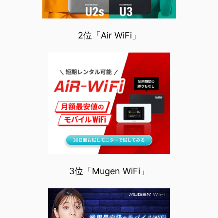
2位「Air WiFi」
3位「Mugen WiFi」