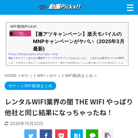
WiFi動画Picks!!
【激アツキャンペーン】楽天モバイルの
MNPキャンペーンがヤバい（2025年3月
最新)
https://blognosato.info/raku-mnp
激あつキャペーンまだまだ継続中ーー！プラチナバンドもはじまったし、これからは楽天モバイルの時代
っす。三木谷さん紹介リンク経由をするだけ。最大1,4000円ポイント→ 乗り換えなら14,000ポイント→
新規で7,000ポイントしかも、複数回線でもOKという好条件。 三木谷さん紹介キャンペーン＼激熱の三木
谷さんキャンペーン／2回線目以降でもOK再契約でもでもOK背水の陣の楽天モバイル。ついに「最後の賭
HOME
>
ポケットWiFi
>
ポケットWiFi動画まとめ
>
け」とも思えるポイントばら撒きキャンペーンを発動してきました。■キャンペーン概要三木谷社長の特
別招待ページから楽天モバイ...
ポケットWiFi動画まとめ
レンタルWIFI業界の闇 THE WIFI やっぱり
他社と同じ結果になっちゃったね！
2020年10月22日