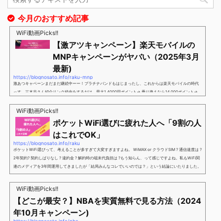
今月のおすすめ記事
WiFi動画Picks!!
【激アツキャンペーン】楽天モバイルの
MNPキャンペーンがヤバい（2025年3月
最新)
https://blognosato.info/raku-mnp
激あつキャペーンまだまだ継続中ーー！プラチナバンドもはじまったし、これからは楽天モバイルの時代
っす。三木谷さん紹介リンク経由をするだけ。最大1,4000円ポイント→ 乗り換えなら14,000ポイント→
新規で7,000ポイントしかも、複数回線でもOKという好条件。 三木谷さん紹介キャンペーン＼激熱の三木
谷さんキャンペーン／2回線目以降でもOK再契約でもでもOK背水の陣の楽天モバイル。ついに「最後の賭
WiFi動画Picks!!
け」とも思えるポイントばら撒きキャンペーンを発動してきました。■キャンペーン概要三木谷社長の特
ポケットWiFi選びに疲れた人へ「9割の人
別招待ページから楽天モバイ...
はこれでOK」
https://blognosato.info/raku
ポケットWiFi選びって、考えることが多すぎて大変すぎますよね。 WiMAX or クラウドSIM ? 通信速度は ?
2年契約? 契約しばりなし ? 違約金 ? 解約時の端末代負担は ?もう知らん、って感じですよね。私もWiFi関
連のメディアを3年間運用してきましたが「結局みんなコレでいいのでは？」という結論にいたりました。
ということで、「ポケットWiFi選びに疲れた」「結局どれがいいのか分からない」と言う人向けに【最終
解】を用意しました。ポケットWiFiのヘビーユーザー視点で「90％の人はこれだけでいいやん」というも
WiFi動画Picks!!
のなので、「多...
【どこが最安？】NBAを実質無料で見る方法（2024
年10月キャンペーン)