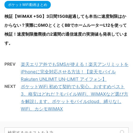
ポケットWiFi動画まとめ
検証【WiMAX +5G】3日間15GB超過しても本当に速度制限はか
からない？実際にGMOとくとくBBでホームルーターL12を使って
検証！速度制限撤廃後の2週間の通信速度の実測値も発表していま
す。
PREV
楽天エリア外でもSMSが使える！楽天アンリミットを
iPhoneに完全対応させる方法！【楽天モバイル
Rakuten UNLIMIT UN-LIMIT アイフォン】
NEXT
ポケットWiFi 初めて契約でも安心。おすすめベスト
3。格安はどれだ？モバイルWiFi、WiMAXなど選び方
を解説します。ポケットモバイルcloud、縛りなし
WiFi、カシモWiMAX