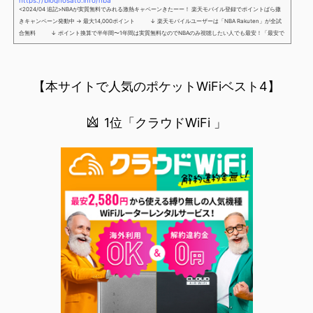
https://blognosato.info/nba
<2024/04 追記>NBAが実質無料でみれる激熱キャペーンきたーー！ 楽天モバイル登録でポイントばら撒
きキャンペーン発動中 → 最大14,000ポイント ↓ 楽天モバイルユーザーは「NBA Rakuten」が全試
合無料 ↓ ポイント換算で半年間〜1年間は実質無料なのでNBAのみ視聴したい人でも最安！「最安で
NBAを見る方法」が「楽天モバイルを契約すること」というもはや意味不明な状況...楽天モバイルでNBAを
無料でみるまで楽天モバイルでNBAを無料で観るまで(楽天モバイル)日本人プレイヤーも躍動する注目のN
BANBAは、世...
【本サイトで人気のポケットWiFiベスト4】
1位「クラウドWiFi 」