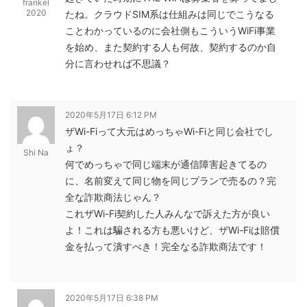
frankel
2020
たね。クラウドSIM系は仕組みは同じでこうなる
ことわかっているのに会社側もこういうWiFi事業
を始め、また契約する人も何故、契約するのか自
分に言わせれば不思議？
2020年5月17日 6:12 PM
ザWi-Fiって大元はめっちゃWi-Fiと同じ会社でし
ょ？
Shi Na
何でめっちゃで同じ端末が通信障害起きてるの
に、名前変えて同じ物を同じプランで売るの？完
全な詐欺商法じゃん？
これザWi-Fi契約した人みんなで訴えた方が良い
よ！これは騙される方も悪いけど、ザWi-Fiは賠償
金を払って潰すべき！完全なる詐欺商法です！
2020年5月17日 6:38 PM