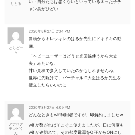
い・自分たちは悪くないといっている困った子チ
りとる
ャン臭がひどい
2020年8月27日 2:34 PM
冒頭からキレッキレのはるか先生にドキドキの動
画。
とらどー
ら
「ヘビーユーザーはどうせ光回線使うから大丈
夫」みたいな、
甘い見積で参入していたのかもしれませんね。
世界に先駆けて、バーチャルIT大臣はるか先生を
擁立したらいいのに
2020年8月27日 4:09 PM
どんなときもwifi利用者ですが、即解約しましたw
アナログ
wifiが繋がればそこそこ使えましたが、日に何度も
テレビく
wifiが途切れて、その都度電源をOFFからONにし
ん