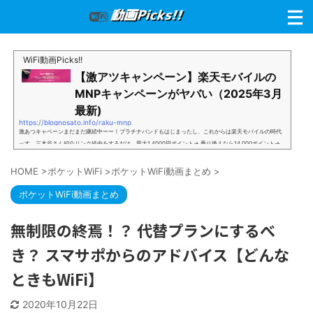
WiFi動画Picks!!
【激アツキャンペーン】楽天モバイルの
MNPキャンペーンがヤバい（2025年3月
最新)
https://blognosato.info/raku-mnp
激あつキャペーンまだまだ継続中ーー！プラチナバンドもはじまったし、これからは楽天モバイルの時代
っす。三木谷さん紹介リンク経由をするだけ。最大1,4000円ポイント→ 乗り換えなら14,000ポイント→
新規で7,000ポイントしかも、複数回線でもOKという好条件。 三木谷さん紹介キャンペーン＼激熱の三木
谷さんキャンペーン／2回線目以降でもOK再契約でもでもOK背水の陣の楽天モバイル。ついに「最後の賭
HOME
>
ポケットWiFi
>
ポケットWiFi動画まとめ
>
け」とも思えるポイントばら撒きキャンペーンを発動してきました。■キャンペーン概要三木谷社長の特
別招待ページから楽天モバイ...
ポケットWiFi動画まとめ
無制限の終焉！？ 代替プランにするべ
き？ スマサポからのアドバイス【どんな
ときもWiFi】
2020年10月22日