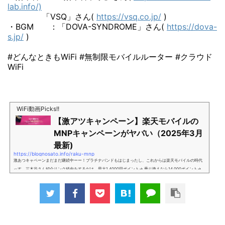
lab.info/)
「VSQ」さん(
https://vsq.co.jp/
)
・BGM ：「DOVA-SYNDROME」さん(
https://dova-
s.jp/
)
#どんなときもWiFi #無制限モバイルルーター #クラウド
WiFi
WiFi動画Picks!!
【激アツキャンペーン】楽天モバイルの
MNPキャンペーンがヤバい（2025年3月
最新)
https://blognosato.info/raku-mnp
激あつキャペーンまだまだ継続中ーー！プラチナバンドもはじまったし、これからは楽天モバイルの時代
っす。三木谷さん紹介リンク経由をするだけ。最大1,4000円ポイント→ 乗り換えなら14,000ポイント→
新規で7,000ポイントしかも、複数回線でもOKという好条件。 三木谷さん紹介キャンペーン＼激熱の三木
谷さんキャンペーン／2回線目以降でもOK再契約でもでもOK背水の陣の楽天モバイル。ついに「最後の賭
け」とも思えるポイントばら撒きキャンペーンを発動してきました。■キャンペーン概要三木谷社長の特
別招待ページから楽天モバイ...