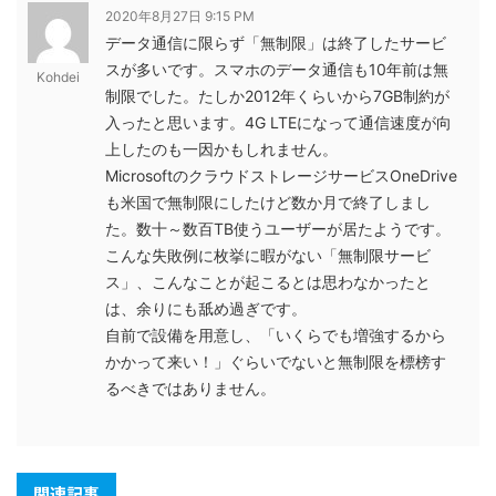
2020年8月27日 9:15 PM
データ通信に限らず「無制限」は終了したサービ
スが多いです。スマホのデータ通信も10年前は無
Kohdei
制限でした。たしか2012年くらいから7GB制約が
入ったと思います。4G LTEになって通信速度が向
上したのも一因かもしれません。
MicrosoftのクラウドストレージサービスOneDrive
も米国で無制限にしたけど数か月で終了しまし
た。数十～数百TB使うユーザーが居たようです。
こんな失敗例に枚挙に暇がない「無制限サービ
ス」、こんなことが起こるとは思わなかったと
は、余りにも舐め過ぎです。
自前で設備を用意し、「いくらでも増強するから
かかって来い！」ぐらいでないと無制限を標榜す
るべきではありません。
関連記事