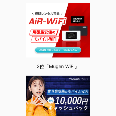
3位「Mugen WiFi」