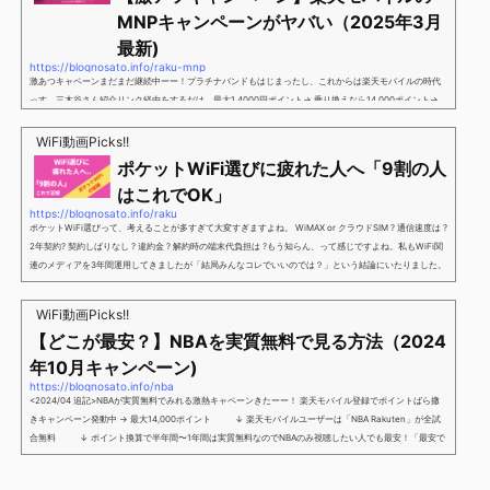
MNPキャンペーンがヤバい（2025年3月
最新)
https://blognosato.info/raku-mnp
激あつキャペーンまだまだ継続中ーー！プラチナバンドもはじまったし、これからは楽天モバイルの時代
っす。三木谷さん紹介リンク経由をするだけ。最大1,4000円ポイント→ 乗り換えなら14,000ポイント→
新規で7,000ポイントしかも、複数回線でもOKという好条件。 三木谷さん紹介キャンペーン＼激熱の三木
谷さんキャンペーン／2回線目以降でもOK再契約でもでもOK背水の陣の楽天モバイル。ついに「最後の賭
WiFi動画Picks!!
け」とも思えるポイントばら撒きキャンペーンを発動してきました。■キャンペーン概要三木谷社長の特
ポケットWiFi選びに疲れた人へ「9割の人
別招待ページから楽天モバイ...
はこれでOK」
https://blognosato.info/raku
ポケットWiFi選びって、考えることが多すぎて大変すぎますよね。 WiMAX or クラウドSIM ? 通信速度は ?
2年契約? 契約しばりなし ? 違約金 ? 解約時の端末代負担は ?もう知らん、って感じですよね。私もWiFi関
連のメディアを3年間運用してきましたが「結局みんなコレでいいのでは？」という結論にいたりました。
ということで、「ポケットWiFi選びに疲れた」「結局どれがいいのか分からない」と言う人向けに【最終
解】を用意しました。ポケットWiFiのヘビーユーザー視点で「90％の人はこれだけでいいやん」というも
WiFi動画Picks!!
のなので、「多...
【どこが最安？】NBAを実質無料で見る方法（2024
年10月キャンペーン)
https://blognosato.info/nba
<2024/04 追記>NBAが実質無料でみれる激熱キャペーンきたーー！ 楽天モバイル登録でポイントばら撒
きキャンペーン発動中 → 最大14,000ポイント ↓ 楽天モバイルユーザーは「NBA Rakuten」が全試
合無料 ↓ ポイント換算で半年間〜1年間は実質無料なのでNBAのみ視聴したい人でも最安！「最安で
NBAを見る方法」が「楽天モバイルを契約すること」というもはや意味不明な状況...楽天モバイルでNBAを
無料でみるまで楽天モバイルでNBAを無料で観るまで(楽天モバイル)日本人プレイヤーも躍動する注目のN