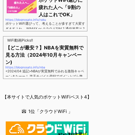
ポケットWiFi選びに
す。三木谷さん紹介リンク経由をするだけ。最大1,40
00円ポイント→ 乗り換えなら14,000ポイント→ 新
疲れた人へ「9割の
規で7,000ポイントしかも、複数回線でもOKという好
人はこれでOK」
条件。 三木谷さん紹介キャンペーン＼激熱の三木谷
https://blognosato.info/raku
さんキャンペーン／2回線目以降でもOK再契約でもで
ポケットWiFi選びって、考えることが多すぎて大変す
もOK背水の陣の楽天モバイル。ついに「最後の賭
ぎますよね。 WiMAX or クラウドSIM ? 通信速度は ?
け」とも思えるポイントばら撒きキャンペーンを発動
2年契約? 契約しばりなし ? 違約金 ? 解約時の端末代
してきました。■キャンペーン概要三木谷社長の特別
負担は ?もう知らん、って感じですよね。私もWiFi関
WiFi動画Picks!!
招待ページから楽天モバイ...
連のメディアを3年間運用してきましたが「結局みん
【どこが最安？】NBAを実質無料で
なコレでいいのでは？」という結論にいたりました。
見る方法（2024年10月キャンペー
ということで、「ポケットWiFi選びに疲れた」「結局
どれがいいのか分からない」と言う人向けに【最終
ン)
解】を用意しました。ポケットWiFiのヘビーユーザー
https://blognosato.info/nba
視点で「90％の人はこれだけでいいやん」というも
<2024/04 追記>NBAが実質無料でみれる激熱キャペ
のなので、「多...
ーンきたーー！ 楽天モバイル登録でポイントばら撒
きキャンペーン発動中 → 最大14,000ポイント
↓ 楽天モバイルユーザーは「NBA Rakuten」が全試
合無料 ↓ ポイント換算で半年間〜1年間は実質
【本サイトで人気のポケットWiFiベスト4】
無料なのでNBAのみ視聴したい人でも最安！「最安で
NBAを見る方法」が「楽天モバイルを契約すること」
というもはや意味不明な状況...楽天モバイルでNBAを
1位「クラウドWiFi 」
無料でみるまで楽天モバイルでNBAを無料で観るまで
(楽天モバイル)日本人プレイヤーも躍動する注目のN
BANBAは、世...