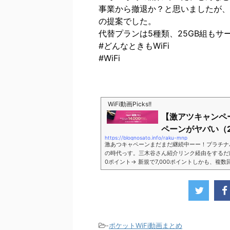
事業から撤退か？と思いましたが、
の提案でした。
代替プランは5種類、25GB組もサ
#どんなときもWiFi
#WiFi
WiFi動画Picks!!
【激アツキャンペ
ペーンがヤバい（2
https://blognosato.info/raku-mnp
激あつキャペーンまだまだ継続中ーー！プラチナ
の時代っす。三木谷さん紹介リンク経由をするだけ。最
0ポイント→ 新規で7,000ポイントしかも、複
ペーン＼激熱の三木谷さんキャンペーン／2回線目
モバイル。ついに「最後の賭け」とも思えるポイ
■キャンペーン概要三木谷社長の特別招待ページか
-
ポケットWiFi動画まとめ