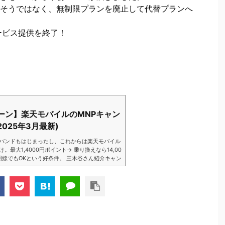
そうではなく、無制限プランを廃止して代替プランへ
ービス提供を終了！
ーン】楽天モバイルのMNPキャン
025年3月最新)
バンドもはじまったし、これからは楽天モバイル
大1,4000円ポイント→ 乗り換えなら14,00
数回線でもOKという好条件。 三木谷さん紹介キャン
以降でもOK再契約でもでもOK背水の陣の楽天
ントばら撒きキャンペーンを発動してきました。
ら楽天モバイ...