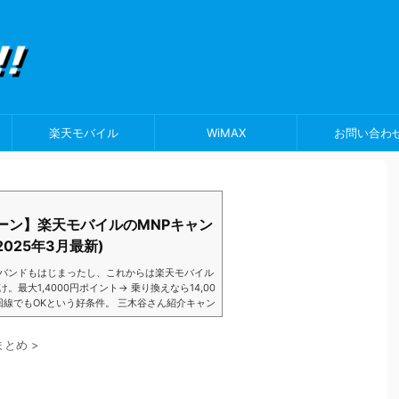
楽天モバイル
WiMAX
お問い合わ
ーン】楽天モバイルのMNPキャン
025年3月最新)
バンドもはじまったし、これからは楽天モバイル
大1,4000円ポイント→ 乗り換えなら14,00
数回線でもOKという好条件。 三木谷さん紹介キャン
以降でもOK再契約でもでもOK背水の陣の楽天
ントばら撒きキャンペーンを発動してきました。
まとめ
>
ら楽天モバイ...