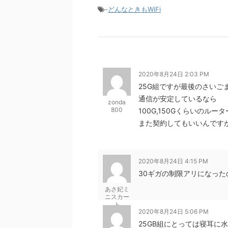
-
どんなときもWiFi
2020年8月24日 2:03 PM
25G組ですが最後のさいご
通信が安定しているなら
zonda
800
100G,150Gくらいのル
また契約してもいいんです
2020年8月24日 4:15 PM
30ギガの制限アリになった
あさ妃ミ
ニスカー
ト
2020年8月24日 5:06 PM
25GB組にとっては寝耳に