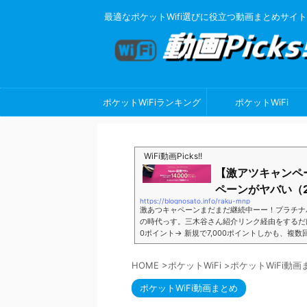
最適なポケットWifi選びに役立つ動画まとめサイト
ポケットWiFiランキング
ポケットWiFi
WiFi動画Picks!!
【激アツキャンペ
ペーンがヤバい（2
https://blognosato.info/raku-mnp
激あつキャペーンまだまだ継続中ーー！プラチナ
の時代っす。三木谷さん紹介リンク経由をするだけ。最
0ポイント→ 新規で7,000ポイントしかも、複
ペーン＼激熱の三木谷さんキャンペーン／2回線目
モバイル。ついに「最後の賭け」とも思えるポイ
HOME
>
ポケットWiFi
>
ポケットWiFi動画
■キャンペーン概要三木谷社長の特別招待ページか
ポケットWiFi動画まとめ