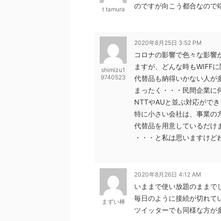
のですが向こう都合なので
t tamura
2020年8月25日 3:52 PM
コロナの影響で色々な影響
ますが、どんな時もWIFF
shimizu1
9740523
代替品も納得いかない人が
まったく・・・民間企業に
NTTやAUと並ぶ対応がで
特に小さい会社は、事業の
代替品を用意しているだけ
・・・と私は思いますけど
2020年8月26日 4:12 AM
いままで使い放題のままで
毎日のように接続が切れて
まずい棒
ツイッターでも同様な方が