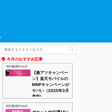
せ
今月のおすすめ記事
WiFi動画Picks!!
【激アツキャンペー
ン】楽天モバイルの
MNPキャンペーンが
ヤバい（2025年3月
最新)
https://blognosato.info/raku-mnp
激あつキャペーンまだまだ継続中ーー！プラチナバン
WiFi動画Picks!!
ドもはじまったし、これからは楽天モバイルの時代っ