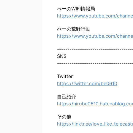
べーのWIFI情報局
https://www.youtube.com/chann
べーの荒野行動
https://www.youtube.com/chann
------------------------------------
SNS
------------------------------------
Twitter
https://twitter.com/be0610
自己紹介
https://hirobe0610.hatenablog.c
その他
https://linktr.ee/love_like_telecast