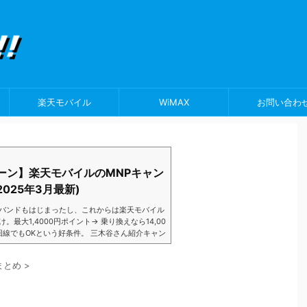
楽天モバイル
WiMAX
お問い合わ
ーン】楽天モバイルのMNPキャン
025年3月最新)
バンドもはじまったし、これからは楽天モバイル
大1,4000円ポイント→ 乗り換えなら14,00
数回線でもOKという好条件。 三木谷さん紹介キャン
以降でもOK再契約でもでもOK背水の陣の楽天
ントばら撒きキャンペーンを発動してきました。
まとめ
>
ら楽天モバイ...