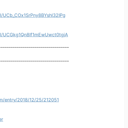
el/UCb_COx1SrPny8BYshl32IPg
el/UCGkg1Qn8If1mEwUwct0tgjA
-----------------------------------
-----------------------------------
om/entry/2018/12/25/212051
er