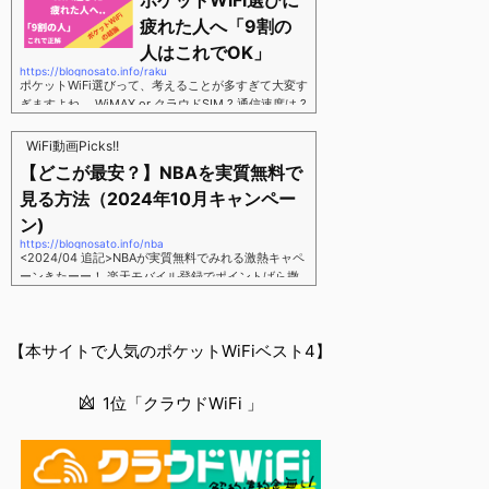
ポケットWiFi選びに
す。三木谷さん紹介リンク経由をするだけ。最大1,40
00円ポイント→ 乗り換えなら14,000ポイント→ 新
疲れた人へ「9割の
規で7,000ポイントしかも、複数回線でもOKという好
人はこれでOK」
条件。 三木谷さん紹介キャンペーン＼激熱の三木谷
https://blognosato.info/raku
さんキャンペーン／2回線目以降でもOK再契約でもで
ポケットWiFi選びって、考えることが多すぎて大変す
もOK背水の陣の楽天モバイル。ついに「最後の賭
ぎますよね。 WiMAX or クラウドSIM ? 通信速度は ?
け」とも思えるポイントばら撒きキャンペーンを発動
2年契約? 契約しばりなし ? 違約金 ? 解約時の端末代
してきました。■キャンペーン概要三木谷社長の特別
負担は ?もう知らん、って感じですよね。私もWiFi関
WiFi動画Picks!!
招待ページから楽天モバイ...
連のメディアを3年間運用してきましたが「結局みん
【どこが最安？】NBAを実質無料で
なコレでいいのでは？」という結論にいたりました。
見る方法（2024年10月キャンペー
ということで、「ポケットWiFi選びに疲れた」「結局
どれがいいのか分からない」と言う人向けに【最終
ン)
解】を用意しました。ポケットWiFiのヘビーユーザー
https://blognosato.info/nba
視点で「90％の人はこれだけでいいやん」というも
<2024/04 追記>NBAが実質無料でみれる激熱キャペ
のなので、「多...
ーンきたーー！ 楽天モバイル登録でポイントばら撒
きキャンペーン発動中 → 最大14,000ポイント
↓ 楽天モバイルユーザーは「NBA Rakuten」が全試
合無料 ↓ ポイント換算で半年間〜1年間は実質
【本サイトで人気のポケットWiFiベスト4】
無料なのでNBAのみ視聴したい人でも最安！「最安で
NBAを見る方法」が「楽天モバイルを契約すること」
というもはや意味不明な状況...楽天モバイルでNBAを
1位「クラウドWiFi 」
無料でみるまで楽天モバイルでNBAを無料で観るまで
(楽天モバイル)日本人プレイヤーも躍動する注目のN
BANBAは、世...