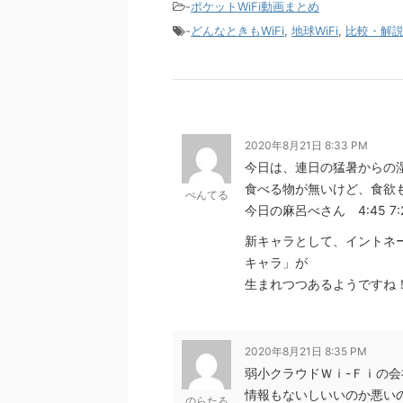
-
ポケットWiFi動画まとめ
-
どんなときもWiFi
,
地球WiFi
,
比較・解
2020年8月21日 8:33 PM
今日は、連日の猛暑からの
食べる物が無いけど、食欲も
ぺんてる
今日の麻呂べさん 4:45 7:
新キャラとして、イントネ
キャラ」が
生まれつつあるようですね
2020年8月21日 8:35 PM
弱小クラウドＷｉ-Ｆｉの会
情報もないしいいのか悪い
のらたろ