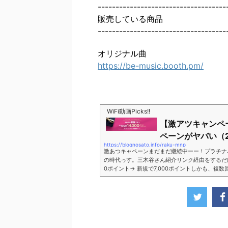
------------------------------------
販売している商品
------------------------------------
オリジナル曲
https://be-music.booth.pm/
WiFi動画Picks!!
【激アツキャンペ
ペーンがヤバい（2
https://blognosato.info/raku-mnp
激あつキャペーンまだまだ継続中ーー！プラチナ
の時代っす。三木谷さん紹介リンク経由をするだけ。最
0ポイント→ 新規で7,000ポイントしかも、複
ペーン＼激熱の三木谷さんキャンペーン／2回線目
モバイル。ついに「最後の賭け」とも思えるポイ
■キャンペーン概要三木谷社長の特別招待ページか