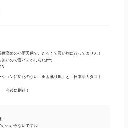
説
湿度高めの小雨天候で、だるくて買い物に行ってません！
無いので夏バテかしらね(^^;
28
ーションに変化のない「田舎訛り風」と「日本語カタコト
！ 今後に期待！
社
のかわからないですね