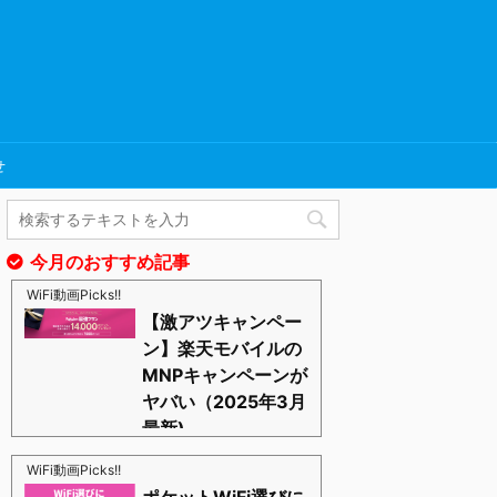
せ
今月のおすすめ記事
WiFi動画Picks!!
【激アツキャンペー
ン】楽天モバイルの
MNPキャンペーンが
ヤバい（2025年3月
最新)
https://blognosato.info/raku-mnp
激あつキャペーンまだまだ継続中ーー！プラチナバン
WiFi動画Picks!!
ドもはじまったし、これからは楽天モバイルの時代っ