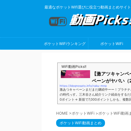
最適なポケットWifi選びに役立つ動画まとめサイト
ポケットWiFiランキング
ポケットWiFi
WiFi動画Picks!!
【激アツキャンペ
ペーンがヤバい（2
https://blognosato.info/raku-mnp
激あつキャペーンまだまだ継続中ーー！プラチナ
の時代っす。三木谷さん紹介リンク経由をするだけ。最
0ポイント→ 新規で7,000ポイントしかも、複
ペーン＼激熱の三木谷さんキャンペーン／2回線目
モバイル。ついに「最後の賭け」とも思えるポイ
HOME
>
ポケットWiFi
>
ポケットWiFi動画
■キャンペーン概要三木谷社長の特別招待ページか
ポケットWiFi動画まとめ