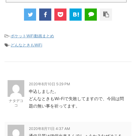
新規で7,000ポイントしかも、複数回線でもOKという好条件。 三木谷さん紹介キャンペーン＼激熱の三木
谷さんキャンペーン／2回線目以降でもOK再契約でもでもOK背水の陣の楽天モバイル。ついに「最後の賭
け」とも思えるポイントばら撒きキャンペーンを発動してきました。■キャンペーン概要三木谷社長の特
別招待ページから楽天モバイ...
-
ポケットWiFi動画まとめ
-
どんなときもWiFi
2020年8月10日 5:29 PM
申込しました。
どんなときもWi-Fiで失敗してますので、今回は問
ナタデコ
コ
題の無い事を祈ってます。
2020年8月11日 4:37 AM
通信品質は確保出来るんでしょうか？なぜそこを