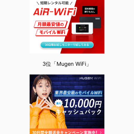
3位「Mugen WiFi」