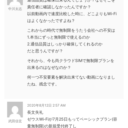
責任者に確認しなかったんですか？
中川太志
以前動画内で速度比較した時に、どこよりもWi-Fi
はよくなかったですよね？
これからの時代で無制限をうたう会社への不安は
1.本当にずっと無制限で使えるのか
2.通信品質はしっかり確保してくれるのか
だと思うんですが？
それから、今も尚クラウドSIMで無制限プランを
出来るのはなぜなのか？
何一つ不安要素を解決出来てない動画になりまし
たね、残念です。
2020年8月12日 2:57 AM
長文失礼
ゼウスWi-Fiが7月25日もってベーシックプラン(容
武田信玄
量無制限)の新規受付終了し