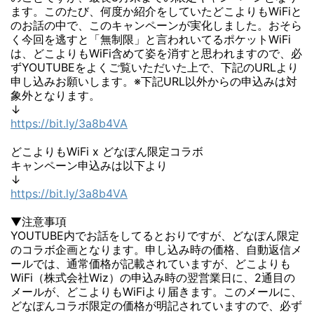
ます。このたび、何度か紹介をしていたどこよりもWiFiと
のお話の中で、このキャンペーンが実化しました。おそら
く今回を逃すと「無制限」と言われいてるポケットWiFi
は、どこよりもWiFi含めて姿を消すと思われますので、必
ずYOUTUBEをよくご覧いただいた上で、下記のURLより
申し込みお願いします。※下記URL以外からの申込みは対
象外となります。
↓
https://bit.ly/3a8b4VA
どこよりもWiFi x どなぽん限定コラボ
キャンペーン申込みは以下より
↓
https://bit.ly/3a8b4VA
▼注意事項
YOUTUBE内でお話をしてるとおりですが、どなぽん限定
のコラボ企画となります。申し込み時の価格、自動返信メ
ールでは、通常価格が記載されていますが、どこよりも
WiFi（株式会社Wiz）の申込み時の翌営業日に、2通目の
メールが、どこよりもWiFiより届きます。このメールに、
どなぽんコラボ限定の価格が明記されていますので、必ず