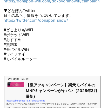
https://donapon-wifi.com/dokoyorimowifi/campaign
▼どなぽんTwitter
日々の暮らし情報をつぶやいています。
https://twitter.com/donapon_snow/
#どこよりもWiFi
#ポケットWiFi
#おすすめ
#無制限
#モバイルWiFi
#ワイファイ
#モバイルルーター
WiFi動画Picks!!
【激アツキャンペーン】楽天モバイルの
MNPキャンペーンがヤバい（2025年3月
最新)
https://blognosato.info/raku-mnp
激あつキャペーンまだまだ継続中ーー！プラチナバンドもはじまったし、これからは楽天モバイルの時代
っす。三木谷さん紹介リンク経由をするだけ。最大1,4000円ポイント→ 乗り換えなら14,000ポイント→