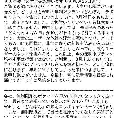
★★重要（必ずご確認願います★★※8月25日追記
ご覧頂き誠にありがとうございます。大変申し訳ございま
せんが、どこよりもWiFiの無制限プラン（どなぽんコラボ
キャンペーン含む）につきましては、8月25日をもちまし
て、終了となりました。ご検討いただいていた皆様大変申
し訳ございません。理由としましては、先日発表のあった
「どんなときもWiFi」が10月31日をもって終了する事をう
けて、大量のユーザーが他社へ流れる流れとなり、どこよ
りもWiFiにも同様に、非常に多くの新規申込みが入る事と
なりました。これにより、どこよりもWiFiでは、既存ユー
ザーのネット環境を考え、これ以上、今の無制限プランを
増やす事は得策ではない。と判断し、8月末までもたずに
早期に現状のプランの申し込みを締め切った。という流れ
になります。早期に終了してしまった事につきまして、大
変申し訳ございません。今後も、常に最新情報を皆様にお
届けできるように発信をしてまいります。
ーーーーーーーーーーーーーーーーーーーーーーーーーー
各社、無制限系のポケットWiFiがほぼなくなってきてる中
で、最後まで頑張っている株式会社Wizの「どこよりも
WiFi」と「どなぽん」の限定コラボキャンペーンが始まり
ました。無制限系として出せる在庫がなくなり次第終了と
のことですが、最長8月末までの限定キャンペーンとなり