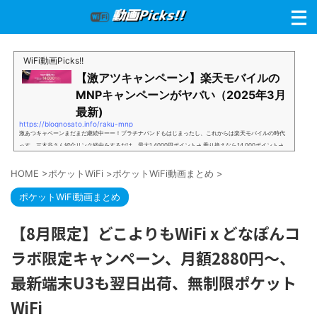
WiFi動画Picks!!
【激アツキャンペーン】楽天モバイルの
MNPキャンペーンがヤバい（2025年3月
最新)
https://blognosato.info/raku-mnp
激あつキャペーンまだまだ継続中ーー！プラチナバンドもはじまったし、これからは楽天モバイルの時代
っす。三木谷さん紹介リンク経由をするだけ。最大1,4000円ポイント→ 乗り換えなら14,000ポイント→
新規で7,000ポイントしかも、複数回線でもOKという好条件。 三木谷さん紹介キャンペーン＼激熱の三木
谷さんキャンペーン／2回線目以降でもOK再契約でもでもOK背水の陣の楽天モバイル。ついに「最後の賭
HOME
>
ポケットWiFi
>
ポケットWiFi動画まとめ
>
け」とも思えるポイントばら撒きキャンペーンを発動してきました。■キャンペーン概要三木谷社長の特
別招待ページから楽天モバイ...
ポケットWiFi動画まとめ
【8月限定】どこよりもWiFi x どなぽんコ
ラボ限定キャンペーン、月額2880円〜、
最新端末U3も翌日出荷、無制限ポケット
WiFi