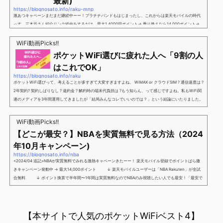
最新)
https://blognosato.info/raku-mnp
激あつキャペーンまだまだ継続中ーー！プラチナバンドもはじまったし、これからは楽天モバイルの時代
っす。三木谷さん紹介リンク経由をするだけ。最大1,4000円ポイント→ 乗り換えなら14,000ポイント→
新規で7,000ポイントしかも、複数回線でもOKという好条件。 三木谷さん紹介キャンペーン＼激熱の三木
谷さんキャンペーン／2回線目以降でもOK再契約でもでもOK背水の陣の楽天モバイル。ついに「最後の賭
WiFi動画Picks!!
け」とも思えるポイントばら撒きキャンペーンを発動してきました。■キャンペーン概要三木谷社長の特
ポケットWiFi選びに疲れた人へ「9割の人
別招待ページから楽天モバイ...
はこれでOK」
https://blognosato.info/raku
ポケットWiFi選びって、考えることが多すぎて大変すぎますよね。 WiMAX or クラウドSIM ? 通信速度は ?
2年契約? 契約しばりなし ? 違約金 ? 解約時の端末代負担は ?もう知らん、って感じですよね。私もWiFi関
連のメディアを3年間運用してきましたが「結局みんなコレでいいのでは？」という結論にいたりました。
ということで、「ポケットWiFi選びに疲れた」「結局どれがいいのか分からない」と言う人向けに【最終
解】を用意しました。ポケットWiFiのヘビーユーザー視点で「90％の人はこれだけでいいやん」というも
WiFi動画Picks!!
のなので、「多...
【どこが最安？】NBAを実質無料で見る方法（2024
年10月キャンペーン)
https://blognosato.info/nba
<2024/04 追記>NBAが実質無料でみれる激熱キャペーンきたーー！ 楽天モバイル登録でポイントばら撒
きキャンペーン発動中 → 最大14,000ポイント ↓ 楽天モバイルユーザーは「NBA Rakuten」が全試
合無料 ↓ ポイント換算で半年間〜1年間は実質無料なのでNBAのみ視聴したい人でも最安！「最安で
NBAを見る方法」が「楽天モバイルを契約すること」というもはや意味不明な状況...楽天モバイルでNBAを
無料でみるまで楽天モバイルでNBAを無料で観るまで(楽天モバイル)日本人プレイヤーも躍動する注目のN
BANBAは、世...
【本サイトで人気のポケットWiFiベスト4】