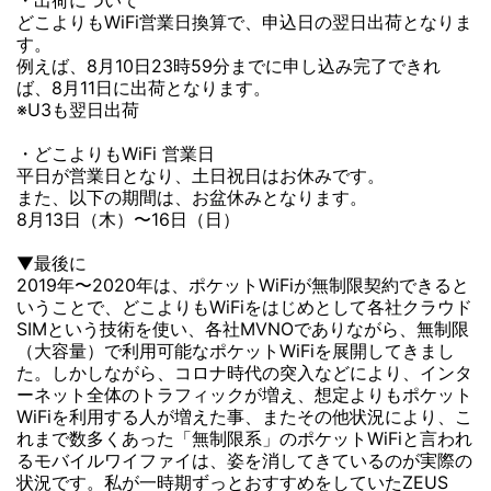
どこよりもWiFi営業日換算で、申込日の翌日出荷となりま
す。
例えば、8月10日23時59分までに申し込み完了できれ
ば、8月11日に出荷となります。
※U3も翌日出荷
・どこよりもWiFi 営業日
平日が営業日となり、土日祝日はお休みです。
また、以下の期間は、お盆休みとなります。
8月13日（木）〜16日（日）
▼最後に
2019年〜2020年は、ポケットWiFiが無制限契約できると
いうことで、どこよりもWiFiをはじめとして各社クラウド
SIMという技術を使い、各社MVNOでありながら、無制限
（大容量）で利用可能なポケットWiFiを展開してきまし
た。しかしながら、コロナ時代の突入などにより、インタ
ーネット全体のトラフィックが増え、想定よりもポケット
WiFiを利用する人が増えた事、またその他状況により、こ
れまで数多くあった「無制限系」のポケットWiFiと言われ
るモバイルワイファイは、姿を消してきているのが実際の
状況です。私が一時期ずっとおすすめをしていたZEUS