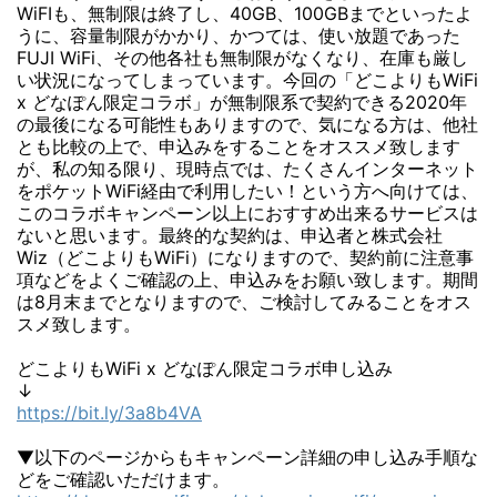
WiFIも、無制限は終了し、40GB、100GBまでといったよ
うに、容量制限がかかり、かつては、使い放題であった
FUJI WiFi、その他各社も無制限がなくなり、在庫も厳し
い状況になってしまっています。今回の「どこよりもWiFi
x どなぽん限定コラボ」が無制限系で契約できる2020年
の最後になる可能性もありますので、気になる方は、他社
とも比較の上で、申込みをすることをオススメ致します
が、私の知る限り、現時点では、たくさんインターネット
をポケットWiFi経由で利用したい！という方へ向けては、
このコラボキャンペーン以上におすすめ出来るサービスは
ないと思います。最終的な契約は、申込者と株式会社
Wiz（どこよりもWiFi）になりますので、契約前に注意事
項などをよくご確認の上、申込みをお願い致します。期間
は8月末までとなりますので、ご検討してみることをオス
スメ致します。
どこよりもWiFi x どなぽん限定コラボ申し込み
↓
https://bit.ly/3a8b4VA
▼以下のページからもキャンペーン詳細の申し込み手順な
どをご確認いただけます。