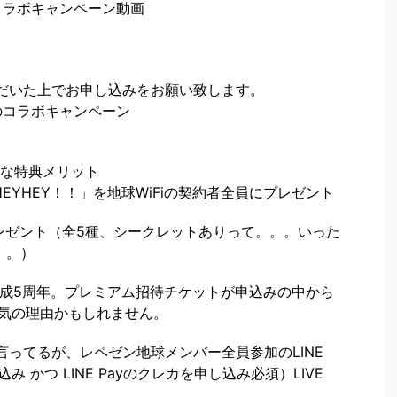
のコラボキャンペーン動画
だいた上でお申し込みをお願い致します。
定のコラボキャンペーン
得な特典メリット
EYHEY！！」を地球WiFiの契約者全員にプレゼント
プレゼント（全5種、シークレットありって。。。いった
。。）
結成5周年。プレミアム招待チケットが申込みの中から
人気の理由かもしれません。
言ってるが、レペゼン地球メンバー全員参加のLINE
み かつ LINE Payのクレカを申し込み必須）LIVE