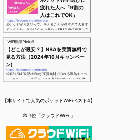
ポケットWiFi選びに
す。三木谷さん紹介リンク経由をするだけ。最大1,40
00円ポイント→ 乗り換えなら14,000ポイント→ 新
疲れた人へ「9割の
規で7,000ポイントしかも、複数回線でもOKという好
人はこれでOK」
条件。 三木谷さん紹介キャンペーン＼激熱の三木谷
https://blognosato.info/raku
さんキャンペーン／2回線目以降でもOK再契約でもで
ポケットWiFi選びって、考えることが多すぎて大変す
もOK背水の陣の楽天モバイル。ついに「最後の賭
ぎますよね。 WiMAX or クラウドSIM ? 通信速度は ?
け」とも思えるポイントばら撒きキャンペーンを発動
2年契約? 契約しばりなし ? 違約金 ? 解約時の端末代
してきました。■キャンペーン概要三木谷社長の特別
負担は ?もう知らん、って感じですよね。私もWiFi関
WiFi動画Picks!!
招待ページから楽天モバイ...
連のメディアを3年間運用してきましたが「結局みん
【どこが最安？】NBAを実質無料で
なコレでいいのでは？」という結論にいたりました。
見る方法（2024年10月キャンペー
ということで、「ポケットWiFi選びに疲れた」「結局
どれがいいのか分からない」と言う人向けに【最終
ン)
解】を用意しました。ポケットWiFiのヘビーユーザー
https://blognosato.info/nba
視点で「90％の人はこれだけでいいやん」というも
<2024/04 追記>NBAが実質無料でみれる激熱キャペ
のなので、「多...
ーンきたーー！ 楽天モバイル登録でポイントばら撒
きキャンペーン発動中 → 最大14,000ポイント
↓ 楽天モバイルユーザーは「NBA Rakuten」が全試
合無料 ↓ ポイント換算で半年間〜1年間は実質
【本サイトで人気のポケットWiFiベスト4】
無料なのでNBAのみ視聴したい人でも最安！「最安で
NBAを見る方法」が「楽天モバイルを契約すること」
というもはや意味不明な状況...楽天モバイルでNBAを
1位「クラウドWiFi 」
無料でみるまで楽天モバイルでNBAを無料で観るまで
(楽天モバイル)日本人プレイヤーも躍動する注目のN
BANBAは、世...