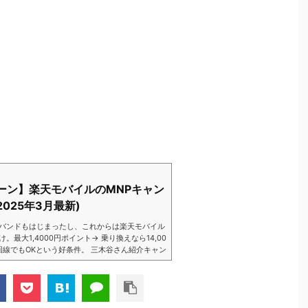
ーン】楽天モバイルのMNPキャン
025年3月最新)
バンドもはじまったし、これからは楽天モバイル
大1,4000円ポイント→ 乗り換えなら14,00
数回線でもOKという好条件。 三木谷さん紹介キャン
以降でもOK再契約でもでもOK背水の陣の楽天
ントばら撒きキャンペーンを発動してきました。
ら楽天モバイ...