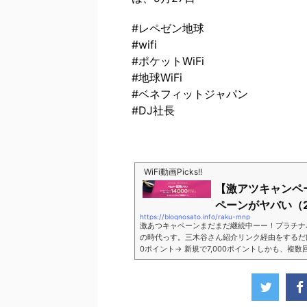
#レペゼン地球
#wifi
#ポケットWiFi
#地球WiFi
#ベネフィットジャパン
#DJ社長
WiFi動画Picks!!
【激アツキャンペ
ペーンがヤバい（2
https://blognosato.info/raku-mnp
激あつキャペーンまだまだ継続中ーー！プラチナ
の時代っす。三木谷さん紹介リンク経由をするだけ。最
0ポイント→ 新規で7,000ポイントしかも、複
ペーン＼激熱の三木谷さんキャンペーン／2回線目
モバイル。ついに「最後の賭け」とも思えるポイ
■キャンペーン概要三木谷社長の特別招待ページか