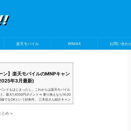
楽天モバイル
WiMAX
お問い合わ
ーン】楽天モバイルのMNPキャン
025年3月最新)
バンドもはじまったし、これからは楽天モバイル
大1,4000円ポイント→ 乗り換えなら14,00
数回線でもOKという好条件。 三木谷さん紹介キャン
以降でもOK再契約でもでもOK背水の陣の楽天
ントばら撒きキャンペーンを発動してきました。
まとめ
>
ら楽天モバイ...