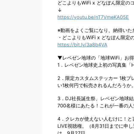
どこよりもWiFi x どなぽん限定
↓
https://youtu.be/nT7VmeKA05E
※動画をよくご覧になり、納得いた
・どこよりもWiFi x どなぽん限
https://bit.ly/3a8b4VA
▼レペゼン地球の「地球WiFi」お
1．レペゼン地球史上初の写真集「H
2．限定カスタムステッカー 1枚
い1枚何円で転売されるんだろうか
3．DJ社長誕生祭、レペゼン地球
700名様にあたる！これが一番の
4．クレカが使えない人むけに！と
LIVE視聴権。（8月31日までに申し込
は、9月27日