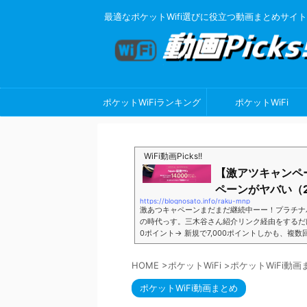
最適なポケットWifi選びに役立つ動画まとめサイト
ポケットWiFiランキング
ポケットWiFi
WiFi動画Picks!!
【激アツキャンペ
ペーンがヤバい（2
https://blognosato.info/raku-mnp
激あつキャペーンまだまだ継続中ーー！プラチナ
の時代っす。三木谷さん紹介リンク経由をするだけ。最
0ポイント→ 新規で7,000ポイントしかも、複
ペーン＼激熱の三木谷さんキャンペーン／2回線目
モバイル。ついに「最後の賭け」とも思えるポイ
HOME
>
ポケットWiFi
>
ポケットWiFi動画
■キャンペーン概要三木谷社長の特別招待ページか
ポケットWiFi動画まとめ