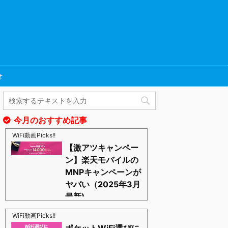
せ
今月のおすすめ記事
WiFi動画Picks!!
【激アツキャンペー
ン】楽天モバイルの
MNPキャンペーンが
ヤバい（2025年3月
最新)
https://blognosato.info/raku-mnp
激あつキャペーンまだまだ継続中ーー！プラチナバン
WiFi動画Picks!!
ドもはじまったし、これからは楽天モバイルの時代っ