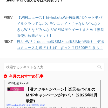
（iPhone 12で使えるかは未発表です）
PREV
【WIFIニュース】hi-hoLet'sWi-Fi爆誕/ポケットモバ
イルクラウドはポケモンユナイトじゃない/どんなと
きもWIFIなどみんなのWIFI状況ツイートまとめ【無制
限使い放題ポケット】
NEXT
FUJI-WIFIにdocomo版SIMとau版SIMが登場！｜デポ
コミコースを選択すれば、ずっと月額500円引きも！
今月のおすすめ記事
WiFi動画Picks!!
【激アツキャンペーン】楽天モバイルの
MNPキャンペーンがヤバい（2025年3月
最新)
https://blognosato.info/raku-mnp