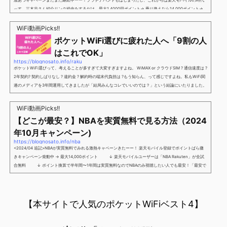
激あつキャペーンまだまだ継続中ーー！プラチナバンドもはじまったし、これからは楽天モバイルの時代
っす。三木谷さん紹介リンク経由をするだけ。最大1,4000円ポイント→ 乗り換えなら14,000ポイント→
新規で7,000ポイントしかも、複数回線でもOKという好条件。 三木谷さん紹介キャンペーン＼激熱の三木
谷さんキャンペーン／2回線目以降でもOK再契約でもでもOK背水の陣の楽天モバイル。ついに「最後の賭
WiFi動画Picks!!
け」とも思えるポイントばら撒きキャンペーンを発動してきました。■キャンペーン概要三木谷社長の特
ポケットWiFi選びに疲れた人へ「9割の人
別招待ページから楽天モバイ...
はこれでOK」
https://blognosato.info/raku
ポケットWiFi選びって、考えることが多すぎて大変すぎますよね。 WiMAX or クラウドSIM ? 通信速度は ?
2年契約? 契約しばりなし ? 違約金 ? 解約時の端末代負担は ?もう知らん、って感じですよね。私もWiFi関
連のメディアを3年間運用してきましたが「結局みんなコレでいいのでは？」という結論にいたりました。
ということで、「ポケットWiFi選びに疲れた」「結局どれがいいのか分からない」と言う人向けに【最終
解】を用意しました。ポケットWiFiのヘビーユーザー視点で「90％の人はこれだけでいいやん」というも
WiFi動画Picks!!
のなので、「多...
【どこが最安？】NBAを実質無料で見る方法（2024
年10月キャンペーン)
https://blognosato.info/nba
<2024/04 追記>NBAが実質無料でみれる激熱キャペーンきたーー！ 楽天モバイル登録でポイントばら撒
きキャンペーン発動中 → 最大14,000ポイント ↓ 楽天モバイルユーザーは「NBA Rakuten」が全試
合無料 ↓ ポイント換算で半年間〜1年間は実質無料なのでNBAのみ視聴したい人でも最安！「最安で
NBAを見る方法」が「楽天モバイルを契約すること」というもはや意味不明な状況...楽天モバイルでNBAを
無料でみるまで楽天モバイルでNBAを無料で観るまで(楽天モバイル)日本人プレイヤーも躍動する注目のN
BANBAは、世...
【本サイトで人気のポケットWiFiベスト4】