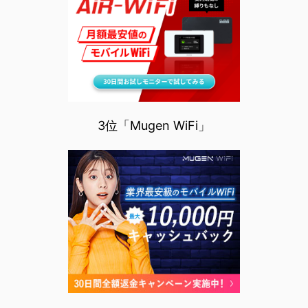
3位「Mugen WiFi」