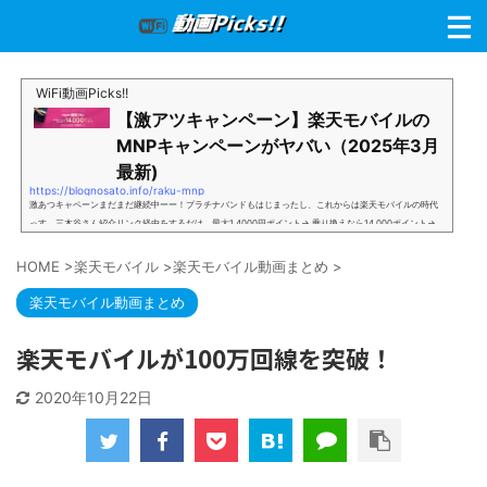
WiFi動画Picks!!
【激アツキャンペーン】楽天モバイルの
MNPキャンペーンがヤバい（2025年3月
最新)
https://blognosato.info/raku-mnp
激あつキャペーンまだまだ継続中ーー！プラチナバンドもはじまったし、これからは楽天モバイルの時代
っす。三木谷さん紹介リンク経由をするだけ。最大1,4000円ポイント→ 乗り換えなら14,000ポイント→
新規で7,000ポイントしかも、複数回線でもOKという好条件。 三木谷さん紹介キャンペーン＼激熱の三木
谷さんキャンペーン／2回線目以降でもOK再契約でもでもOK背水の陣の楽天モバイル。ついに「最後の賭
HOME
>
楽天モバイル
>
楽天モバイル動画まとめ
>
け」とも思えるポイントばら撒きキャンペーンを発動してきました。■キャンペーン概要三木谷社長の特
別招待ページから楽天モバイ...
楽天モバイル動画まとめ
楽天モバイルが100万回線を突破！
2020年10月22日