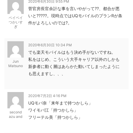
2020年6月30日 9:55 PM
菅官房長官余計な事を言いやがって??、都合が悪
いと?????。現時点ではUQモバイルのプランRが条
ペイペイ
つかいす
件がよろしいのでは?。
ぎ
2020年6月30日 10:34 PM
でも楽天モバイルはもう決め手がないですね。
私をはじめ、こういう大手キャリア以外のしかも
Jun
Matsuno
新参者に動く層はあらかた動いてしまったように
も思えますし、、、
2020年7月2日 4:16 PM
UQモバ奈「来年まで持つかしら」
ワイモバ江「持つかしら」
second
azu and
フリーテル美「持つかしら」