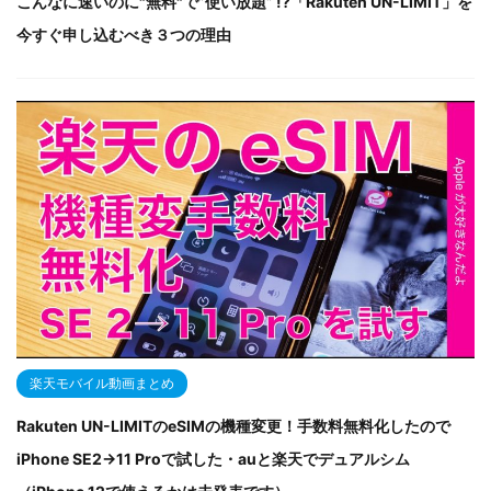
こんなに速いのに"無料"で”使い放題” !?「Rakuten UN-LIMIT」を
今すぐ申し込むべき３つの理由
楽天モバイル動画まとめ
Rakuten UN-LIMITのeSIMの機種変更！手数料無料化したので
iPhone SE2→11 Proで試した・auと楽天でデュアルシム