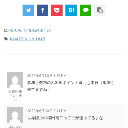
新規で7,000ポイントしかも、複数回線でもOKという好条件。 三木谷さん紹介キャンペーン＼激熱の三木
谷さんキャンペーン／2回線目以降でもOK再契約でもでもOK背水の陣の楽天モバイル。ついに「最後の賭
け」とも思えるポイントばら撒きキャンペーンを発動してきました。■キャンペーン概要三木谷社長の特
別招待ページから楽天モバイ...
-
楽天モバイル動画まとめ
-
RAKUTEN UN-LIMIT
2020年6月30日 8:26 PM
事務手数料の3,300ポイント還元も本日（6/30）
来てますね！
お得情報
でぶち抜
く!
2020年6月30日 8:41 PM
世界陸上の織田裕二って目が逝ってるよな
test test