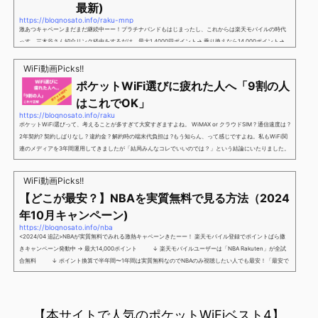
最新)
https://blognosato.info/raku-mnp
激あつキャペーンまだまだ継続中ーー！プラチナバンドもはじまったし、これからは楽天モバイルの時代
っす。三木谷さん紹介リンク経由をするだけ。最大1,4000円ポイント→ 乗り換えなら14,000ポイント→
新規で7,000ポイントしかも、複数回線でもOKという好条件。 三木谷さん紹介キャンペーン＼激熱の三木
谷さんキャンペーン／2回線目以降でもOK再契約でもでもOK背水の陣の楽天モバイル。ついに「最後の賭
WiFi動画Picks!!
け」とも思えるポイントばら撒きキャンペーンを発動してきました。■キャンペーン概要三木谷社長の特
ポケットWiFi選びに疲れた人へ「9割の人
別招待ページから楽天モバイ...
はこれでOK」
https://blognosato.info/raku
ポケットWiFi選びって、考えることが多すぎて大変すぎますよね。 WiMAX or クラウドSIM ? 通信速度は ?
2年契約? 契約しばりなし ? 違約金 ? 解約時の端末代負担は ?もう知らん、って感じですよね。私もWiFi関
連のメディアを3年間運用してきましたが「結局みんなコレでいいのでは？」という結論にいたりました。
ということで、「ポケットWiFi選びに疲れた」「結局どれがいいのか分からない」と言う人向けに【最終
解】を用意しました。ポケットWiFiのヘビーユーザー視点で「90％の人はこれだけでいいやん」というも
WiFi動画Picks!!
のなので、「多...
【どこが最安？】NBAを実質無料で見る方法（2024
年10月キャンペーン)
https://blognosato.info/nba
<2024/04 追記>NBAが実質無料でみれる激熱キャペーンきたーー！ 楽天モバイル登録でポイントばら撒
きキャンペーン発動中 → 最大14,000ポイント ↓ 楽天モバイルユーザーは「NBA Rakuten」が全試
合無料 ↓ ポイント換算で半年間〜1年間は実質無料なのでNBAのみ視聴したい人でも最安！「最安で
NBAを見る方法」が「楽天モバイルを契約すること」というもはや意味不明な状況...楽天モバイルでNBAを
無料でみるまで楽天モバイルでNBAを無料で観るまで(楽天モバイル)日本人プレイヤーも躍動する注目のN
BANBAは、世...
【本サイトで人気のポケットWiFiベスト4】