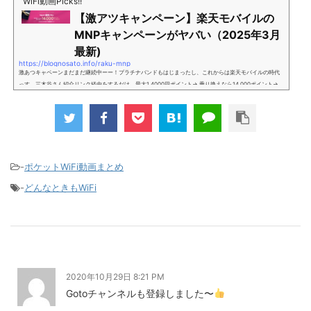
WiFi動画Picks!!
【激アツキャンペーン】楽天モバイルの
MNPキャンペーンがヤバい（2025年3月
最新)
https://blognosato.info/raku-mnp
激あつキャペーンまだまだ継続中ーー！プラチナバンドもはじまったし、これからは楽天モバイルの時代
っす。三木谷さん紹介リンク経由をするだけ。最大1,4000円ポイント→ 乗り換えなら14,000ポイント→
新規で7,000ポイントしかも、複数回線でもOKという好条件。 三木谷さん紹介キャンペーン＼激熱の三木
谷さんキャンペーン／2回線目以降でもOK再契約でもでもOK背水の陣の楽天モバイル。ついに「最後の賭
け」とも思えるポイントばら撒きキャンペーンを発動してきました。■キャンペーン概要三木谷社長の特
別招待ページから楽天モバイ...
-
ポケットWiFi動画まとめ
-
どんなときもWiFi
2020年10月29日 8:21 PM
Gotoチャンネルも登録しました〜