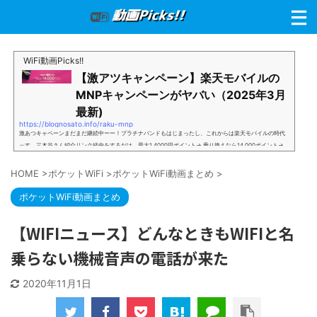
WiFi動画Picks!!
【激アツキャンペーン】楽天モバイルの
MNPキャンペーンがヤバい（2025年3月
最新)
https://blognosato.info/raku-mnp
激あつキャペーンまだまだ継続中ーー！プラチナバンドもはじまったし、これからは楽天モバイルの時代
っす。三木谷さん紹介リンク経由をするだけ。最大1,4000円ポイント→ 乗り換えなら14,000ポイント→
新規で7,000ポイントしかも、複数回線でもOKという好条件。 三木谷さん紹介キャンペーン＼激熱の三木
谷さんキャンペーン／2回線目以降でもOK再契約でもでもOK背水の陣の楽天モバイル。ついに「最後の賭
HOME
>
ポケットWiFi
>
ポケットWiFi動画まとめ
>
け」とも思えるポイントばら撒きキャンペーンを発動してきました。■キャンペーン概要三木谷社長の特
別招待ページから楽天モバイ...
ポケットWiFi動画まとめ
【WIFIニュース】どんなときもWIFIと名
乗らない機械音声の電話が来た
2020年11月1日