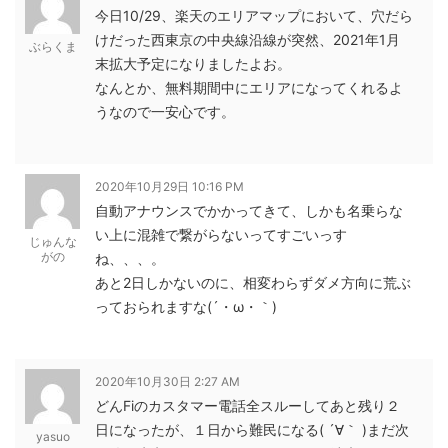
今日10/29、楽天のエリアマップにおいて、穴だら
けだった西東京の中央線沿線が突然、2021年1月
ぶらくま
末拡大予定になりましたよお。
なんとか、無料期間中にエリアになってくれるよ
うなので一安心です。
2020年10月29日 10:16 PM
自動アナウンスでかかってきて、しかも名乗らな
い上に混雑で繋がらないってすごいっす
じゅんな
がの
ね、、、。
あと2日しかないのに、相変わらずダメ方向に荒ぶ
っておられますな(´・ω・｀)
2020年10月30日 2:27 AM
どんFiのカスタマー電話全スルーしてあと残り２
日になったが、１日から難民になる( ´∀｀ )まだ次
yasuo