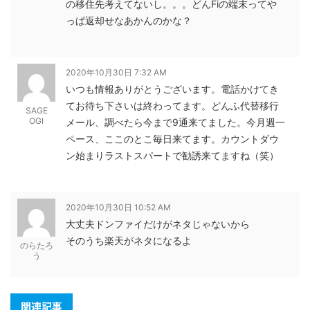
の移住先考えてないし。。。どんFiの端末ってや
っぱ返却せなあかんのかな？
2020年10月30日 7:32 AM
いつも情報ありがとうございます。電話かけてき
てお待ち下さいは終わってます。どんふ代替移行
SAGE
OGI
メール、調べたら今まで9通来てました。今月週一
ペース、ここのとこ毎日来てます。カウントダウ
ン始まりラストスパートで勧誘来てますね（笑）
2020年10月30日 10:52 AM
大丈夫ドンファイだけがネタじゃないから
そのうち楽天がネタになるよ
のらたろ
う
関連記事