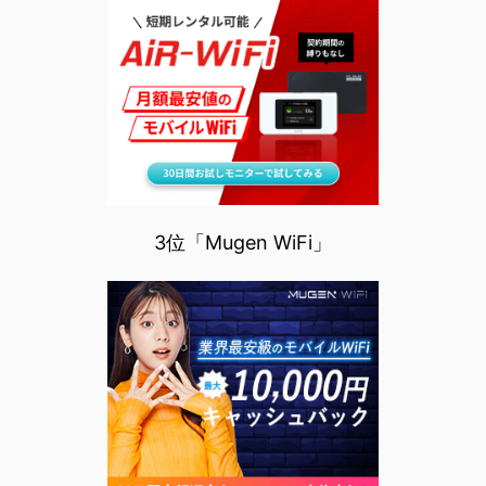
3位「Mugen WiFi」