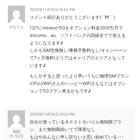
2020年11月30日 8:43 PM
コメント紹介ありがとうございます( ´艸｀)
やなさん
12/1にmineoが5Gをオプション料金200円/月で
docomo、au、ソフトバンクの回線全てで使える
ようになります♪
しかもSiM交換無し!事務手数料なし!キャンペーン
で7ヶ月無料!エリアはキャリアのエリアとなって
います♪
もしかすると思ったより早いうちに物理SiMプラン
のFUJIWiFiさんやハッピーWiFiさんなどはオプシ
ョンで5Gプラン来るかもです♪
2020年11月30日 9:05 PM
自分が使っているネクストモバイル無制限プラ
ン、まだ無制限続いてて障害なし
戦闘
力-53万
もはやみんなに申し訳ないと思い始めている･･･