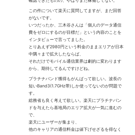
確認できたものの、やはりまだ稼働してない。
この件について楽天に質問してますが、まだ回答
がないです。
いつだったか、三木谷さんは「個人のデータ通信
費をゼロにするのが目標だ」という内容のことを
インタビューで言ってました。
とりあえず2980円という料金のままエリアが日本
中隅々まで拡大したならば、
それだけでモバイル通信業界は劇的に変わります
から、期待してるんですけどね。
プラチナバンド獲得もがんばって欲しい。波長の
短いBand3(1.7GHz帯)しか使ってないのが問題で
す。
総務省も良く考えて欲しい。楽天にプラチナバン
ドを与えたら基地局のエリア拡大が一気に進むの
で、
楽天にユーザーが集まり、
他のキャリアの通信料金は値下げせざるを得なく