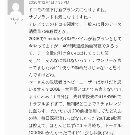
2020年12月1日 7:35 PM
ドコモの値下げ新プラン気になりますね。
サブブランドも気になりますね～
べちゃっ
と
テレビでこのドコモ関連で、一般人は月のデータ
消費量7GB程度とか。
20GBでY!mobileやUQモバイルが新プランとして
今やってますが、40時間連続動画視聴できるっ
て、データ量の引き合いに出してました笑
そして、そんなに観れないってアナウンサーが言
ってましたね(^^; 使うの動画だけじゃないと思う
んですけどね。
べーさんの視聴者はヘビーユーザーばかりだと思
いますんで20GB＝大容量とはとても言えないでし
ょう(´>ω<｀) 自分は、先月乗換先のSTARWiFiで
トラブル多すぎて、無制限どこまで？チャレンジ
に至らず。 だいたい月200前後使用してたどんふ
の時、毎日深夜流しっぱなしだったYouTube動画
は控えて、ほとんど観ずに１ヶ月経ち、トータル
100GBいかなかったです(^^;; 少し我慢すれば