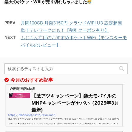
楽天のポケットWifiが売り切れちゃいました
PREV
月間100GB 月額3150円 クラウドWiFi U3 設定超簡
単！テレワークにも！【割引クーポン有り】
NEXT
ふじもん注目のおすすめポケットWiFi【モンスターモ
バイルのレビュー】
今月のおすすめ記事
WiFi動画Picks!!
【激アツキャンペーン】楽天モバイルの
MNPキャンペーンがヤバい（2025年3月
最新)
https://blognosato.info/raku-mnp
激あつキャペーンまだまだ継続中ーー！プラチナバンドもはじまったし、これからは楽天モバイルの時代
っす。三木谷さん紹介リンク経由をするだけ。最大1,4000円ポイント→ 乗り換えなら14,000ポイント→
新規で7,000ポイントしかも、複数回線でもOKという好条件。 三木谷さん紹介キャンペーン＼激熱の三木