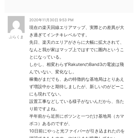
2020年11月30日 9:53 PM
現在の楽天回線エリアマップ、実際との差異が大
き過ぎてインチキレベルです。
ぶらくま
先日、楽天のエリアがさらに大幅に拡大されて、
なんと我が家はマップ上ではすでに圏内というこ
とになっている。
しかし、相変わらずRakutenのBand3の電波は飛
んでいない、変化なし。
稼働がまだでも、あの特徴的な基地局はとりあえ
ず増設中かと期待しましたが、新しいのがどーこ
にも現れてない。
設置工事などしている様子がないんだから、当た
り前ですよね。
半年前から近所にポツンと一つだけ基地局（カマ
ボコ）あるのですが、
10日前にやっと光ファイバーが引き込まれたのを