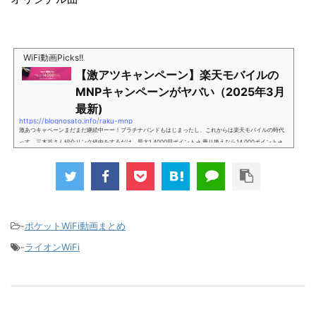
WiFi動画Picks!!
【激アツキャンペーン】楽天モバイルの
MNPキャンペーンがヤバい（2025年3月
最新)
https://blognosato.info/raku-mnp
激あつキャペーンまだまだ継続中ーー！プラチナバンドもはじまったし、これからは楽天モバイルの時代
っす。三木谷さん紹介リンク経由をするだけ。最大1,4000円ポイント→ 乗り換えなら14,000ポイント→
新規で7,000ポイントしかも、複数回線でもOKという好条件。 三木谷さん紹介キャンペーン＼激熱の三木
谷さんキャンペーン／2回線目以降でもOK再契約でもでもOK背水の陣の楽天モバイル。ついに「最後の賭
け」とも思えるポイントばら撒きキャンペーンを発動してきました。■キャンペーン概要三木谷社長の特
別招待ページから楽天モバイ...
-
ポケットWiFi動画まとめ
-
ライオンWiFi