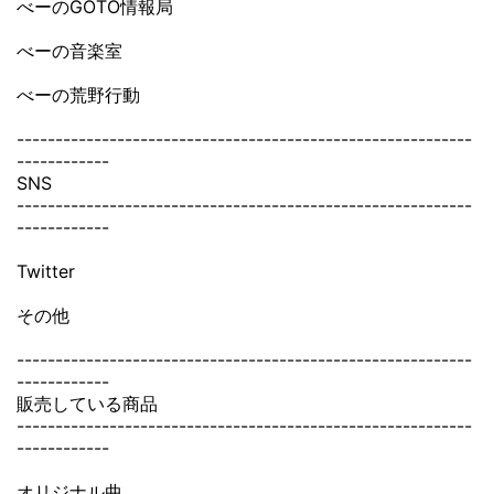
べーのGOTO情報局
べーの音楽室
べーの荒野行動
-----------------------------------------------------------
------------
SNS
-----------------------------------------------------------
------------
Twitter
その他
-----------------------------------------------------------
------------
販売している商品
-----------------------------------------------------------
------------
オリジナル曲