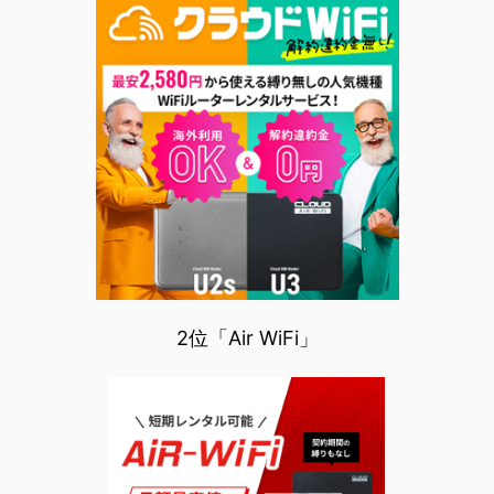
2位「Air WiFi」