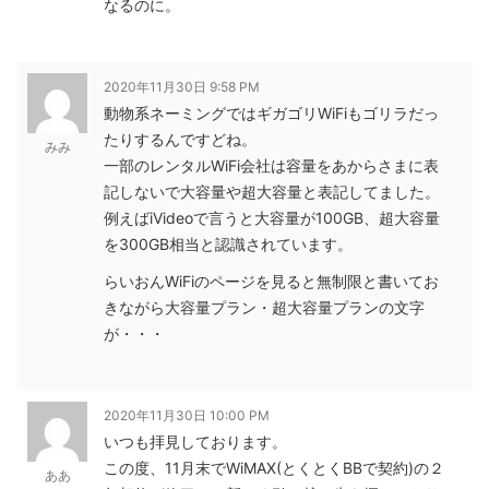
なるのに。
2020年11月30日 9:58 PM
動物系ネーミングではギガゴリWiFiもゴリラだっ
たりするんですどね。
みみ
一部のレンタルWiFi会社は容量をあからさまに表
記しないで大容量や超大容量と表記してました。
例えばiVideoで言うと大容量が100GB、超大容量
を300GB相当と認識されています。
らいおんWiFiのページを見ると無制限と書いてお
きながら大容量プラン・超大容量プランの文字
が・・・
2020年11月30日 10:00 PM
いつも拝見しております。
この度、11月末でWiMAX(とくとくBBで契約)の２
ああ