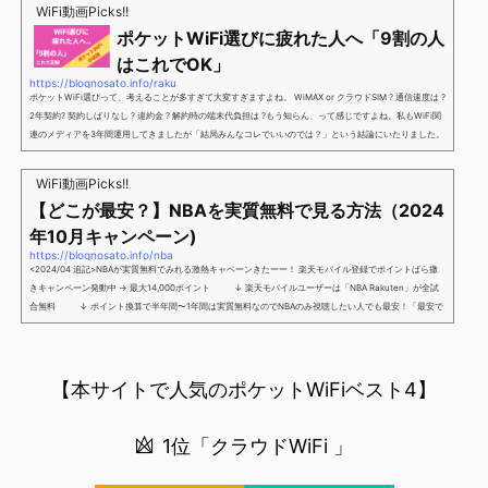
谷さんキャンペーン／2回線目以降でもOK再契約でもでもOK背水の陣の楽天モバイル。ついに「最後の賭
WiFi動画Picks!!
け」とも思えるポイントばら撒きキャンペーンを発動してきました。■キャンペーン概要三木谷社長の特
ポケットWiFi選びに疲れた人へ「9割の人
別招待ページから楽天モバイ...
はこれでOK」
https://blognosato.info/raku
ポケットWiFi選びって、考えることが多すぎて大変すぎますよね。 WiMAX or クラウドSIM ? 通信速度は ?
2年契約? 契約しばりなし ? 違約金 ? 解約時の端末代負担は ?もう知らん、って感じですよね。私もWiFi関
連のメディアを3年間運用してきましたが「結局みんなコレでいいのでは？」という結論にいたりました。
ということで、「ポケットWiFi選びに疲れた」「結局どれがいいのか分からない」と言う人向けに【最終
解】を用意しました。ポケットWiFiのヘビーユーザー視点で「90％の人はこれだけでいいやん」というも
WiFi動画Picks!!
のなので、「多...
【どこが最安？】NBAを実質無料で見る方法（2024
年10月キャンペーン)
https://blognosato.info/nba
<2024/04 追記>NBAが実質無料でみれる激熱キャペーンきたーー！ 楽天モバイル登録でポイントばら撒
きキャンペーン発動中 → 最大14,000ポイント ↓ 楽天モバイルユーザーは「NBA Rakuten」が全試
合無料 ↓ ポイント換算で半年間〜1年間は実質無料なのでNBAのみ視聴したい人でも最安！「最安で
NBAを見る方法」が「楽天モバイルを契約すること」というもはや意味不明な状況...楽天モバイルでNBAを
無料でみるまで楽天モバイルでNBAを無料で観るまで(楽天モバイル)日本人プレイヤーも躍動する注目のN
BANBAは、世...
【本サイトで人気のポケットWiFiベスト4】
1位「クラウドWiFi 」