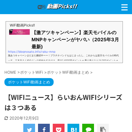
WiFi動画Picks!!
【激アツキャンペーン】楽天モバイルの
MNPキャンペーンがヤバい（2025年3月
最新)
https://blognosato.info/raku-mnp
激あつキャペーンまだまだ継続中ーー！プラチナバンドもはじまったし、これからは楽天モバイルの時代
っす。三木谷さん紹介リンク経由をするだけ。最大1,4000円ポイント→ 乗り換えなら14,000ポイント→
新規で7,000ポイントしかも、複数回線でもOKという好条件。 三木谷さん紹介キャンペーン＼激熱の三木
谷さんキャンペーン／2回線目以降でもOK再契約でもでもOK背水の陣の楽天モバイル。ついに「最後の賭
HOME
>
ポケットWiFi
>
ポケットWiFi動画まとめ
>
け」とも思えるポイントばら撒きキャンペーンを発動してきました。■キャンペーン概要三木谷社長の特
別招待ページから楽天モバイ...
ポケットWiFi動画まとめ
【WIFIニュース】らいおんWIFIシリーズ
は３つある
2020年12月9日