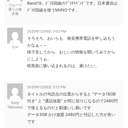
Band19、ﾄﾞｺﾓ回線のﾌﾟﾗﾁﾅﾊﾞﾝﾄﾞです。日本通信は
フルーツ
通りが散
ﾄﾞｺﾓ回線を使うMVNOです。
歩道
2020年12月6日 3:05 PM
そろそろ、おいらも、格安携帯電話を申し込もう
かなぁ～～
O H
様子見してから、おじいの情報を聞いてみてから
にしようぉ。
暗黒面に吸い込まれるのは、避けたい。
2020年12月6日 3:12 PM
タイトルの句読点の位置からすると ”データ16GB
付き" と "通話放題" が同じ括りになるので2480円
Kenji
Takizawa
で使えるものだと勘違いし易いです
データ3GB かけ放題 2480円と付記した方が良い
です