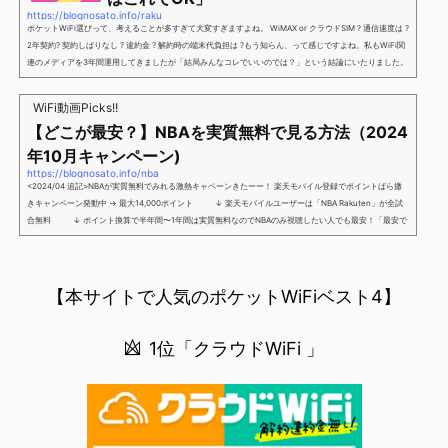
https://blognosato.info/raku
ポケットWiFi選びって、考えることが多すぎて大変すぎますよね。 WiMAX or クラウドSIM ? 通信速度は ?
2年契約? 契約しばりなし ? 違約金 ? 解約時の端末代負担は ?もう知らん、って感じですよね。私もWiFi関
連のメディアを3年間運用してきましたが「結局みんなコレでいいのでは？」という結論にいたりました。
ということで、「ポケットWiFi選びに疲れた」「結局どれがいいのか分からない」と言う人向けに【最終
解】を用意しました。ポケットWiFiのヘビーユーザー視点で「90％の人はこれだけでいいやん」というも
WiFi動画Picks!!
のなので、「多...
【どこが最安？】NBAを実質無料で見る方法（2024
年10月キャンペーン)
https://blognosato.info/nba
<2024/04 追記>NBAが実質無料でみれる激熱キャペーンきたーー！ 楽天モバイル登録でポイントばら撒
きキャンペーン発動中 → 最大14,000ポイント ↓ 楽天モバイルユーザーは「NBA Rakuten」が全試
合無料 ↓ ポイント換算で半年間〜1年間は実質無料なのでNBAのみ視聴したい人でも最安！「最安で
NBAを見る方法」が「楽天モバイルを契約すること」というもはや意味不明な状況...楽天モバイルでNBAを
無料でみるまで楽天モバイルでNBAを無料で観るまで(楽天モバイル)日本人プレイヤーも躍動する注目のN
BANBAは、世...
【本サイトで人気のポケットWiFiベスト4】
1位「クラウドWiFi 」