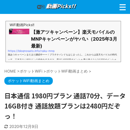
WiFi動画Picks!!
【激アツキャンペーン】楽天モバイルの
MNPキャンペーンがヤバい（2025年3月
最新)
https://blognosato.info/raku-mnp
激あつキャペーンまだまだ継続中ーー！プラチナバンドもはじまったし、これからは楽天モバイルの時代
っす。三木谷さん紹介リンク経由をするだけ。最大1,4000円ポイント→ 乗り換えなら14,000ポイント→
新規で7,000ポイントしかも、複数回線でもOKという好条件。 三木谷さん紹介キャンペーン＼激熱の三木
谷さんキャンペーン／2回線目以降でもOK再契約でもでもOK背水の陣の楽天モバイル。ついに「最後の賭
HOME
>
ポケットWiFi
>
ポケットWiFi動画まとめ
>
け」とも思えるポイントばら撒きキャンペーンを発動してきました。■キャンペーン概要三木谷社長の特
別招待ページから楽天モバイ...
ポケットWiFi動画まとめ
日本通信 1980円プラン 通話70分、データ
16GB付き 通話放題プランは2480円だぞ
っ！
2020年12月9日