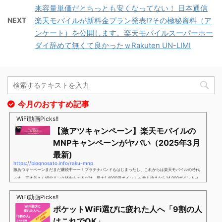
来容量単価だとちっとも安くなってない！ 日本通信
NEXT
楽天モバイルが新料金プラン発表⁉その極秘資料（ア
ンケート）を公開します。楽天モバイルスーパーホー
ダイ辞めて無くて良かったｗRakuten UN-LIMI
今月のおすすめ記事
WiFi動画Picks!!
【激アツキャンペーン】楽天モバイルの
MNPキャンペーンがヤバい（2025年3月
最新)
https://blognosato.info/raku-mnp
激あつキャペーンまだまだ継続中ーー！プラチナバンドもはじまったし、これからは楽天モバイルの時代
っす。三木谷さん紹介リンク経由をするだけ。最大1,4000円ポイント→ 乗り換えなら14,000ポイント→
新規で7,000ポイントしかも、複数回線でもOKという好条件。 三木谷さん紹介キャンペーン＼激熱の三木
谷さんキャンペーン／2回線目以降でもOK再契約でもでもOK背水の陣の楽天モバイル。ついに「最後の賭
WiFi動画Picks!!
け」とも思えるポイントばら撒きキャンペーンを発動してきました。■キャンペーン概要三木谷社長の特
ポケットWiFi選びに疲れた人へ「9割の人
別招待ページから楽天モバイ...
はこれでOK」