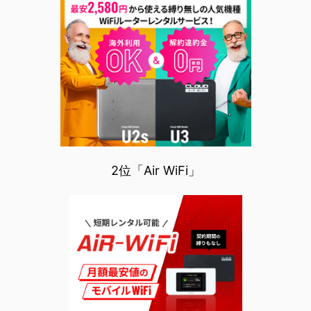
2位「Air WiFi」