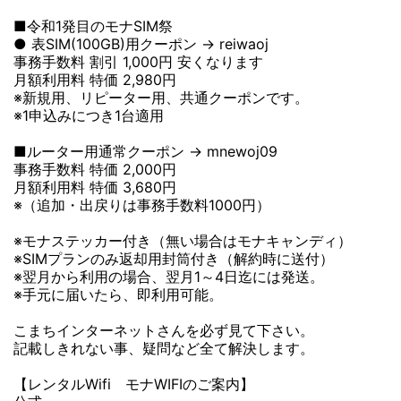
■令和1発目のモナSIM祭
● 表SIM(100GB)用クーポン → reiwaoj
事務手数料 割引 1,000円 安くなります
月額利用料 特価 2,980円
※新規用、リピーター用、共通クーポンです。
※1申込みにつき1台適用
■ルーター用通常クーポン → mnewoj09
事務手数料 特価 2,000円
月額利用料 特価 3,680円
※（追加・出戻りは事務手数料1000円）
※モナステッカー付き（無い場合はモナキャンディ）
※SIMプランのみ返却用封筒付き（解約時に送付）
※翌月から利用の場合、翌月1～4日迄には発送。
※手元に届いたら、即利用可能。
こまちインターネットさんを必ず見て下さい。
記載しきれない事、疑問など全て解決します。
【レンタルWifi モナWIFIのご案内】