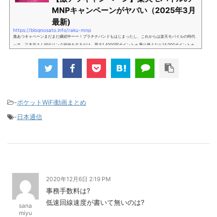
MNPキャンペーンがヤバい（2025年3月
最新)
https://blognosato.info/raku-mnp
激あつキャペーンまだまだ継続中ーー！プラチナバンドもはじまったし、これからは楽天モバイルの時代
っす。三木谷さん紹介リンク経由をするだけ。最大1,4000円ポイント→ 乗り換えなら14,000ポイント→
新規で7,000ポイントしかも、複数回線でもOKという好条件。 三木谷さん紹介キャンペーン＼激熱の三木
谷さんキャンペーン／2回線目以降でもOK再契約でもでもOK背水の陣の楽天モバイル。ついに「最後の賭
け」とも思えるポイントばら撒きキャンペーンを発動してきました。■キャンペーン概要三木谷社長の特
別招待ページから楽天モバイ...
-
ポケットWiFi動画まとめ
-
日本通信
2020年12月6日 2:19 PM
事務手数料は?
低速回線速度が書いて無いのは?
sana
miyu