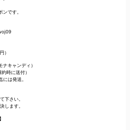
ポンです。
oj09
0円）
モナキャンディ）
解約時に送付）
日迄には発送。
て下さい。
決します。
内】