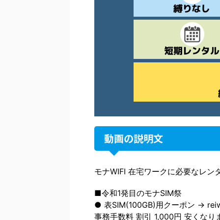
動画の説明文
モナWIFI 在宅ワークに必要なレン
■令和1発目のモナSIM祭
● 表SIM(100GB)用クーポン → reiw
事務手数料 割引 1,000円 安くなり