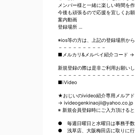
メンバー様と一緒に楽しい時間を作
今後も頑張るので応援を宜しくお願
案内動画
登録場所 ...
※ios等の方は、上記の登録場所か
－－－－－－－－－－
■メルカリ&メルペイ紹介コード → J
新規登録の際は是非ご利用お願いしま
－－－－－－－－－－－－－－－－
■iVideo
★おじいのivideo紹介専用メルア
→ ivideogenkinaojii@yahoo.co.jp
※ 新規会員登録時にご入力頂ける
● 毎週日曜日と水曜日は事務手数
● 浅草店、大阪梅田店に取りに行