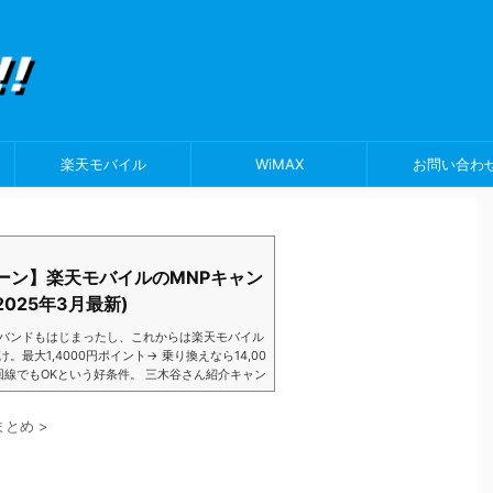
楽天モバイル
WiMAX
お問い合わ
ーン】楽天モバイルのMNPキャン
025年3月最新)
バンドもはじまったし、これからは楽天モバイル
大1,4000円ポイント→ 乗り換えなら14,00
数回線でもOKという好条件。 三木谷さん紹介キャン
以降でもOK再契約でもでもOK背水の陣の楽天
ントばら撒きキャンペーンを発動してきました。
まとめ
>
ら楽天モバイ...