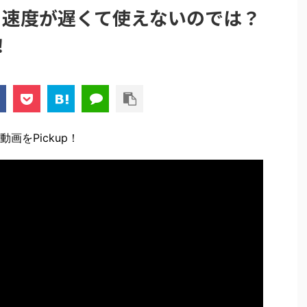
でも速度が遅くて使えないのでは？
！
画をPickup！