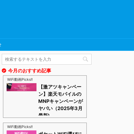
せ
今月のおすすめ記事
WiFi動画Picks!!
【激アツキャンペー
ン】楽天モバイルの
MNPキャンペーンが
ヤバい（2025年3月
最新)
https://blognosato.info/raku-mnp
激あつキャペーンまだまだ継続中ーー！プラチナバン
WiFi動画Picks!!
ドもはじまったし、これからは楽天モバイルの時代っ