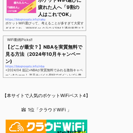
ポケットWiFi選びに
す。三木谷さん紹介リンク経由をするだけ。最大1,40
00円ポイント→ 乗り換えなら14,000ポイント→ 新
疲れた人へ「9割の
規で7,000ポイントしかも、複数回線でもOKという好
人はこれでOK」
条件。 三木谷さん紹介キャンペーン＼激熱の三木谷
https://blognosato.info/raku
さんキャンペーン／2回線目以降でもOK再契約でもで
ポケットWiFi選びって、考えることが多すぎて大変す
もOK背水の陣の楽天モバイル。ついに「最後の賭
ぎますよね。 WiMAX or クラウドSIM ? 通信速度は ?
け」とも思えるポイントばら撒きキャンペーンを発動
2年契約? 契約しばりなし ? 違約金 ? 解約時の端末代
してきました。■キャンペーン概要三木谷社長の特別
負担は ?もう知らん、って感じですよね。私もWiFi関
WiFi動画Picks!!
招待ページから楽天モバイ...
連のメディアを3年間運用してきましたが「結局みん
【どこが最安？】NBAを実質無料で
なコレでいいのでは？」という結論にいたりました。
見る方法（2024年10月キャンペー
ということで、「ポケットWiFi選びに疲れた」「結局
どれがいいのか分からない」と言う人向けに【最終
ン)
解】を用意しました。ポケットWiFiのヘビーユーザー
https://blognosato.info/nba
視点で「90％の人はこれだけでいいやん」というも
<2024/04 追記>NBAが実質無料でみれる激熱キャペ
のなので、「多...
ーンきたーー！ 楽天モバイル登録でポイントばら撒
きキャンペーン発動中 → 最大14,000ポイント
↓ 楽天モバイルユーザーは「NBA Rakuten」が全試
合無料 ↓ ポイント換算で半年間〜1年間は実質
【本サイトで人気のポケットWiFiベスト4】
無料なのでNBAのみ視聴したい人でも最安！「最安で
NBAを見る方法」が「楽天モバイルを契約すること」
というもはや意味不明な状況...楽天モバイルでNBAを
1位「クラウドWiFi 」
無料でみるまで楽天モバイルでNBAを無料で観るまで
(楽天モバイル)日本人プレイヤーも躍動する注目のN
BANBAは、世...