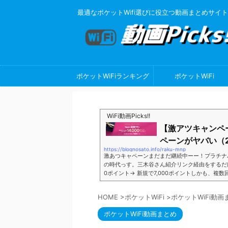
最適なポケットWifi選びに役立つ動画まとめサイト
ポケットWiFiランキング
ポケットWiFi
WiFi動画Picks!!
【激アツキャンペ
ペーンがヤバい（2
https://blognosato.info/raku-mnp
激あつキャペーンまだまだ継続中ーー！プラチナ
の時代っす。三木谷さん紹介リンク経由をするだけ。最
0ポイント→ 新規で7,000ポイントしかも、複
ペーン＼激熱の三木谷さんキャンペーン／2回線目
モバイル。ついに「最後の賭け」とも思えるポイ
HOME
>
ポケットWiFi
>
ポケットWiFi動画
■キャンペーン概要三木谷社長の特別招待ページか
ポケットWiFi動画まとめ