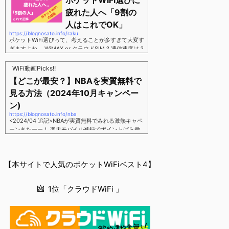
ポケットWiFi選びに
す。三木谷さん紹介リンク経由をするだけ。最大1,40
00円ポイント→ 乗り換えなら14,000ポイント→ 新
疲れた人へ「9割の
規で7,000ポイントしかも、複数回線でもOKという好
人はこれでOK」
条件。 三木谷さん紹介キャンペーン＼激熱の三木谷
https://blognosato.info/raku
さんキャンペーン／2回線目以降でもOK再契約でもで
ポケットWiFi選びって、考えることが多すぎて大変す
もOK背水の陣の楽天モバイル。ついに「最後の賭
ぎますよね。 WiMAX or クラウドSIM ? 通信速度は ?
け」とも思えるポイントばら撒きキャンペーンを発動
2年契約? 契約しばりなし ? 違約金 ? 解約時の端末代
してきました。■キャンペーン概要三木谷社長の特別
負担は ?もう知らん、って感じですよね。私もWiFi関
WiFi動画Picks!!
招待ページから楽天モバイ...
連のメディアを3年間運用してきましたが「結局みん
【どこが最安？】NBAを実質無料で
なコレでいいのでは？」という結論にいたりました。
見る方法（2024年10月キャンペー
ということで、「ポケットWiFi選びに疲れた」「結局
どれがいいのか分からない」と言う人向けに【最終
ン)
解】を用意しました。ポケットWiFiのヘビーユーザー
https://blognosato.info/nba
視点で「90％の人はこれだけでいいやん」というも
<2024/04 追記>NBAが実質無料でみれる激熱キャペ
のなので、「多...
ーンきたーー！ 楽天モバイル登録でポイントばら撒
きキャンペーン発動中 → 最大14,000ポイント
↓ 楽天モバイルユーザーは「NBA Rakuten」が全試
合無料 ↓ ポイント換算で半年間〜1年間は実質
【本サイトで人気のポケットWiFiベスト4】
無料なのでNBAのみ視聴したい人でも最安！「最安で
NBAを見る方法」が「楽天モバイルを契約すること」
というもはや意味不明な状況...楽天モバイルでNBAを
1位「クラウドWiFi 」
無料でみるまで楽天モバイルでNBAを無料で観るまで
(楽天モバイル)日本人プレイヤーも躍動する注目のN
BANBAは、世...