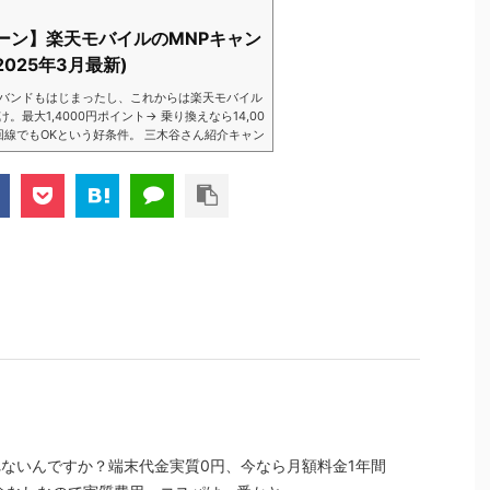
ーン】楽天モバイルのMNPキャン
025年3月最新)
バンドもはじまったし、これからは楽天モバイル
大1,4000円ポイント→ 乗り換えなら14,00
数回線でもOKという好条件。 三木谷さん紹介キャン
以降でもOK再契約でもでもOK背水の陣の楽天
ントばら撒きキャンペーンを発動してきました。
ら楽天モバイ...
cketは入れないんですか？端末代金実質0円、今なら月額料金1年間