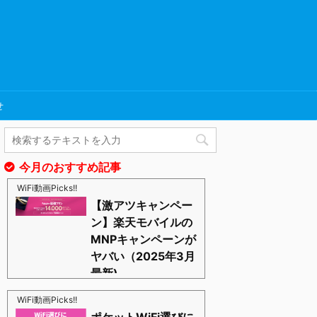
せ
今月のおすすめ記事
WiFi動画Picks!!
【激アツキャンペー
ン】楽天モバイルの
MNPキャンペーンが
ヤバい（2025年3月
最新)
https://blognosato.info/raku-mnp
激あつキャペーンまだまだ継続中ーー！プラチナバン
WiFi動画Picks!!
ドもはじまったし、これからは楽天モバイルの時代っ