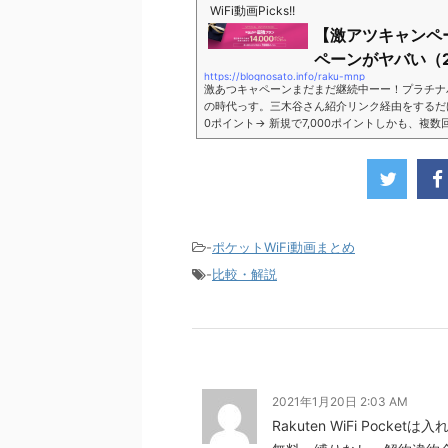
WiFi動画Picks!!
【激アツキャンペ
ペーンがヤバい（2
https://blognosato.info/raku-mnp
激あつキャペーンまだまだ継続中ーー！プラチナ
の時代っす。三木谷さん紹介リンク経由をするだけ。最
0ポイント→ 新規で7,000ポイントしかも、複
ペーン＼激熱の三木谷さんキャンペーン／2回線目
モバイル。ついに「最後の賭け」とも思えるポイ
■キャンペーン概要三木谷社長の特別招待ページか
-
ポケットWiFi動画まとめ
-
比較・解説
2021年1月20日 2:03 AM
Rakuten WiFi Po