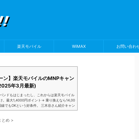
楽天モバイル
WiMAX
お問い合わ
ーン】楽天モバイルのMNPキャン
025年3月最新)
バンドもはじまったし、これからは楽天モバイル
大1,4000円ポイント→ 乗り換えなら14,00
数回線でもOKという好条件。 三木谷さん紹介キャン
以降でもOK再契約でもでもOK背水の陣の楽天
ントばら撒きキャンペーンを発動してきました。
まとめ
>
ら楽天モバイ...