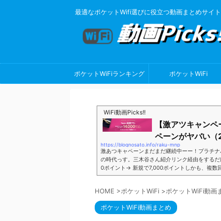
最適なポケットWifi選びに役立つ動画まとめサイト
ポケットWiFiランキング
ポケットWiFi
WiFi動画Picks!!
【激アツキャンペ
ペーンがヤバい（2
https://blognosato.info/raku-mnp
激あつキャペーンまだまだ継続中ーー！プラチナ
の時代っす。三木谷さん紹介リンク経由をするだけ。最
0ポイント→ 新規で7,000ポイントしかも、複
ペーン＼激熱の三木谷さんキャンペーン／2回線目
モバイル。ついに「最後の賭け」とも思えるポイ
HOME
>
ポケットWiFi
>
ポケットWiFi動画
■キャンペーン概要三木谷社長の特別招待ページか
ポケットWiFi動画まとめ