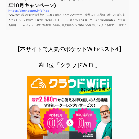
年10月キャンペーン)
https://blognosato.info/nba
<2024/04 追記>NBAが実質無料でみれる激熱キャペーンきたーー！ 楽天モバイル登録でポイントばら撒
きキャンペーン発動中 → 最大14,000ポイント ↓ 楽天モバイルユーザーは「NBA Rakuten」が全試
合無料 ↓ ポイント換算で半年間〜1年間は実質無料なのでNBAのみ視聴したい人でも最安！「最安で
NBAを見る方法」が「楽天モバイルを契約すること」というもはや意味不明な状況...楽天モバイルでNBAを
無料でみるまで楽天モバイルでNBAを無料で観るまで(楽天モバイル)日本人プレイヤーも躍動する注目のN
BANBAは、世...
【本サイトで人気のポケットWiFiベスト4】
1位「クラウドWiFi 」