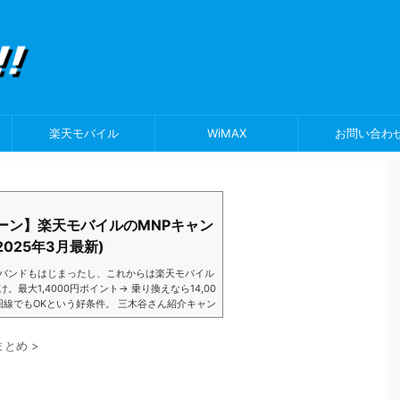
楽天モバイル
WiMAX
お問い合わ
ーン】楽天モバイルのMNPキャン
025年3月最新)
バンドもはじまったし、これからは楽天モバイル
大1,4000円ポイント→ 乗り換えなら14,00
数回線でもOKという好条件。 三木谷さん紹介キャン
以降でもOK再契約でもでもOK背水の陣の楽天
ントばら撒きキャンペーンを発動してきました。
まとめ
>
ら楽天モバイ...