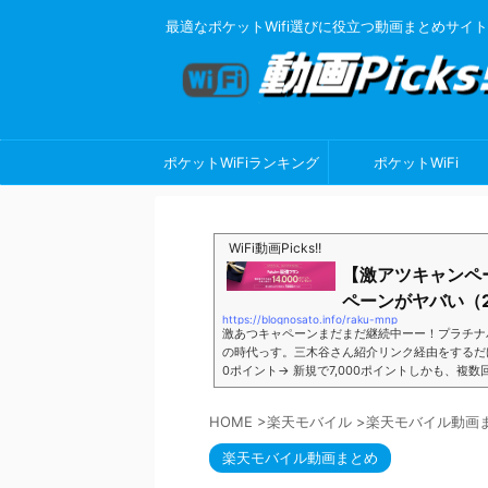
最適なポケットWifi選びに役立つ動画まとめサイト
ポケットWiFiランキング
ポケットWiFi
WiFi動画Picks!!
【激アツキャンペ
ペーンがヤバい（2
https://blognosato.info/raku-mnp
激あつキャペーンまだまだ継続中ーー！プラチナ
の時代っす。三木谷さん紹介リンク経由をするだけ。最
0ポイント→ 新規で7,000ポイントしかも、複
ペーン＼激熱の三木谷さんキャンペーン／2回線目
モバイル。ついに「最後の賭け」とも思えるポイ
HOME
>
楽天モバイル
>
楽天モバイル動画
■キャンペーン概要三木谷社長の特別招待ページか
楽天モバイル動画まとめ