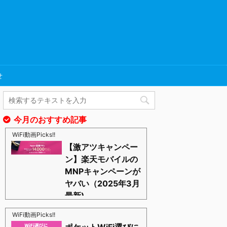
せ
今月のおすすめ記事
WiFi動画Picks!!
【激アツキャンペー
ン】楽天モバイルの
MNPキャンペーンが
ヤバい（2025年3月
最新)
https://blognosato.info/raku-mnp
激あつキャペーンまだまだ継続中ーー！プラチナバン
WiFi動画Picks!!
ドもはじまったし、これからは楽天モバイルの時代っ