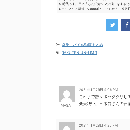
の時代っす。三木谷さん紹介リンク経由をするだけ。最
0ポイント→ 新規で7,000ポイントしかも、複
ペーン＼激熱の三木谷さんキャンペーン／2回線目
モバイル。ついに「最後の賭け」とも思えるポイ
■キャンペーン概要三木谷社長の特別招待ページか
-
楽天モバイル動画まとめ
-
RAKUTEN UN-LIMIT
2021年1月29日 4:06 PM
これまで散々ボッタクリし
楽天凄い。三木谷さんの言
MASA i
2021年1月29日 4:25 PM