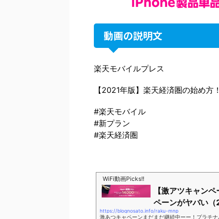
動画の説明文
楽天モバイルプレス
【2021年版】楽天経済圏の始め方
#楽天モバイル
#新プラン
#楽天経済圏
WiFi動画Picks!!
【激アツキャンペ
ペーンがヤバい（2
https://blognosato.info/raku-mnp
激あつキャペーンまだまだ継続中ーー！プラチナ