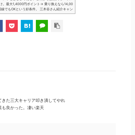
大1,4000円ポイント→ 乗り換えなら14,00
数回線でもOKという好条件。 三木谷さん紹介キャン
以降でもOK再契約でもでもOK背水の陣の楽天
ントばら撒きキャンペーンを発動してきました。
ら楽天モバイ...
てきた三大キャリア叩き潰してやれ
葉も良かった。凄い楽天