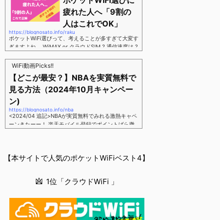
ポケットWiFi選びに
す。三木谷さん紹介リンク経由をするだけ。最大1,40
00円ポイント→ 乗り換えなら14,000ポイント→ 新
疲れた人へ「9割の
規で7,000ポイントしかも、複数回線でもOKという好
人はこれでOK」
条件。 三木谷さん紹介キャンペーン＼激熱の三木谷
https://blognosato.info/raku
さんキャンペーン／2回線目以降でもOK再契約でもで
ポケットWiFi選びって、考えることが多すぎて大変す
もOK背水の陣の楽天モバイル。ついに「最後の賭
ぎますよね。 WiMAX or クラウドSIM ? 通信速度は ?
け」とも思えるポイントばら撒きキャンペーンを発動
2年契約? 契約しばりなし ? 違約金 ? 解約時の端末代
してきました。■キャンペーン概要三木谷社長の特別
負担は ?もう知らん、って感じですよね。私もWiFi関
WiFi動画Picks!!
招待ページから楽天モバイ...
連のメディアを3年間運用してきましたが「結局みん
【どこが最安？】NBAを実質無料で
なコレでいいのでは？」という結論にいたりました。
見る方法（2024年10月キャンペー
ということで、「ポケットWiFi選びに疲れた」「結局
どれがいいのか分からない」と言う人向けに【最終
ン)
解】を用意しました。ポケットWiFiのヘビーユーザー
https://blognosato.info/nba
視点で「90％の人はこれだけでいいやん」というも
<2024/04 追記>NBAが実質無料でみれる激熱キャペ
のなので、「多...
ーンきたーー！ 楽天モバイル登録でポイントばら撒
きキャンペーン発動中 → 最大14,000ポイント
↓ 楽天モバイルユーザーは「NBA Rakuten」が全試
合無料 ↓ ポイント換算で半年間〜1年間は実質
【本サイトで人気のポケットWiFiベスト4】
無料なのでNBAのみ視聴したい人でも最安！「最安で
NBAを見る方法」が「楽天モバイルを契約すること」
というもはや意味不明な状況...楽天モバイルでNBAを
1位「クラウドWiFi 」
無料でみるまで楽天モバイルでNBAを無料で観るまで
(楽天モバイル)日本人プレイヤーも躍動する注目のN
BANBAは、世...