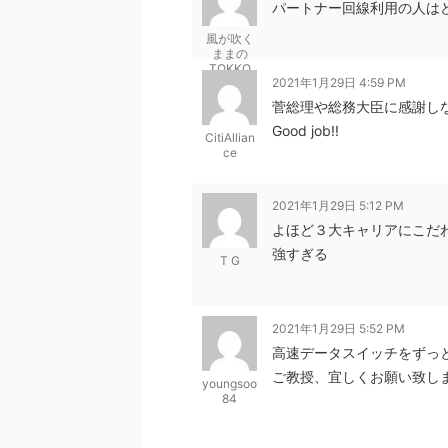
パートナー回線利用の人は
風が吹く
ままの
TOKKO
2021年1月29日 4:59 PM
菅総理や総務大臣に感謝し
Good job!!
CitiAllian
ce
2021年1月29日 5:12 PM
よほど３大キャリアにこだ
強すぎる
T G
2021年1月29日 5:52 PM
高速データスイッチをずっと
ご教授、宜しくお願い致し
youngsoo
84