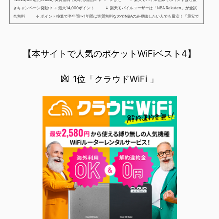
きキャンペーン発動中 → 最大14,000ポイント ↓ 楽天モバイルユーザーは「NBA Rakuten」が全試
合無料 ↓ ポイント換算で半年間〜1年間は実質無料なのでNBAのみ視聴したい人でも最安！「最安で
NBAを見る方法」が「楽天モバイルを契約すること」というもはや意味不明な状況...楽天モバイルでNBAを
無料でみるまで楽天モバイルでNBAを無料で観るまで(楽天モバイル)日本人プレイヤーも躍動する注目のN
BANBAは、世...
【本サイトで人気のポケットWiFiベスト4】
1位「クラウドWiFi 」