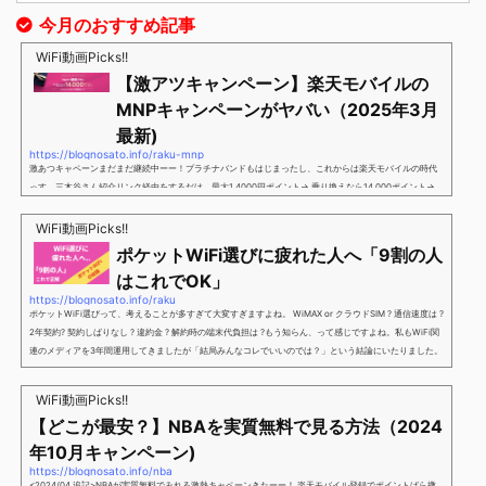
今月のおすすめ記事
WiFi動画Picks!!
【激アツキャンペーン】楽天モバイルの
MNPキャンペーンがヤバい（2025年3月
最新)
https://blognosato.info/raku-mnp
激あつキャペーンまだまだ継続中ーー！プラチナバンドもはじまったし、これからは楽天モバイルの時代
っす。三木谷さん紹介リンク経由をするだけ。最大1,4000円ポイント→ 乗り換えなら14,000ポイント→
新規で7,000ポイントしかも、複数回線でもOKという好条件。 三木谷さん紹介キャンペーン＼激熱の三木
谷さんキャンペーン／2回線目以降でもOK再契約でもでもOK背水の陣の楽天モバイル。ついに「最後の賭
WiFi動画Picks!!
け」とも思えるポイントばら撒きキャンペーンを発動してきました。■キャンペーン概要三木谷社長の特
ポケットWiFi選びに疲れた人へ「9割の人
別招待ページから楽天モバイ...
はこれでOK」
https://blognosato.info/raku
ポケットWiFi選びって、考えることが多すぎて大変すぎますよね。 WiMAX or クラウドSIM ? 通信速度は ?
2年契約? 契約しばりなし ? 違約金 ? 解約時の端末代負担は ?もう知らん、って感じですよね。私もWiFi関
連のメディアを3年間運用してきましたが「結局みんなコレでいいのでは？」という結論にいたりました。
ということで、「ポケットWiFi選びに疲れた」「結局どれがいいのか分からない」と言う人向けに【最終
解】を用意しました。ポケットWiFiのヘビーユーザー視点で「90％の人はこれだけでいいやん」というも
WiFi動画Picks!!
のなので、「多...
【どこが最安？】NBAを実質無料で見る方法（2024
年10月キャンペーン)
https://blognosato.info/nba
<2024/04 追記>NBAが実質無料でみれる激熱キャペーンきたーー！ 楽天モバイル登録でポイントばら撒