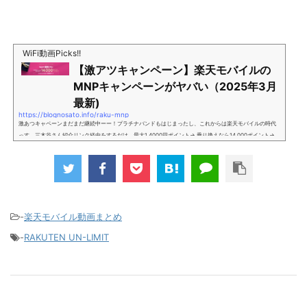
WiFi動画Picks!!
【激アツキャンペーン】楽天モバイルの
MNPキャンペーンがヤバい（2025年3月
最新)
https://blognosato.info/raku-mnp
激あつキャペーンまだまだ継続中ーー！プラチナバンドもはじまったし、これからは楽天モバイルの時代
っす。三木谷さん紹介リンク経由をするだけ。最大1,4000円ポイント→ 乗り換えなら14,000ポイント→
新規で7,000ポイントしかも、複数回線でもOKという好条件。 三木谷さん紹介キャンペーン＼激熱の三木
谷さんキャンペーン／2回線目以降でもOK再契約でもでもOK背水の陣の楽天モバイル。ついに「最後の賭
け」とも思えるポイントばら撒きキャンペーンを発動してきました。■キャンペーン概要三木谷社長の特
別招待ページから楽天モバイ...
-
楽天モバイル動画まとめ
-
RAKUTEN UN-LIMIT