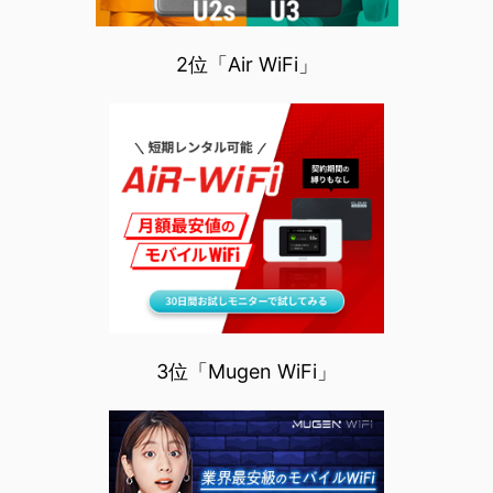
2位「Air WiFi」
3位「Mugen WiFi」