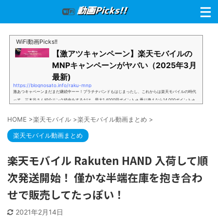
WiFi動画Picks!!
【激アツキャンペーン】楽天モバイルの
MNPキャンペーンがヤバい（2025年3月
最新)
https://blognosato.info/raku-mnp
激あつキャペーンまだまだ継続中ーー！プラチナバンドもはじまったし、これからは楽天モバイルの時代
っす。三木谷さん紹介リンク経由をするだけ。最大1,4000円ポイント→ 乗り換えなら14,000ポイント→
新規で7,000ポイントしかも、複数回線でもOKという好条件。 三木谷さん紹介キャンペーン＼激熱の三木
谷さんキャンペーン／2回線目以降でもOK再契約でもでもOK背水の陣の楽天モバイル。ついに「最後の賭
HOME
>
楽天モバイル
>
楽天モバイル動画まとめ
>
け」とも思えるポイントばら撒きキャンペーンを発動してきました。■キャンペーン概要三木谷社長の特
別招待ページから楽天モバイ...
楽天モバイル動画まとめ
楽天モバイル Rakuten HAND 入荷して順
次発送開始！ 僅かな半端在庫を抱き合わ
せで販売してたっぽい！
2021年2月14日