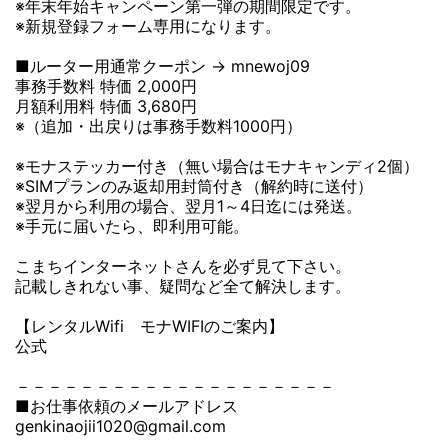
※年末年始キャンペーン第一弾の期間限定です。
※新規登録フォーム専用になります。
■ルーター用通常クーポン → mnewoj09
事務手数料 特価 2,000円
月額利用料 特価 3,680円
※（追加・出戻りは事務手数料1000円）
※モナステッカー付き（無い場合はモナキャンディ2個）
※SIMプランのみ返却用封筒付き（解約時に送付）
※翌月から利用の場合、翌月1～4日迄には発送。
※手元に届いたら、即利用可能。
こまちインターネットさんを必ず見て下さい。
記載しきれない事、疑問など全て解決します。
【レンタルWifi モナWIFIのご案内】
公式
－－－－－－－－－－－－－－－－－－－－
■お仕事依頼のメールアドレス
genkinaojii1020@gmail.com