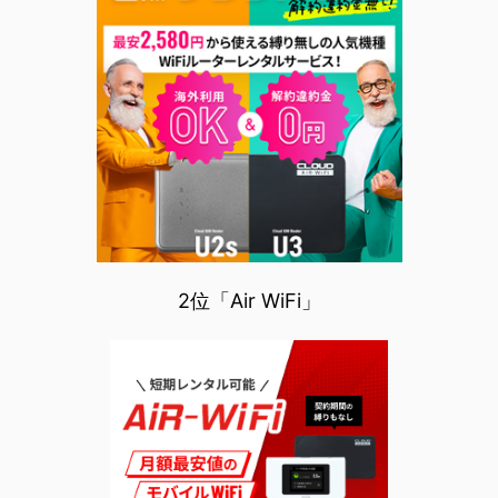
2位「Air WiFi」