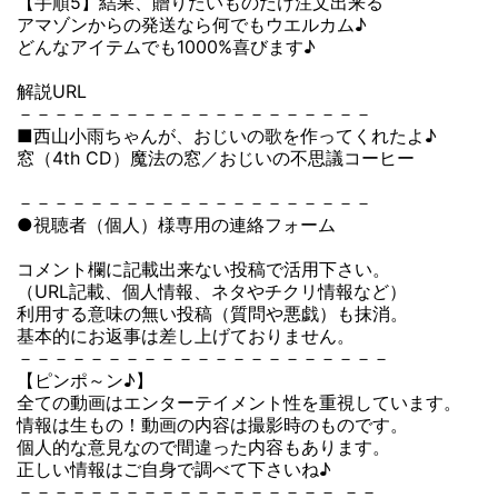
【手順5】結果、贈りたいものだけ注文出来る
アマゾンからの発送なら何でもウエルカム♪
どんなアイテムでも1000%喜びます♪
解説URL
－－－－－－－－－－－－－－－－－－－－
■西山小雨ちゃんが、おじいの歌を作ってくれたよ♪
窓（4th CD）魔法の窓／おじいの不思議コーヒー
－－－－－－－－－－－－－－－－－－－－
●視聴者（個人）様専用の連絡フォーム
コメント欄に記載出来ない投稿で活用下さい。
（URL記載、個人情報、ネタやチクリ情報など）
利用する意味の無い投稿（質問や悪戯）も抹消。
基本的にお返事は差し上げておりません。
－－－－－－－－－－－－－－－－－－－－－
【ピンポ～ン♪】
全ての動画はエンターテイメント性を重視しています。
情報は生もの！動画の内容は撮影時のものです。
個人的な意見なので間違った内容もあります。
正しい情報はご自身で調べて下さいね♪
－－－－－－－－－－－－－－－－－－ －－