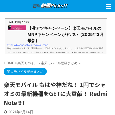
WiFi動画Picks!!
【激アツキャンペーン】楽天モバイルの
MNPキャンペーンがヤバい（2025年3月
最新)
https://blognosato.info/raku-mnp
激あつキャペーンまだまだ継続中ーー！プラチナバンドもはじまったし、これからは楽天モバイルの時代
っす。三木谷さん紹介リンク経由をするだけ。最大1,4000円ポイント→ 乗り換えなら14,000ポイント→
新規で7,000ポイントしかも、複数回線でもOKという好条件。 三木谷さん紹介キャンペーン＼激熱の三木
谷さんキャンペーン／2回線目以降でもOK再契約でもでもOK背水の陣の楽天モバイル。ついに「最後の賭
HOME
>
楽天モバイル
>
楽天モバイル動画まとめ
>
け」とも思えるポイントばら撒きキャンペーンを発動してきました。■キャンペーン概要三木谷社長の特
別招待ページから楽天モバイ...
楽天モバイル動画まとめ
楽天モバイル もはや神だね！ 1円でシャ
オミの最新機種をGETに大貢献！ Redmi
Note 9T
2021年2月14日