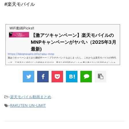
#楽天モバイル
WiFi動画Picks!!
【激アツキャンペーン】楽天モバイルの
MNPキャンペーンがヤバい（2025年3月
最新)
https://blognosato.info/raku-mnp
激あつキャペーンまだまだ継続中ーー！プラチナバンドもはじまったし、これからは楽天モバイルの時代
っす。三木谷さん紹介リンク経由をするだけ。最大1,4000円ポイント→ 乗り換えなら14,000ポイント→
新規で7,000ポイントしかも、複数回線でもOKという好条件。 三木谷さん紹介キャンペーン＼激熱の三木
谷さんキャンペーン／2回線目以降でもOK再契約でもでもOK背水の陣の楽天モバイル。ついに「最後の賭
け」とも思えるポイントばら撒きキャンペーンを発動してきました。■キャンペーン概要三木谷社長の特
別招待ページから楽天モバイ...
-
楽天モバイル動画まとめ
-
RAKUTEN UN-LIMIT