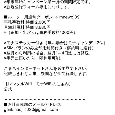
※年末年始キャンペーン第一弾の期間限定です。
※新規登録フォーム専用になります。
■ルーター用通常クーポン → mnewoj09
事務手数料 特価 2,000円
月額利用料 特価 3,680円
※（追加・出戻りは事務手数料1000円）
※モナステッカー付き（無い場合はモナキャンディ2個）
※SIMプランのみ返却用封筒付き（解約時に送付）
※翌月から利用の場合、翌月1～4日迄には発送。
※手元に届いたら、即利用可能。
こまちインターネットさんを必ず見て下さい。
記載しきれない事、疑問など全て解決します。
【レンタルWifi モナWIFIのご案内】
公式
－－－－－－－－－－－－－－－－－－－－
■お仕事依頼のメールアドレス
genkinaojii1020@gmail.com