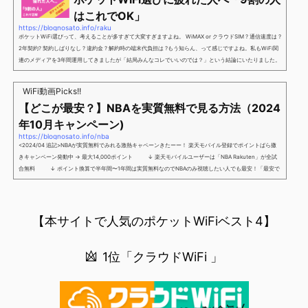
別招待ページから楽天モバイ...
はこれでOK」
https://blognosato.info/raku
ポケットWiFi選びって、考えることが多すぎて大変すぎますよね。 WiMAX or クラウドSIM ? 通信速度は ?
2年契約? 契約しばりなし ? 違約金 ? 解約時の端末代負担は ?もう知らん、って感じですよね。私もWiFi関
連のメディアを3年間運用してきましたが「結局みんなコレでいいのでは？」という結論にいたりました。
ということで、「ポケットWiFi選びに疲れた」「結局どれがいいのか分からない」と言う人向けに【最終
解】を用意しました。ポケットWiFiのヘビーユーザー視点で「90％の人はこれだけでいいやん」というも
WiFi動画Picks!!
のなので、「多...
【どこが最安？】NBAを実質無料で見る方法（2024
年10月キャンペーン)
https://blognosato.info/nba
<2024/04 追記>NBAが実質無料でみれる激熱キャペーンきたーー！ 楽天モバイル登録でポイントばら撒
きキャンペーン発動中 → 最大14,000ポイント ↓ 楽天モバイルユーザーは「NBA Rakuten」が全試
合無料 ↓ ポイント換算で半年間〜1年間は実質無料なのでNBAのみ視聴したい人でも最安！「最安で
NBAを見る方法」が「楽天モバイルを契約すること」というもはや意味不明な状況...楽天モバイルでNBAを
無料でみるまで楽天モバイルでNBAを無料で観るまで(楽天モバイル)日本人プレイヤーも躍動する注目のN
BANBAは、世...
【本サイトで人気のポケットWiFiベスト4】
1位「クラウドWiFi 」