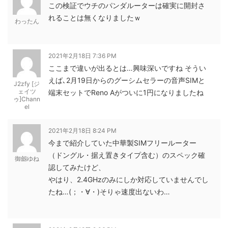
この検証でウチのパンダルーターは確実に開封さ
れることは無くなりましたｗ
わったん
2021年2月18日 7:36 PM
ここまで違いが出るとは…興味深いですね そうい
えば､2月19日からのグーシムセラーの音声SIMと
J2zfy [ジ
ェイツ
端末セットでReno Aがついに1円になりましたね
ゥ]Chann
el
2021年2月18日 8:24 PM
今まで紹介していた中華製SIMフリールーター
（ドングル・据え置きタイプ含む）のスペック確
御劔ゆね
認してみたけど、
やはり、2.4GHzのみにしか対応していませんでし
たね…(；・∀・)そりゃ速度出ないわ…