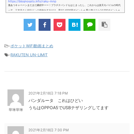
https://blognosato.info/raku-mnp
激あつキャペーンまだまだ継続中ーー！プラチナバンドもはじまったし、これからは楽天モバイルの時代
っす。三木谷さん紹介リンク経由をするだけ。最大1,4000円ポイント→ 乗り換えなら14,000ポイント→
新規で7,000ポイントしかも、複数回線でもOKという好条件。 三木谷さん紹介キャンペーン＼激熱の三木
谷さんキャンペーン／2回線目以降でもOK再契約でもでもOK背水の陣の楽天モバイル。ついに「最後の賭
け」とも思えるポイントばら撒きキャンペーンを発動してきました。■キャンペーン概要三木谷社長の特
別招待ページから楽天モバイ...
-
ポケットWiFi動画まとめ
-
RAKUTEN UN-LIMIT
2021年2月18日 7:18 PM
パンダルータ これはひどい
うちはOPPOA5でUSBテザリングしてます
華琳華琳
2021年2月18日 7:30 PM