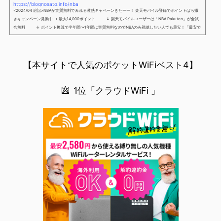
https://blognosato.info/nba
<2024/04 追記>NBAが実質無料でみれる激熱キャペーンきたーー！ 楽天モバイル登録でポイントばら撒
きキャンペーン発動中 → 最大14,000ポイント ↓ 楽天モバイルユーザーは「NBA Rakuten」が全試
合無料 ↓ ポイント換算で半年間〜1年間は実質無料なのでNBAのみ視聴したい人でも最安！「最安で
NBAを見る方法」が「楽天モバイルを契約すること」というもはや意味不明な状況...楽天モバイルでNBAを
無料でみるまで楽天モバイルでNBAを無料で観るまで(楽天モバイル)日本人プレイヤーも躍動する注目のN
BANBAは、世...
【本サイトで人気のポケットWiFiベスト4】
1位「クラウドWiFi 」