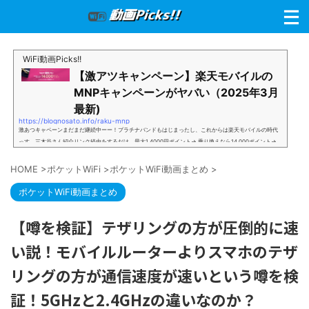
WiFi動画Picks!!
【激アツキャンペーン】楽天モバイルの
MNPキャンペーンがヤバい（2025年3月
最新)
https://blognosato.info/raku-mnp
激あつキャペーンまだまだ継続中ーー！プラチナバンドもはじまったし、これからは楽天モバイルの時代
っす。三木谷さん紹介リンク経由をするだけ。最大1,4000円ポイント→ 乗り換えなら14,000ポイント→
新規で7,000ポイントしかも、複数回線でもOKという好条件。 三木谷さん紹介キャンペーン＼激熱の三木
谷さんキャンペーン／2回線目以降でもOK再契約でもでもOK背水の陣の楽天モバイル。ついに「最後の賭
HOME
>
ポケットWiFi
>
ポケットWiFi動画まとめ
>
け」とも思えるポイントばら撒きキャンペーンを発動してきました。■キャンペーン概要三木谷社長の特
別招待ページから楽天モバイ...
ポケットWiFi動画まとめ
【噂を検証】テザリングの方が圧倒的に速
い説！モバイルルーターよりスマホのテザ
リングの方が通信速度が速いという噂を検
証！5GHzと2.4GHzの違いなのか？