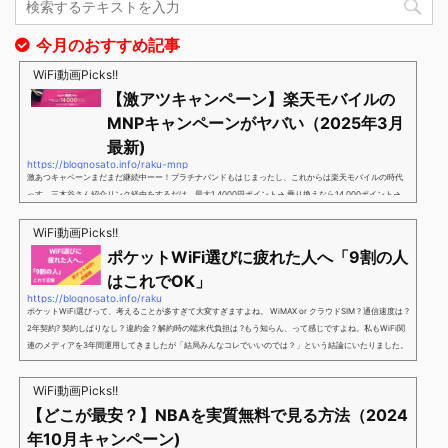
今月のおすすめ記事
WiFi動画Picks!!
【激アツキャンペーン】楽天モバイルの
MNPキャンペーンがヤバい（2025年3月
最新)
https://blognosato.info/raku-mnp
激あつキャペーンまだまだ継続中ーー！プラチナバンドもはじまったし、これからは楽天モバイルの時代
っす。三木谷さん紹介リンク経由をするだけ。最大1,4000円ポイント→ 乗り換えなら14,000ポイント→
新規で7,000ポイントしかも、複数回線でもOKという好条件。 三木谷さん紹介キャンペーン＼激熱の三木
谷さんキャンペーン／2回線目以降でもOK再契約でもでもOK背水の陣の楽天モバイル。ついに「最後の賭
WiFi動画Picks!!
け」とも思えるポイントばら撒きキャンペーンを発動してきました。■キャンペーン概要三木谷社長の特
ポケットWiFi選びに疲れた人へ「9割の人
別招待ページから楽天モバイ...
はこれでOK」
https://blognosato.info/raku
ポケットWiFi選びって、考えることが多すぎて大変すぎますよね。 WiMAX or クラウドSIM ? 通信速度は ?
2年契約? 契約しばりなし ? 違約金 ? 解約時の端末代負担は ?もう知らん、って感じですよね。私もWiFi関
連のメディアを3年間運用してきましたが「結局みんなコレでいいのでは？」という結論にいたりました。
ということで、「ポケットWiFi選びに疲れた」「結局どれがいいのか分からない」と言う人向けに【最終
解】を用意しました。ポケットWiFiのヘビーユーザー視点で「90％の人はこれだけでいいやん」というも
WiFi動画Picks!!
のなので、「多...
【どこが最安？】NBAを実質無料で見る方法（2024
年10月キャンペーン)