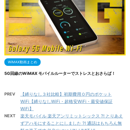
WiMAX動画まとめ
5G回線のWiMAX モバイルルーターでストレスとおさらば！
PREV
【縛りなし３社比較】初期費用０円のポケット
WiFi【縛りなしWiFi・超格安WiFi・最安値保証
WiFi】
NEXT
楽天モバイル 楽天アンリミットシックス ?! とりあえ
ずアハモにすることにしました ?! 通話はもちろん無