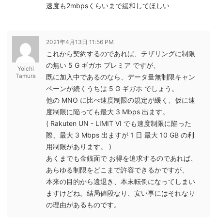
速度も2mbpsくらいまで緩和してほしい
2021年4月13日 11:56 PM
これから契約するのであれば、テザリングに制限
の無い 5 G ギガホ プレミア ですが、
Yoichi
Tamura
既に加入中であるのなら、データ量無制限キャン
ペーンが続くうちは 5 G ギガホ でしょう。
他の MNO に比べ速度制限の規定が緩く、仮に速
度制限に陥っても最大 3 Mbps 出ます。
( Rakuten UN - LIMIT VI でも速度制限に陥った
際、最大 3 Mbps 出ますが 1 日 最大 10 GB の利
用制限があります。 )
あくまでも金銭面で お得を追求するのであれば、
あらゆる制限をどこまで許容できるかですが、
本来の目的から遠退き、本末転倒になってしまい
ますけどね。結局値段なり、安い事にはそれなり
の理由があるものです。