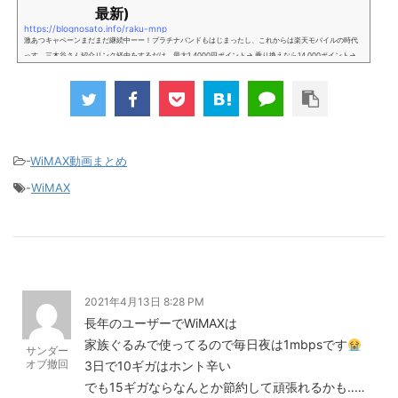
最新)
https://blognosato.info/raku-mnp
激あつキャペーンまだまだ継続中ーー！プラチナバンドもはじまったし、これからは楽天モバイルの時代
っす。三木谷さん紹介リンク経由をするだけ。最大1,4000円ポイント→ 乗り換えなら14,000ポイント→
新規で7,000ポイントしかも、複数回線でもOKという好条件。 三木谷さん紹介キャンペーン＼激熱の三木
谷さんキャンペーン／2回線目以降でもOK再契約でもでもOK背水の陣の楽天モバイル。ついに「最後の賭
け」とも思えるポイントばら撒きキャンペーンを発動してきました。■キャンペーン概要三木谷社長の特
別招待ページから楽天モバイ...
-
WiMAX動画まとめ
-
WiMAX
2021年4月13日 8:28 PM
長年のユーザーでWiMAXは
家族ぐるみで使ってるので毎日夜は1mbpsです
サンダー
オブ撤回
3日で10ギガはホント辛い
でも15ギガならなんとか節約して頑張れるかも‥…