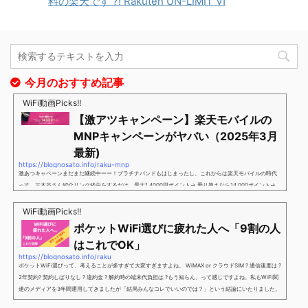
料の楽天です ?! Rakuten UN-LIMIT Ⅵ
今月のおすすめ記事
WiFi動画Picks!!
【激アツキャンペーン】楽天モバイルの
MNPキャンペーンがヤバい（2025年3月
最新)
https://blognosato.info/raku-mnp
激あつキャペーンまだまだ継続中ーー！プラチナバンドもはじまったし、これからは楽天モバイルの時代
っす。三木谷さん紹介リンク経由をするだけ。最大1,4000円ポイント→ 乗り換えなら14,000ポイント→
新規で7,000ポイントしかも、複数回線でもOKという好条件。 三木谷さん紹介キャンペーン＼激熱の三木
谷さんキャンペーン／2回線目以降でもOK再契約でもでもOK背水の陣の楽天モバイル。ついに「最後の賭
WiFi動画Picks!!
け」とも思えるポイントばら撒きキャンペーンを発動してきました。■キャンペーン概要三木谷社長の特
ポケットWiFi選びに疲れた人へ「9割の人
別招待ページから楽天モバイ...
はこれでOK」
https://blognosato.info/raku
ポケットWiFi選びって、考えることが多すぎて大変すぎますよね。 WiMAX or クラウドSIM ? 通信速度は ?
2年契約? 契約しばりなし ? 違約金 ? 解約時の端末代負担は ?もう知らん、って感じですよね。私もWiFi関
連のメディアを3年間運用してきましたが「結局みんなコレでいいのでは？」という結論にいたりました。
ということで、「ポケットWiFi選びに疲れた」「結局どれがいいのか分からない」と言う人向けに【最終