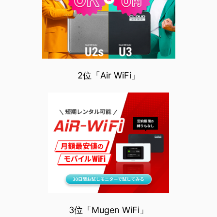
2位「Air WiFi」
3位「Mugen WiFi」