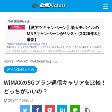
WiFi動画Picks!!
【激アツキャンペーン】楽天モバイルの
MNPキャンペーンがヤバい（2025年3月
最新)
https://blognosato.info/raku-mnp
激あつキャペーンまだまだ継続中ーー！プラチナバンドもはじまったし、これからは楽天モバイルの時代
っす。三木谷さん紹介リンク経由をするだけ。最大1,4000円ポイント→ 乗り換えなら14,000ポイント→
新規で7,000ポイントしかも、複数回線でもOKという好条件。 三木谷さん紹介キャンペーン＼激熱の三木
谷さんキャンペーン／2回線目以降でもOK再契約でもでもOK背水の陣の楽天モバイル。ついに「最後の賭
HOME
>
WiMAX
>
WiMAX動画まとめ
>
け」とも思えるポイントばら撒きキャンペーンを発動してきました。■キャンペーン概要三木谷社長の特
別招待ページから楽天モバイ...
WiMAX動画まとめ
WiMAXの5Gプラン通信キャリアを比較！
どっちがいいの？
2021年4月26日