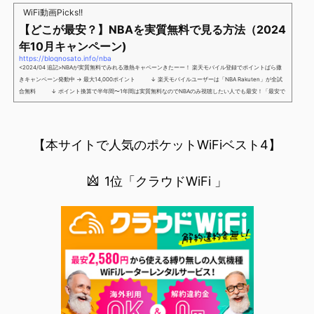
解】を用意しました。ポケットWiFiのヘビーユーザー視点で「90％の人はこれだけでいいやん」というも
WiFi動画Picks!!
のなので、「多...
【どこが最安？】NBAを実質無料で見る方法（2024
年10月キャンペーン)
https://blognosato.info/nba
<2024/04 追記>NBAが実質無料でみれる激熱キャペーンきたーー！ 楽天モバイル登録でポイントばら撒
きキャンペーン発動中 → 最大14,000ポイント ↓ 楽天モバイルユーザーは「NBA Rakuten」が全試
合無料 ↓ ポイント換算で半年間〜1年間は実質無料なのでNBAのみ視聴したい人でも最安！「最安で
NBAを見る方法」が「楽天モバイルを契約すること」というもはや意味不明な状況...楽天モバイルでNBAを
無料でみるまで楽天モバイルでNBAを無料で観るまで(楽天モバイル)日本人プレイヤーも躍動する注目のN
BANBAは、世...
【本サイトで人気のポケットWiFiベスト4】
1位「クラウドWiFi 」