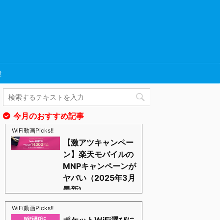
せ
今月のおすすめ記事
WiFi動画Picks!!
【激アツキャンペー
ン】楽天モバイルの
MNPキャンペーンが
ヤバい（2025年3月
最新)
https://blognosato.info/raku-mnp
激あつキャペーンまだまだ継続中ーー！プラチナバン
WiFi動画Picks!!
ドもはじまったし、これからは楽天モバイルの時代っ