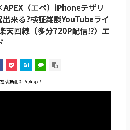
APEX（エペ）iPhoneテザリ
出来る?検証雑談YouTubeライ
は楽天回線（多分720P配信⁉）エ
ド
稿動画をPickup！