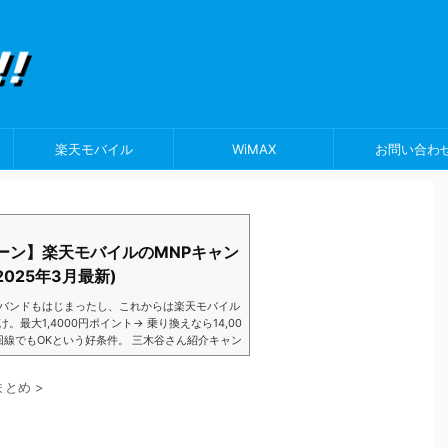
楽天モバイル
WiMAX
お問い合わ
ーン】楽天モバイルのMNPキャン
025年3月最新)
バンドもはじまったし、これからは楽天モバイル
大1,4000円ポイント→ 乗り換えなら14,00
数回線でもOKという好条件。 三木谷さん紹介キャン
以降でもOK再契約でもでもOK背水の陣の楽天
ントばら撒きキャンペーンを発動してきました。
まとめ
>
ら楽天モバイ...