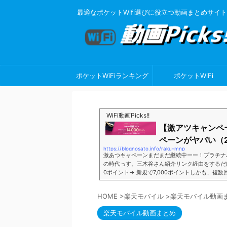
最適なポケットWifi選びに役立つ動画まとめサイト
ポケットWiFiランキング
ポケットWiFi
WiFi動画Picks!!
【激アツキャンペ
ペーンがヤバい（2
https://blognosato.info/raku-mnp
激あつキャペーンまだまだ継続中ーー！プラチナ
の時代っす。三木谷さん紹介リンク経由をするだけ。最
0ポイント→ 新規で7,000ポイントしかも、複
ペーン＼激熱の三木谷さんキャンペーン／2回線目
モバイル。ついに「最後の賭け」とも思えるポイ
HOME
>
楽天モバイル
>
楽天モバイル動画
■キャンペーン概要三木谷社長の特別招待ページか
楽天モバイル動画まとめ