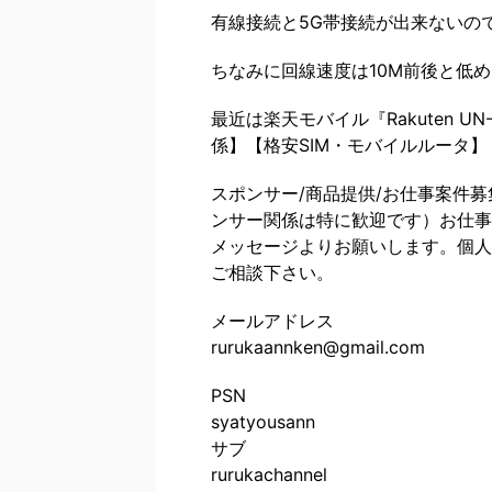
有線接続と5G帯接続が出来ないの
ちなみに回線速度は10M前後と低
最近は楽天モバイル『Rakuten U
係】【格安SIM・モバイルルータ
スポンサー/商品提供/お仕事案件
ンサー関係は特に歓迎です）お仕事・
メッセージよりお願いします。個人
ご相談下さい。
メールアドレス
rurukaannken@gmail.com
PSN
syatyousann
サブ
rurukachannel