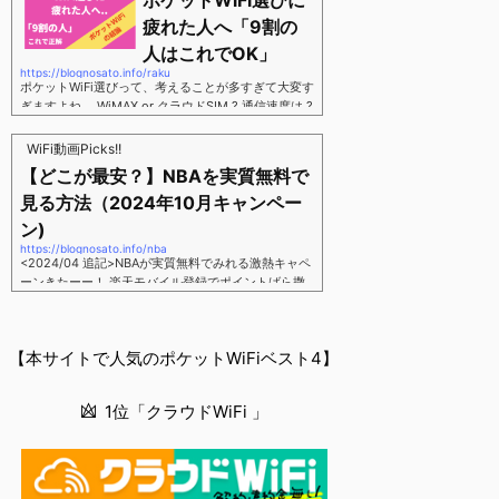
ポケットWiFi選びに
す。三木谷さん紹介リンク経由をするだけ。最大1,40
00円ポイント→ 乗り換えなら14,000ポイント→ 新
疲れた人へ「9割の
規で7,000ポイントしかも、複数回線でもOKという好
人はこれでOK」
条件。 三木谷さん紹介キャンペーン＼激熱の三木谷
https://blognosato.info/raku
さんキャンペーン／2回線目以降でもOK再契約でもで
ポケットWiFi選びって、考えることが多すぎて大変す
もOK背水の陣の楽天モバイル。ついに「最後の賭
ぎますよね。 WiMAX or クラウドSIM ? 通信速度は ?
け」とも思えるポイントばら撒きキャンペーンを発動
2年契約? 契約しばりなし ? 違約金 ? 解約時の端末代
してきました。■キャンペーン概要三木谷社長の特別
負担は ?もう知らん、って感じですよね。私もWiFi関
WiFi動画Picks!!
招待ページから楽天モバイ...
連のメディアを3年間運用してきましたが「結局みん
【どこが最安？】NBAを実質無料で
なコレでいいのでは？」という結論にいたりました。
見る方法（2024年10月キャンペー
ということで、「ポケットWiFi選びに疲れた」「結局
どれがいいのか分からない」と言う人向けに【最終
ン)
解】を用意しました。ポケットWiFiのヘビーユーザー
https://blognosato.info/nba
視点で「90％の人はこれだけでいいやん」というも
<2024/04 追記>NBAが実質無料でみれる激熱キャペ
のなので、「多...
ーンきたーー！ 楽天モバイル登録でポイントばら撒
きキャンペーン発動中 → 最大14,000ポイント
↓ 楽天モバイルユーザーは「NBA Rakuten」が全試
合無料 ↓ ポイント換算で半年間〜1年間は実質
【本サイトで人気のポケットWiFiベスト4】
無料なのでNBAのみ視聴したい人でも最安！「最安で
NBAを見る方法」が「楽天モバイルを契約すること」
というもはや意味不明な状況...楽天モバイルでNBAを
1位「クラウドWiFi 」
無料でみるまで楽天モバイルでNBAを無料で観るまで
(楽天モバイル)日本人プレイヤーも躍動する注目のN
BANBAは、世...