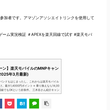
参加者です。アマゾンアソシエイトリンクを使用して
ーム実況検証 ＃APEXを楽天回線で試す #楽天モバ
ーン】楽天モバイルのMNPキャン
025年3月最新)
バンドもはじまったし、これからは楽天モバイル
大1,4000円ポイント→ 乗り換えなら14,00
数回線でもOKという好条件。 三木谷さん紹介キャン
以降でもOK再契約でもでもOK背水の陣の楽天
ントばら撒きキャンペーンを発動してきました。
ら楽天モバイ...