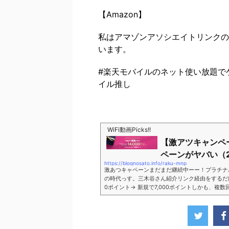
【Amazon】
私はアマゾンアソシエイトリンクの
います。
#楽天モバイルのネット使い放題でゲ
イル推し
WiFi動画Picks!!
【激アツキャンペ
ペーンがヤバい（2
https://blognosato.info/raku-mnp
激あつキャペーンまだまだ継続中ーー！プラチナ
の時代っす。三木谷さん紹介リンク経由をするだけ。最
0ポイント→ 新規で7,000ポイントしかも、複
ペーン＼激熱の三木谷さんキャンペーン／2回線目
モバイル。ついに「最後の賭け」とも思えるポイ
■キャンペーン概要三木谷社長の特別招待ページか