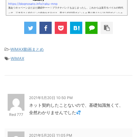
https://blognosato.info/raku-mnp
激あつキャペーンまだまだ継続中ーー！プラチナバンドもはじまったし、これからは楽天モバイルの時代
っす。三木谷さん紹介リンク経由をするだけ。最大1,4000円ポイント→ 乗り換えなら14,000ポイント→
新規で7,000ポイントしかも、複数回線でもOKという好条件。 三木谷さん紹介キャンペーン＼激熱の三木
谷さんキャンペーン／2回線目以降でもOK再契約でもでもOK背水の陣の楽天モバイル。ついに「最後の賭
け」とも思えるポイントばら撒きキャンペーンを発動してきました。■キャンペーン概要三木谷社長の特
別招待ページから楽天モバイ...
-
WiMAX動画まとめ
-
WiMAX
2021年5月20日 10:50 PM
ネット契約したことないので、基礎知識無くて、
全然わかりませんでした
Red 777
2021年5月20日 11:05 PM