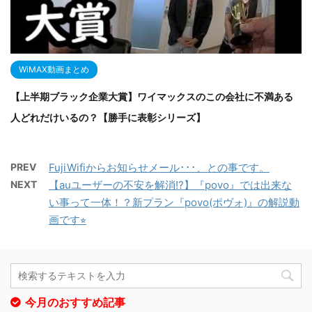
WiMAX動画まとめ
【上半期ブラック企業大賞】ワイマックスのこの会社に不満ある
人どれだけいるの？【勝手に表彰シリーズ】
PREV
FujiWifiからお知らせメール･･･、との事です。
NEXT
【auユーザーの不安を解消!?】『povo』では出来な
い事って一体！？新プラン『povo(ポヴォ)』の解説動
画です⭐︎
今月のおすすめ記事