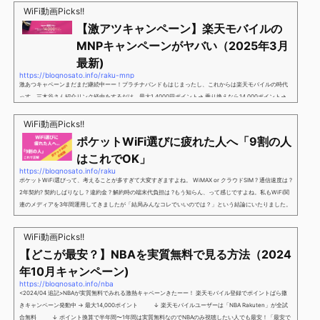
WiFi動画Picks!!
【激アツキャンペーン】楽天モバイルの
MNPキャンペーンがヤバい（2025年3月
最新)
https://blognosato.info/raku-mnp
激あつキャペーンまだまだ継続中ーー！プラチナバンドもはじまったし、これからは楽天モバイルの時代
っす。三木谷さん紹介リンク経由をするだけ。最大1,4000円ポイント→ 乗り換えなら14,000ポイント→
新規で7,000ポイントしかも、複数回線でもOKという好条件。 三木谷さん紹介キャンペーン＼激熱の三木
谷さんキャンペーン／2回線目以降でもOK再契約でもでもOK背水の陣の楽天モバイル。ついに「最後の賭
WiFi動画Picks!!
け」とも思えるポイントばら撒きキャンペーンを発動してきました。■キャンペーン概要三木谷社長の特
ポケットWiFi選びに疲れた人へ「9割の人
別招待ページから楽天モバイ...
はこれでOK」
https://blognosato.info/raku
ポケットWiFi選びって、考えることが多すぎて大変すぎますよね。 WiMAX or クラウドSIM ? 通信速度は ?
2年契約? 契約しばりなし ? 違約金 ? 解約時の端末代負担は ?もう知らん、って感じですよね。私もWiFi関
連のメディアを3年間運用してきましたが「結局みんなコレでいいのでは？」という結論にいたりました。
ということで、「ポケットWiFi選びに疲れた」「結局どれがいいのか分からない」と言う人向けに【最終
解】を用意しました。ポケットWiFiのヘビーユーザー視点で「90％の人はこれだけでいいやん」というも
WiFi動画Picks!!
のなので、「多...
【どこが最安？】NBAを実質無料で見る方法（2024
年10月キャンペーン)
https://blognosato.info/nba
<2024/04 追記>NBAが実質無料でみれる激熱キャペーンきたーー！ 楽天モバイル登録でポイントばら撒
きキャンペーン発動中 → 最大14,000ポイント ↓ 楽天モバイルユーザーは「NBA Rakuten」が全試
合無料 ↓ ポイント換算で半年間〜1年間は実質無料なのでNBAのみ視聴したい人でも最安！「最安で