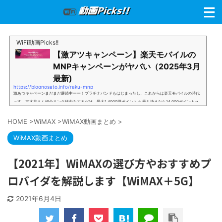
WiFi動画Picks!!
【激アツキャンペーン】楽天モバイルの
MNPキャンペーンがヤバい（2025年3月
最新)
https://blognosato.info/raku-mnp
激あつキャペーンまだまだ継続中ーー！プラチナバンドもはじまったし、これからは楽天モバイルの時代
っす。三木谷さん紹介リンク経由をするだけ。最大1,4000円ポイント→ 乗り換えなら14,000ポイント→
新規で7,000ポイントしかも、複数回線でもOKという好条件。 三木谷さん紹介キャンペーン＼激熱の三木
谷さんキャンペーン／2回線目以降でもOK再契約でもでもOK背水の陣の楽天モバイル。ついに「最後の賭
HOME
>
WiMAX
>
WiMAX動画まとめ
>
け」とも思えるポイントばら撒きキャンペーンを発動してきました。■キャンペーン概要三木谷社長の特
別招待ページから楽天モバイ...
WiMAX動画まとめ
【2021年】WiMAXの選び方やおすすめプ
ロバイダを解説します【WiMAX＋5G】
2021年6月4日