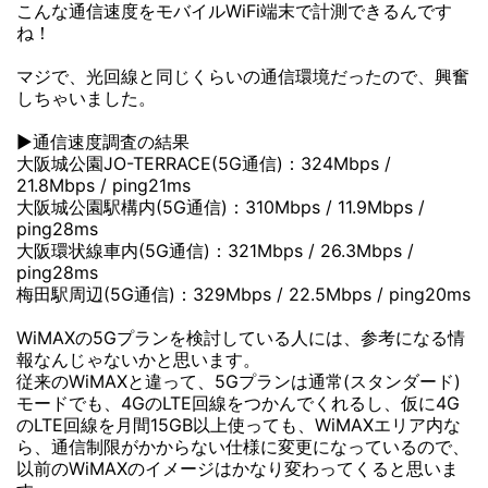
こんな通信速度をモバイルWiFi端末で計測できるんです
ね！
マジで、光回線と同じくらいの通信環境だったので、興奮
しちゃいました。
▶通信速度調査の結果
大阪城公園JO-TERRACE(5G通信)：324Mbps /
21.8Mbps / ping21ms
大阪城公園駅構内(5G通信)：310Mbps / 11.9Mbps /
ping28ms
大阪環状線車内(5G通信)：321Mbps / 26.3Mbps /
ping28ms
梅田駅周辺(5G通信)：329Mbps / 22.5Mbps / ping20ms
WiMAXの5Gプランを検討している人には、参考になる情
報なんじゃないかと思います。
従来のWiMAXと違って、5Gプランは通常(スタンダード)
モードでも、4GのLTE回線をつかんでくれるし、仮に4G
のLTE回線を月間15GB以上使っても、WiMAXエリア内な
ら、通信制限がかからない仕様に変更になっているので、
以前のWiMAXのイメージはかなり変わってくると思いま