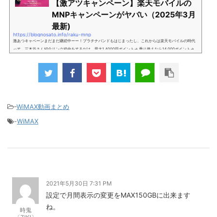
【激アツキャンペーン】楽天モバイルの
MNPキャンペーンがヤバい（2025年3月
最新)
https://blognosato.info/raku-mnp
激あつキャペーンまだまだ継続中ーー！プラチナバンドもはじまったし、これからは楽天モバイルの時代
っす。三木谷さん紹介リンク経由をするだけ。最大1,4000円ポイント→ 乗り換えなら14,000ポイント→
新規で7,000ポイントしかも、複数回線でもOKという好条件。 三木谷さん紹介キャンペーン＼激熱の三木
谷さんキャンペーン／2回線目以降でもOK再契約でもでもOK背水の陣の楽天モバイル。ついに「最後の賭
け」とも思えるポイントばら撒きキャンペーンを発動してきました。■キャンペーン概要三木谷社長の特
別招待ページから楽天モバイ...
-
WiMAX動画まとめ
-
WiMAX
2021年5月30日 7:31 PM
設定で月間表示の変更をMAX150GBに出来ます
ね。
時鬼