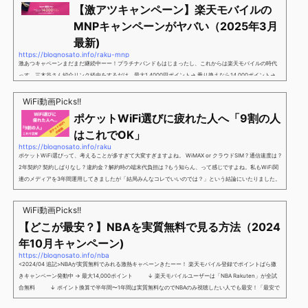
【激アツキャンペーン】楽天モバイルの
MNPキャンペーンがヤバい（2025年3月
最新)
https://blognosato.info/raku-mnp
激あつキャペーンまだまだ継続中ーー！プラチナバンドもはじまったし、これからは楽天モバイルの時代
っす。三木谷さん紹介リンク経由をするだけ。最大1,4000円ポイント→ 乗り換えなら14,000ポイント→
新規で7,000ポイントしかも、複数回線でもOKという好条件。 三木谷さん紹介キャンペーン＼激熱の三木
谷さんキャンペーン／2回線目以降でもOK再契約でもでもOK背水の陣の楽天モバイル。ついに「最後の賭
WiFi動画Picks!!
け」とも思えるポイントばら撒きキャンペーンを発動してきました。■キャンペーン概要三木谷社長の特
ポケットWiFi選びに疲れた人へ「9割の人
別招待ページから楽天モバイ...
はこれでOK」
https://blognosato.info/raku
ポケットWiFi選びって、考えることが多すぎて大変すぎますよね。 WiMAX or クラウドSIM ? 通信速度は ?
2年契約? 契約しばりなし ? 違約金 ? 解約時の端末代負担は ?もう知らん、って感じですよね。私もWiFi関
連のメディアを3年間運用してきましたが「結局みんなコレでいいのでは？」という結論にいたりました。
ということで、「ポケットWiFi選びに疲れた」「結局どれがいいのか分からない」と言う人向けに【最終
解】を用意しました。ポケットWiFiのヘビーユーザー視点で「90％の人はこれだけでいいやん」というも
WiFi動画Picks!!
のなので、「多...
【どこが最安？】NBAを実質無料で見る方法（2024
年10月キャンペーン)
https://blognosato.info/nba
<2024/04 追記>NBAが実質無料でみれる激熱キャペーンきたーー！ 楽天モバイル登録でポイントばら撒
きキャンペーン発動中 → 最大14,000ポイント ↓ 楽天モバイルユーザーは「NBA Rakuten」が全試
合無料 ↓ ポイント換算で半年間〜1年間は実質無料なのでNBAのみ視聴したい人でも最安！「最安で
NBAを見る方法」が「楽天モバイルを契約すること」というもはや意味不明な状況...楽天モバイルでNBAを