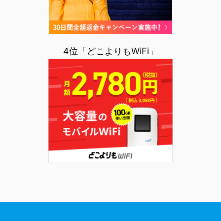
4位「どこよりもWiFi」