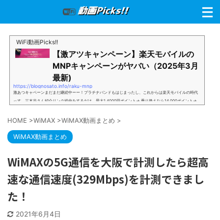
WiFi動画Picks!!
【激アツキャンペーン】楽天モバイルの
MNPキャンペーンがヤバい（2025年3月
最新)
https://blognosato.info/raku-mnp
激あつキャペーンまだまだ継続中ーー！プラチナバンドもはじまったし、これからは楽天モバイルの時代
っす。三木谷さん紹介リンク経由をするだけ。最大1,4000円ポイント→ 乗り換えなら14,000ポイント→
新規で7,000ポイントしかも、複数回線でもOKという好条件。 三木谷さん紹介キャンペーン＼激熱の三木
谷さんキャンペーン／2回線目以降でもOK再契約でもでもOK背水の陣の楽天モバイル。ついに「最後の賭
HOME
>
WiMAX
>
WiMAX動画まとめ
>
け」とも思えるポイントばら撒きキャンペーンを発動してきました。■キャンペーン概要三木谷社長の特
別招待ページから楽天モバイ...
WiMAX動画まとめ
WiMAXの5G通信を大阪で計測したら超高
速な通信速度(329Mbps)を計測できまし
た！
2021年6月4日