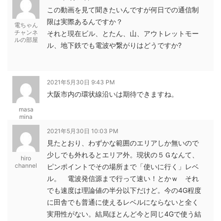
この動画を見て聞きたいんですが何日での通信制
限は実際あるんですか？
電ちゃん
チャンネ
それと現在ビル、とたん、山、アウトレットモー
ルの部屋
ル、地下鉄でも電波や繋がりはどうですか?
2021年5月30日 9:43 PM
大阪市内の環状線沿いは期待できますね。
masa
mina
2021年5月30日 10:03 PM
見たとおり、わずかな範囲のエリアしか無いので
少しでも外れるとエリア外。現状の５Ｇなんて、
hiro
channel
ピンポイントでその場所まで「使いに行く」レベ
ル。 電波発信源まで行って速い！とかｗ それ
でも速度は理論値の半分以下だけど。今の4G程度
に田舎でも普通に使えるレベルにならないと全く
実用性がない。結局ほとんど今と同じ4Gで使う結