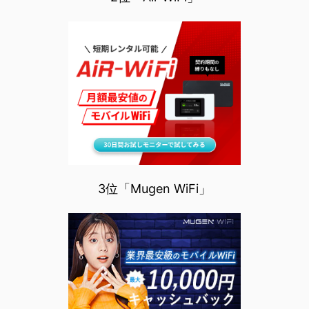
3位「Mugen WiFi」