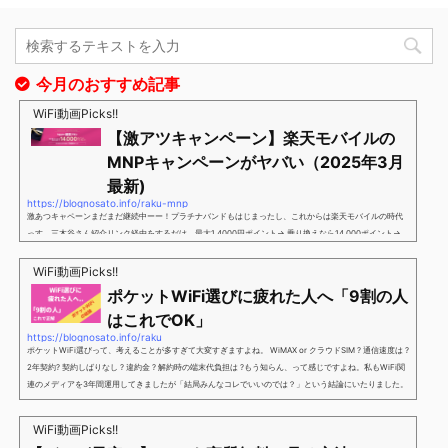
今月のおすすめ記事
WiFi動画Picks!!
【激アツキャンペーン】楽天モバイルの
MNPキャンペーンがヤバい（2025年3月
最新)
https://blognosato.info/raku-mnp
激あつキャペーンまだまだ継続中ーー！プラチナバンドもはじまったし、これからは楽天モバイルの時代
っす。三木谷さん紹介リンク経由をするだけ。最大1,4000円ポイント→ 乗り換えなら14,000ポイント→
新規で7,000ポイントしかも、複数回線でもOKという好条件。 三木谷さん紹介キャンペーン＼激熱の三木
谷さんキャンペーン／2回線目以降でもOK再契約でもでもOK背水の陣の楽天モバイル。ついに「最後の賭
WiFi動画Picks!!
け」とも思えるポイントばら撒きキャンペーンを発動してきました。■キャンペーン概要三木谷社長の特
ポケットWiFi選びに疲れた人へ「9割の人
別招待ページから楽天モバイ...
はこれでOK」
https://blognosato.info/raku
ポケットWiFi選びって、考えることが多すぎて大変すぎますよね。 WiMAX or クラウドSIM ? 通信速度は ?
2年契約? 契約しばりなし ? 違約金 ? 解約時の端末代負担は ?もう知らん、って感じですよね。私もWiFi関
連のメディアを3年間運用してきましたが「結局みんなコレでいいのでは？」という結論にいたりました。
ということで、「ポケットWiFi選びに疲れた」「結局どれがいいのか分からない」と言う人向けに【最終
解】を用意しました。ポケットWiFiのヘビーユーザー視点で「90％の人はこれだけでいいやん」というも
WiFi動画Picks!!
のなので、「多...