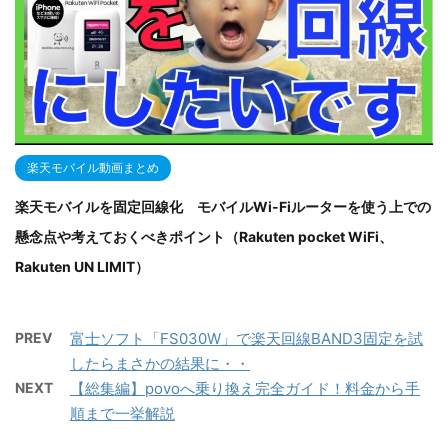
楽天モバイル動画まとめ
楽天モバイルを固定回線化 モバイルWi-Fiルーターを使う上での
懸念点や考えておくべきポイント（Rakuten pocket WiFi、
Rakuten UN LIMIT）
PREV
富士ソフト「FS030W」で楽天回線BAND3固定を試
したらまさかの結果に・・
NEXT
【総集編】povoへ乗り換え完全ガイド！料金から手
順まで一挙解説