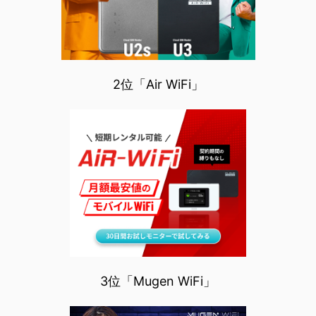
2位「Air WiFi」
3位「Mugen WiFi」