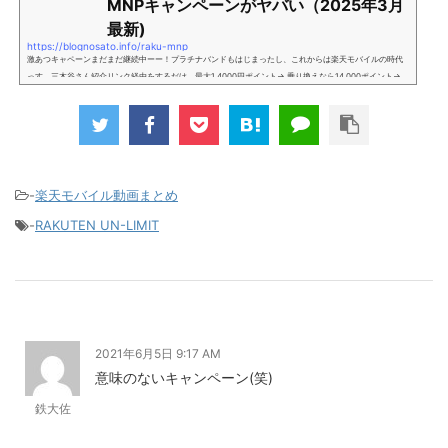
MNPキャンペーンがヤバい（2025年3月
最新)
https://blognosato.info/raku-mnp
激あつキャペーンまだまだ継続中ーー！プラチナバンドもはじまったし、これからは楽天モバイルの時代
っす。三木谷さん紹介リンク経由をするだけ。最大1,4000円ポイント→ 乗り換えなら14,000ポイント→
新規で7,000ポイントしかも、複数回線でもOKという好条件。 三木谷さん紹介キャンペーン＼激熱の三木
谷さんキャンペーン／2回線目以降でもOK再契約でもでもOK背水の陣の楽天モバイル。ついに「最後の賭
け」とも思えるポイントばら撒きキャンペーンを発動してきました。■キャンペーン概要三木谷社長の特
別招待ページから楽天モバイ...
-
楽天モバイル動画まとめ
-
RAKUTEN UN-LIMIT
2021年6月5日 9:17 AM
意味のないキャンペーン(笑)
鉄大佐