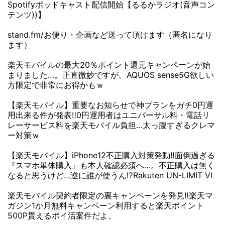
Spotifyポッドキャスト配信開始【るるかラジオ(音声コン
テンツ))】
stand.fm/お便り・企画など送って頂けます（匿名になり
ます）
楽天モバイルの最大20％ポイント還元キャンペーンが始
まりました…。正直微妙ですが。AQUOS sense5G欲しい
方限定で非常にお得かもｗ
【楽天モバイル】重要なお知らせで神プランをガチ0円運
用出来る件が発表‼0円運用者はユニバーサル料・電話リ
レーサービス料を楽天モバイル負担…太っ腹すぎるクレマ
ー対策ｗ
【楽天モバイル】iPhone12不正購入対策発動‼面倒過ぎる
『スマホ単体購入』も本人確認必須へ…。不正購入は無く
なると思うけど…逆に誰が使うん⁉Rakuten UN-LIMIT Ⅵ
楽天モバイル契約者限定の裏キャンペーンを発見‼楽天マ
ガジン1か月無料キャンペーン利用すると楽天ポイント
500P貰えるポイ活案件だよ。