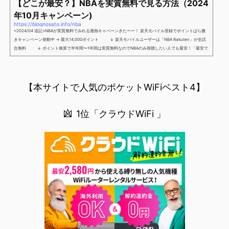
【どこが最安？】NBAを実質無料で見る方法（2024
年10月キャンペーン)
https://blognosato.info/nba
<2024/04 追記>NBAが実質無料でみれる激熱キャペーンきたーー！ 楽天モバイル登録でポイントばら撒
きキャンペーン発動中 → 最大14,000ポイント ↓ 楽天モバイルユーザーは「NBA Rakuten」が全試
合無料 ↓ ポイント換算で半年間〜1年間は実質無料なのでNBAのみ視聴したい人でも最安！「最安で
NBAを見る方法」が「楽天モバイルを契約すること」というもはや意味不明な状況...楽天モバイルでNBAを
無料でみるまで楽天モバイルでNBAを無料で観るまで(楽天モバイル)日本人プレイヤーも躍動する注目のN
BANBAは、世...
【本サイトで人気のポケットWiFiベスト4】
1位「クラウドWiFi 」