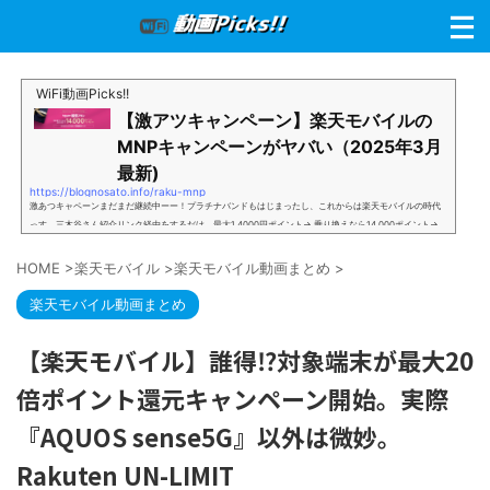
WiFi動画Picks!!
【激アツキャンペーン】楽天モバイルの
MNPキャンペーンがヤバい（2025年3月
最新)
https://blognosato.info/raku-mnp
激あつキャペーンまだまだ継続中ーー！プラチナバンドもはじまったし、これからは楽天モバイルの時代
っす。三木谷さん紹介リンク経由をするだけ。最大1,4000円ポイント→ 乗り換えなら14,000ポイント→
新規で7,000ポイントしかも、複数回線でもOKという好条件。 三木谷さん紹介キャンペーン＼激熱の三木
谷さんキャンペーン／2回線目以降でもOK再契約でもでもOK背水の陣の楽天モバイル。ついに「最後の賭
HOME
>
楽天モバイル
>
楽天モバイル動画まとめ
>
け」とも思えるポイントばら撒きキャンペーンを発動してきました。■キャンペーン概要三木谷社長の特
別招待ページから楽天モバイ...
楽天モバイル動画まとめ
【楽天モバイル】誰得⁉対象端末が最大20
倍ポイント還元キャンペーン開始。実際
『AQUOS sense5G』以外は微妙。
Rakuten UN-LIMIT