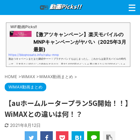
WiFi動画Picks!!
【激アツキャンペーン】楽天モバイルの
MNPキャンペーンがヤバい（2025年3月
最新)
https://blognosato.info/raku-mnp
激あつキャペーンまだまだ継続中ーー！プラチナバンドもはじまったし、これからは楽天モバイルの時代
っす。三木谷さん紹介リンク経由をするだけ。最大1,4000円ポイント→ 乗り換えなら14,000ポイント→
新規で7,000ポイントしかも、複数回線でもOKという好条件。 三木谷さん紹介キャンペーン＼激熱の三木
谷さんキャンペーン／2回線目以降でもOK再契約でもでもOK背水の陣の楽天モバイル。ついに「最後の賭
HOME
>
WiMAX
>
WiMAX動画まとめ
>
け」とも思えるポイントばら撒きキャンペーンを発動してきました。■キャンペーン概要三木谷社長の特
別招待ページから楽天モバイ...
WiMAX動画まとめ
【auホームルータープラン5G開始！！】
WiMAXとの違いは何！？
2021年8月12日