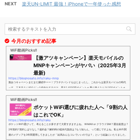
NEXT
楽天UN-LIMIT 最強！iPhoneで一年使った感想
今月のおすすめ記事
WiFi動画Picks!!
【激アツキャンペーン】楽天モバイルの
MNPキャンペーンがヤバい（2025年3月
最新)
https://blognosato.info/raku-mnp
激あつキャペーンまだまだ継続中ーー！プラチナバンドもはじまったし、これからは楽天モバイルの時代
っす。三木谷さん紹介リンク経由をするだけ。最大1,4000円ポイント→ 乗り換えなら14,000ポイント→
新規で7,000ポイントしかも、複数回線でもOKという好条件。 三木谷さん紹介キャンペーン＼激熱の三木
谷さんキャンペーン／2回線目以降でもOK再契約でもでもOK背水の陣の楽天モバイル。ついに「最後の賭
WiFi動画Picks!!
け」とも思えるポイントばら撒きキャンペーンを発動してきました。■キャンペーン概要三木谷社長の特
ポケットWiFi選びに疲れた人へ「9割の人
別招待ページから楽天モバイ...
はこれでOK」
https://blognosato.info/raku
ポケットWiFi選びって、考えることが多すぎて大変すぎますよね。 WiMAX or クラウドSIM ? 通信速度は ?
2年契約? 契約しばりなし ? 違約金 ? 解約時の端末代負担は ?もう知らん、って感じですよね。私もWiFi関
連のメディアを3年間運用してきましたが「結局みんなコレでいいのでは？」という結論にいたりました。
ということで、「ポケットWiFi選びに疲れた」「結局どれがいいのか分からない」と言う人向けに【最終