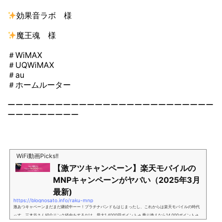
効果音ラボ 様
魔王魂 様
＃WiMAX
＃UQWiMAX
＃au
＃ホームルーター
ーーーーーーーーーーーーーーーーーーーーーーーーーー
ーーーーーーーーー
WiFi動画Picks!!
【激アツキャンペーン】楽天モバイルの
MNPキャンペーンがヤバい（2025年3月
最新)
https://blognosato.info/raku-mnp
激あつキャペーンまだまだ継続中ーー！プラチナバンドもはじまったし、これからは楽天モバイルの時代
っす。三木谷さん紹介リンク経由をするだけ。最大1,4000円ポイント→ 乗り換えなら14,000ポイント→