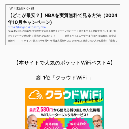
解】を用意しました。ポケットWiFiのヘビーユーザー視点で「90％の人はこれだけでいいやん」というも
WiFi動画Picks!!
のなので、「多...
【どこが最安？】NBAを実質無料で見る方法（2024
年10月キャンペーン)
https://blognosato.info/nba
<2024/04 追記>NBAが実質無料でみれる激熱キャペーンきたーー！ 楽天モバイル登録でポイントばら撒
きキャンペーン発動中 → 最大14,000ポイント ↓ 楽天モバイルユーザーは「NBA Rakuten」が全試
合無料 ↓ ポイント換算で半年間〜1年間は実質無料なのでNBAのみ視聴したい人でも最安！「最安で
NBAを見る方法」が「楽天モバイルを契約すること」というもはや意味不明な状況...楽天モバイルでNBAを
無料でみるまで楽天モバイルでNBAを無料で観るまで(楽天モバイル)日本人プレイヤーも躍動する注目のN
BANBAは、世...
【本サイトで人気のポケットWiFiベスト4】
1位「クラウドWiFi 」