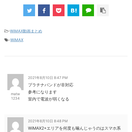
新規で7,000ポイントしかも、複数回線でもOKという好条件。 三木谷さん紹介キャンペーン＼激熱の三木
谷さんキャンペーン／2回線目以降でもOK再契約でもでもOK背水の陣の楽天モバイル。ついに「最後の賭
け」とも思えるポイントばら撒きキャンペーンを発動してきました。■キャンペーン概要三木谷社長の特
別招待ページから楽天モバイ...
-
WiMAX動画まとめ
-
WiMAX
2021年8月10日 8:47 PM
プラチナバンドが非対応
参考になります
matw
1234
室内で電波が弱くなる
2021年8月10日 8:48 PM
WiMAX2+エリアを何度も噛んじゃうのはスマホ系