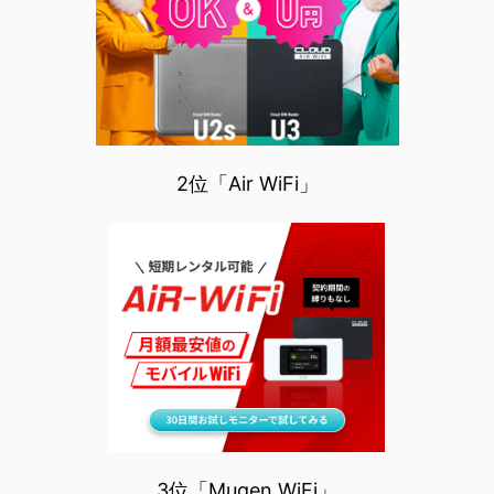
2位「Air WiFi」
3位「Mugen WiFi」