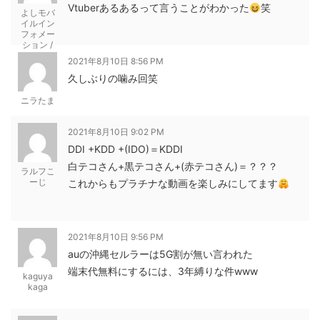
Vtuberあるあるって言うことがわかった
笑
よしモバ
イルイン
フォメー
ション /
YOSHI
2021年8月10日 8:56 PM
mobile
informati
久しぶりの噛み回笑
on
ニラたま
2021年8月10日 9:02 PM
DDI +KDD +(IDO)＝KDDI
白テコさん+黒テコさん+(赤テコさん)＝？？？
ラルフこ
ーじ
これからもプラチナな動画を楽しみにしてます
2021年8月10日 9:56 PM
auの沖縄セルラーは5G割が無い言われた
端末代無料にするには、3年縛りな件www
kaguya
kaga