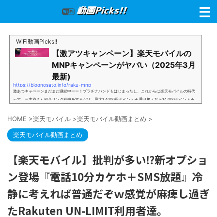
WiFi動画Picks!!
【激アツキャンペーン】楽天モバイルの
MNPキャンペーンがヤバい（2025年3月
最新)
https://blognosato.info/raku-mnp
激あつキャペーンまだまだ継続中ーー！プラチナバンドもはじまったし、これからは楽天モバイルの時代
っす。三木谷さん紹介リンク経由をするだけ。最大1,4000円ポイント→ 乗り換えなら14,000ポイント→
新規で7,000ポイントしかも、複数回線でもOKという好条件。 三木谷さん紹介キャンペーン＼激熱の三木
谷さんキャンペーン／2回線目以降でもOK再契約でもでもOK背水の陣の楽天モバイル。ついに「最後の賭
HOME
>
楽天モバイル
>
楽天モバイル動画まとめ
>
け」とも思えるポイントばら撒きキャンペーンを発動してきました。■キャンペーン概要三木谷社長の特
別招待ページから楽天モバイ...
楽天モバイル動画まとめ
【楽天モバイル】批判が多い⁉新オプショ
ン登場『電話10分カケホ＋SMS放題』冷
静に考えれば普通だぞｗ感覚が麻痺し過ぎ
たRakuten UN-LIMIT利用者達。