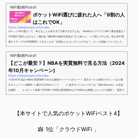
新規で7,000ポイントしかも、複数回線でもOKという好条件。 三木谷さん紹介キャンペーン＼激熱の三木
谷さんキャンペーン／2回線目以降でもOK再契約でもでもOK背水の陣の楽天モバイル。ついに「最後の賭
WiFi動画Picks!!
け」とも思えるポイントばら撒きキャンペーンを発動してきました。■キャンペーン概要三木谷社長の特
ポケットWiFi選びに疲れた人へ「9割の人
別招待ページから楽天モバイ...
はこれでOK」
https://blognosato.info/raku
ポケットWiFi選びって、考えることが多すぎて大変すぎますよね。 WiMAX or クラウドSIM ? 通信速度は ?
2年契約? 契約しばりなし ? 違約金 ? 解約時の端末代負担は ?もう知らん、って感じですよね。私もWiFi関
連のメディアを3年間運用してきましたが「結局みんなコレでいいのでは？」という結論にいたりました。
ということで、「ポケットWiFi選びに疲れた」「結局どれがいいのか分からない」と言う人向けに【最終
解】を用意しました。ポケットWiFiのヘビーユーザー視点で「90％の人はこれだけでいいやん」というも
WiFi動画Picks!!
のなので、「多...
【どこが最安？】NBAを実質無料で見る方法（2024
年10月キャンペーン)
https://blognosato.info/nba
<2024/04 追記>NBAが実質無料でみれる激熱キャペーンきたーー！ 楽天モバイル登録でポイントばら撒
きキャンペーン発動中 → 最大14,000ポイント ↓ 楽天モバイルユーザーは「NBA Rakuten」が全試
合無料 ↓ ポイント換算で半年間〜1年間は実質無料なのでNBAのみ視聴したい人でも最安！「最安で
NBAを見る方法」が「楽天モバイルを契約すること」というもはや意味不明な状況...楽天モバイルでNBAを
無料でみるまで楽天モバイルでNBAを無料で観るまで(楽天モバイル)日本人プレイヤーも躍動する注目のN
BANBAは、世...
【本サイトで人気のポケットWiFiベスト4】
1位「クラウドWiFi 」