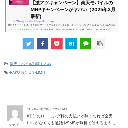
【激アツキャンペーン】楽天モバイルの
MNPキャンペーンがヤバい（2025年3月
最新)
https://blognosato.info/raku-mnp
激あつキャペーンまだまだ継続中ーー！プラチナバンドもはじまったし、これからは楽天モバイルの時代
っす。三木谷さん紹介リンク経由をするだけ。最大1,4000円ポイント→ 乗り換えなら14,000ポイント→
新規で7,000ポイントしかも、複数回線でもOKという好条件。 三木谷さん紹介キャンペーン＼激熱の三木
谷さんキャンペーン／2回線目以降でもOK再契約でもでもOK背水の陣の楽天モバイル。ついに「最後の賭
け」とも思えるポイントばら撒きキャンペーンを発動してきました。■キャンペーン概要三木谷社長の特
別招待ページから楽天モバイ...
-
楽天モバイル動画まとめ
-
RAKUTEN UN-LIMIT
2021年8月28日 12:57 AM
KDDIのローミング料の支払いが無くなれば楽天
Linkがなくても通話やSMSが無料で使えるように
タケダ・