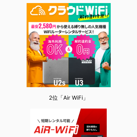
2位「Air WiFi」