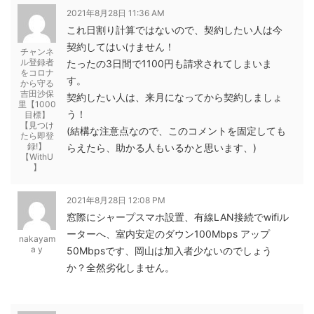
2021年8月28日 11:36 AM
これ日割り計算ではないので、契約したい人は今
契約してはいけません！
チャンネ
ル登録者
たったの3日間で1100円も請求されてしまいま
をコロナ
す。
から守る
吉田沙保
契約したい人は、来月になってから契約しましょ
里【1000
う！
目標】
【見つけ
(結構な注意点なので、このコメントを固定しても
たら即登
録!】
らえたら、助かる人もいるかと思います、)
【WithU
】
2021年8月28日 12:08 PM
窓際にシャープスマホ設置、有線LAN接続でwifiル
ーターへ、室内安定のダウン100Mbps アップ
nakayam
a y
50Mbpsです、岡山は加入者少ないのでしょう
か？全然劣化しません。