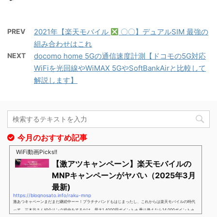
PREV
2021年【楽天モバイル
〇〇】デュアルSIM 最強の
組み合わせはこれ
NEXT
docomo home 5Gの通信速度計測【ドコモの5G対応
WiFiを光回線やWiMAX 5GやSoftBankAirと比較して
解説します】
今月のおすすめ記事
WiFi動画Picks!!
【激アツキャンペーン】楽天モバイルの
MNPキャンペーンがヤバい（2025年3月
最新)
https://blognosato.info/raku-mnp
激あつキャペーンまだまだ継続中ーー！プラチナバンドもはじまったし、これからは楽天モバイルの時代
っす。三木谷さん紹介リンク経由をするだけ。最大1,4000円ポイント→ 乗り換えなら14,000ポイント→