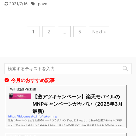
2021/7/16
povo
1
2
…
5
Next »
今月のおすすめ記事
WiFi動画Picks!!
【激アツキャンペーン】楽天モバイルの
MNPキャンペーンがヤバい（2025年3月
最新)
https://blognosato.info/raku-mnp
激あつキャペーンまだまだ継続中ーー！プラチナバンドもはじまったし、これからは楽天モバイルの時代
っす。三木谷さん紹介リンク経由をするだけ。最大1,4000円ポイント→ 乗り換えなら14,000ポイント→
新規で7,000ポイントしかも、複数回線でもOKという好条件。 三木谷さん紹介キャンペーン＼激熱の三木
谷さんキャンペーン／2回線目以降でもOK再契約でもでもOK背水の陣の楽天モバイル。ついに「最後の賭