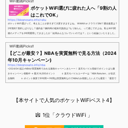
WiFi動画Picks!!
け」とも思えるポイントばら撒きキャンペーンを発動してきました。■キャンペーン概要三木谷社長の特
ポケットWiFi選びに疲れた人へ「9割の人
別招待ページから楽天モバイ...
はこれでOK」
https://blognosato.info/raku
ポケットWiFi選びって、考えることが多すぎて大変すぎますよね。 WiMAX or クラウドSIM ? 通信速度は ?
2年契約? 契約しばりなし ? 違約金 ? 解約時の端末代負担は ?もう知らん、って感じですよね。私もWiFi関
連のメディアを3年間運用してきましたが「結局みんなコレでいいのでは？」という結論にいたりました。
ということで、「ポケットWiFi選びに疲れた」「結局どれがいいのか分からない」と言う人向けに【最終
解】を用意しました。ポケットWiFiのヘビーユーザー視点で「90％の人はこれだけでいいやん」というも
WiFi動画Picks!!
のなので、「多...
【どこが最安？】NBAを実質無料で見る方法（2024
年10月キャンペーン)
https://blognosato.info/nba
<2024/04 追記>NBAが実質無料でみれる激熱キャペーンきたーー！ 楽天モバイル登録でポイントばら撒
きキャンペーン発動中 → 最大14,000ポイント ↓ 楽天モバイルユーザーは「NBA Rakuten」が全試
合無料 ↓ ポイント換算で半年間〜1年間は実質無料なのでNBAのみ視聴したい人でも最安！「最安で
NBAを見る方法」が「楽天モバイルを契約すること」というもはや意味不明な状況...楽天モバイルでNBAを
無料でみるまで楽天モバイルでNBAを無料で観るまで(楽天モバイル)日本人プレイヤーも躍動する注目のN
BANBAは、世...
【本サイトで人気のポケットWiFiベスト4】
1位「クラウドWiFi 」