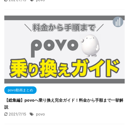
povo動画まとめ
【総集編】povoへ乗り換え完全ガイド！料金から手順まで一挙解
説
2021/7/15
povo