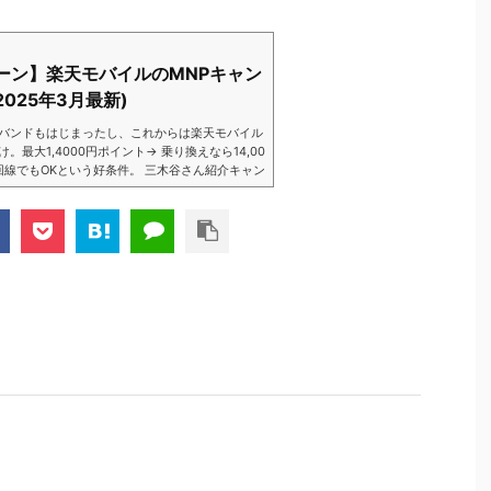
ーン】楽天モバイルのMNPキャン
025年3月最新)
バンドもはじまったし、これからは楽天モバイル
大1,4000円ポイント→ 乗り換えなら14,00
数回線でもOKという好条件。 三木谷さん紹介キャン
以降でもOK再契約でもでもOK背水の陣の楽天
ントばら撒きキャンペーンを発動してきました。
ら楽天モバイ...