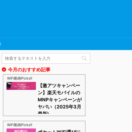
せ
今月のおすすめ記事
WiFi動画Picks!!
【激アツキャンペー
ン】楽天モバイルの
MNPキャンペーンが
ヤバい（2025年3月
最新)
https://blognosato.info/raku-mnp
激あつキャペーンまだまだ継続中ーー！プラチナバン
WiFi動画Picks!!
ドもはじまったし、これからは楽天モバイルの時代っ