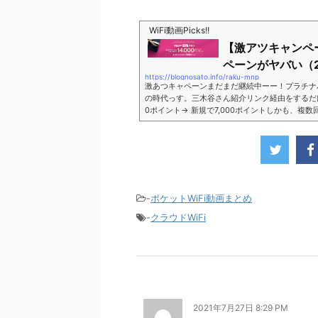
WiFi動画Picks!!
【激アツキャンペ
ペーンがヤバい（2
https://blognosato.info/raku-mnp
激あつキャペーンまだまだ継続中ーー！プラチナ
の時代っす。三木谷さん紹介リンク経由をするだけ。最
0ポイント→ 新規で7,000ポイントしかも、複
ペーン＼激熱の三木谷さんキャンペーン／2回線目
モバイル。ついに「最後の賭け」とも思えるポイ
■キャンペーン概要三木谷社長の特別招待ページか
-
ポケットWiFi動画まとめ
-
クラウドWiFi
2021年7月27日 8:29 PM