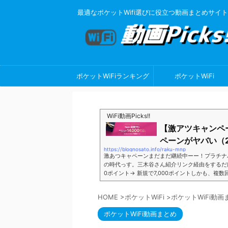
最適なポケットWifi選びに役立つ動画まとめサイト
ポケットWiFiランキング
ポケットWiFi
WiFi動画Picks!!
【激アツキャンペ
ペーンがヤバい（2
https://blognosato.info/raku-mnp
激あつキャペーンまだまだ継続中ーー！プラチナ
の時代っす。三木谷さん紹介リンク経由をするだけ。最
0ポイント→ 新規で7,000ポイントしかも、複
ペーン＼激熱の三木谷さんキャンペーン／2回線目
モバイル。ついに「最後の賭け」とも思えるポイ
HOME
>
ポケットWiFi
>
ポケットWiFi動画
■キャンペーン概要三木谷社長の特別招待ページか
ポケットWiFi動画まとめ