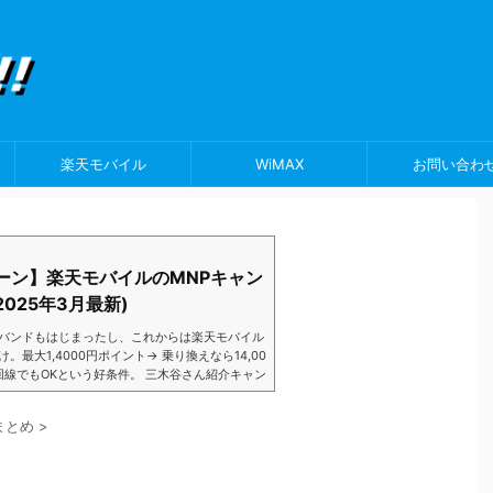
楽天モバイル
WiMAX
お問い合わ
ーン】楽天モバイルのMNPキャン
025年3月最新)
バンドもはじまったし、これからは楽天モバイル
大1,4000円ポイント→ 乗り換えなら14,00
数回線でもOKという好条件。 三木谷さん紹介キャン
以降でもOK再契約でもでもOK背水の陣の楽天
ントばら撒きキャンペーンを発動してきました。
まとめ
>
ら楽天モバイ...