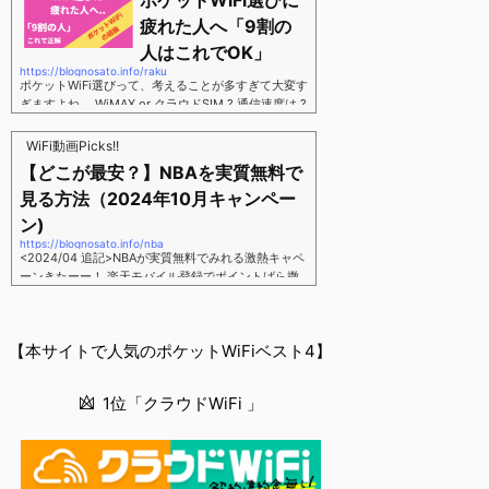
ポケットWiFi選びに
す。三木谷さん紹介リンク経由をするだけ。最大1,40
00円ポイント→ 乗り換えなら14,000ポイント→ 新
疲れた人へ「9割の
規で7,000ポイントしかも、複数回線でもOKという好
人はこれでOK」
条件。 三木谷さん紹介キャンペーン＼激熱の三木谷
https://blognosato.info/raku
さんキャンペーン／2回線目以降でもOK再契約でもで
ポケットWiFi選びって、考えることが多すぎて大変す
もOK背水の陣の楽天モバイル。ついに「最後の賭
ぎますよね。 WiMAX or クラウドSIM ? 通信速度は ?
け」とも思えるポイントばら撒きキャンペーンを発動
2年契約? 契約しばりなし ? 違約金 ? 解約時の端末代
してきました。■キャンペーン概要三木谷社長の特別
負担は ?もう知らん、って感じですよね。私もWiFi関
WiFi動画Picks!!
招待ページから楽天モバイ...
連のメディアを3年間運用してきましたが「結局みん
【どこが最安？】NBAを実質無料で
なコレでいいのでは？」という結論にいたりました。
見る方法（2024年10月キャンペー
ということで、「ポケットWiFi選びに疲れた」「結局
どれがいいのか分からない」と言う人向けに【最終
ン)
解】を用意しました。ポケットWiFiのヘビーユーザー
https://blognosato.info/nba
視点で「90％の人はこれだけでいいやん」というも
<2024/04 追記>NBAが実質無料でみれる激熱キャペ
のなので、「多...
ーンきたーー！ 楽天モバイル登録でポイントばら撒
きキャンペーン発動中 → 最大14,000ポイント
↓ 楽天モバイルユーザーは「NBA Rakuten」が全試
合無料 ↓ ポイント換算で半年間〜1年間は実質
【本サイトで人気のポケットWiFiベスト4】
無料なのでNBAのみ視聴したい人でも最安！「最安で
NBAを見る方法」が「楽天モバイルを契約すること」
というもはや意味不明な状況...楽天モバイルでNBAを
1位「クラウドWiFi 」
無料でみるまで楽天モバイルでNBAを無料で観るまで
(楽天モバイル)日本人プレイヤーも躍動する注目のN
BANBAは、世...