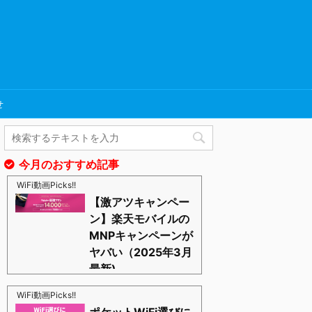
せ
今月のおすすめ記事
WiFi動画Picks!!
【激アツキャンペー
ン】楽天モバイルの
MNPキャンペーンが
ヤバい（2025年3月
最新)
https://blognosato.info/raku-mnp
激あつキャペーンまだまだ継続中ーー！プラチナバン
WiFi動画Picks!!
ドもはじまったし、これからは楽天モバイルの時代っ