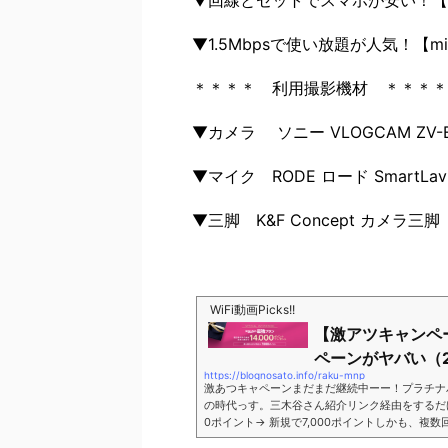
▼1.5Mbpsで使い放題が人気！【mi
＊＊＊＊ 利用撮影機材 ＊＊＊＊
▼カメラ ソニー VLOGCAM ZV-E
▼マイク RODE ロード SmartLav
▼三脚 K&F Concept カメラ三脚
WiFi動画Picks!!
【激アツキャンペ
ペーンがヤバい（2
https://blognosato.info/raku-mnp
激あつキャペーンまだまだ継続中ーー！プラチナ
の時代っす。三木谷さん紹介リンク経由をするだけ。最
0ポイント→ 新規で7,000ポイントしかも、複
ペーン＼激熱の三木谷さんキャンペーン／2回線目