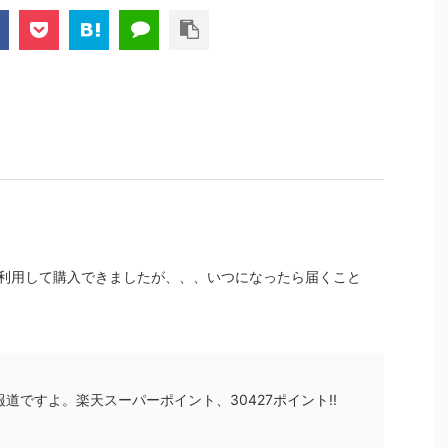
ントばら撒きキャンペーンを発動してきました。
ら楽天モバイ...
ポン利用して購入できましたが、、、いつになったら届くこと
道ですよ。楽天スーパーポイント、30427ポイント!!