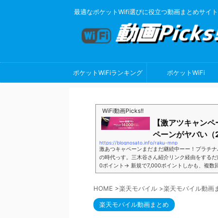
最適なポケットWifi選びに役立つ動画まとめサイト
ポケットWiFiランキング
ポケットWiFi
WiFi動画Picks!!
【激アツキャンペ
ペーンがヤバい（2
https://blognosato.info/raku-mnp
激あつキャペーンまだまだ継続中ーー！プラチナ
の時代っす。三木谷さん紹介リンク経由をするだけ。最
0ポイント→ 新規で7,000ポイントしかも、複
ペーン＼激熱の三木谷さんキャンペーン／2回線目
モバイル。ついに「最後の賭け」とも思えるポイ
HOME
>
楽天モバイル
>
楽天モバイル動画
■キャンペーン概要三木谷社長の特別招待ページか
楽天モバイル動画まとめ