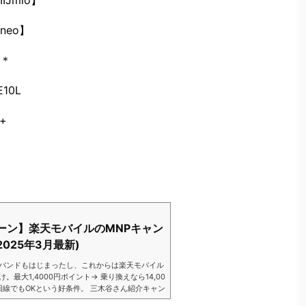
neo】
＊
10L
+
ーン】楽天モバイルのMNPキャン
025年3月最新)
バンドもはじまったし、これからは楽天モバイル
大1,4000円ポイント→ 乗り換えなら14,00
数回線でもOKという好条件。 三木谷さん紹介キャン
以降でもOK再契約でもでもOK背水の陣の楽天