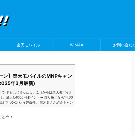
楽天モバイル
WiMAX
お問い合わ
ーン】楽天モバイルのMNPキャン
025年3月最新)
バンドもはじまったし、これからは楽天モバイル
大1,4000円ポイント→ 乗り換えなら14,00
数回線でもOKという好条件。 三木谷さん紹介キャン
以降でもOK再契約でもでもOK背水の陣の楽天
ントばら撒きキャンペーンを発動してきました。
まとめ
>
ら楽天モバイ...