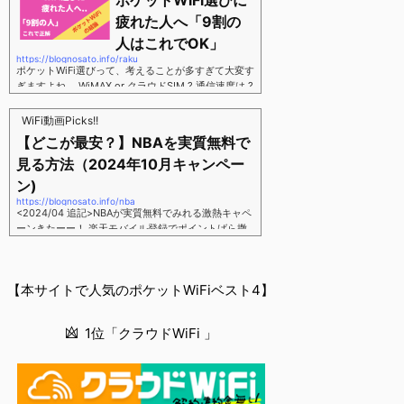
ポケットWiFi選びに
す。三木谷さん紹介リンク経由をするだけ。最大1,40
00円ポイント→ 乗り換えなら14,000ポイント→ 新
疲れた人へ「9割の
規で7,000ポイントしかも、複数回線でもOKという好
人はこれでOK」
条件。 三木谷さん紹介キャンペーン＼激熱の三木谷
https://blognosato.info/raku
さんキャンペーン／2回線目以降でもOK再契約でもで
ポケットWiFi選びって、考えることが多すぎて大変す
もOK背水の陣の楽天モバイル。ついに「最後の賭
ぎますよね。 WiMAX or クラウドSIM ? 通信速度は ?
け」とも思えるポイントばら撒きキャンペーンを発動
2年契約? 契約しばりなし ? 違約金 ? 解約時の端末代
してきました。■キャンペーン概要三木谷社長の特別
負担は ?もう知らん、って感じですよね。私もWiFi関
WiFi動画Picks!!
招待ページから楽天モバイ...
連のメディアを3年間運用してきましたが「結局みん
【どこが最安？】NBAを実質無料で
なコレでいいのでは？」という結論にいたりました。
見る方法（2024年10月キャンペー
ということで、「ポケットWiFi選びに疲れた」「結局
どれがいいのか分からない」と言う人向けに【最終
ン)
解】を用意しました。ポケットWiFiのヘビーユーザー
https://blognosato.info/nba
視点で「90％の人はこれだけでいいやん」というも
<2024/04 追記>NBAが実質無料でみれる激熱キャペ
のなので、「多...
ーンきたーー！ 楽天モバイル登録でポイントばら撒
きキャンペーン発動中 → 最大14,000ポイント
↓ 楽天モバイルユーザーは「NBA Rakuten」が全試
合無料 ↓ ポイント換算で半年間〜1年間は実質
【本サイトで人気のポケットWiFiベスト4】
無料なのでNBAのみ視聴したい人でも最安！「最安で
NBAを見る方法」が「楽天モバイルを契約すること」
というもはや意味不明な状況...楽天モバイルでNBAを
1位「クラウドWiFi 」
無料でみるまで楽天モバイルでNBAを無料で観るまで
(楽天モバイル)日本人プレイヤーも躍動する注目のN
BANBAは、世...