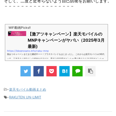
そして、二度と近寄らないよう自己防衛をお願いします。
－－－－－－－－－－－－－－－－－
WiFi動画Picks!!
【激アツキャンペーン】楽天モバイルの
MNPキャンペーンがヤバい（2025年3月
最新)
https://blognosato.info/raku-mnp
激あつキャペーンまだまだ継続中ーー！プラチナバンドもはじまったし、これからは楽天モバイルの時代
っす。三木谷さん紹介リンク経由をするだけ。最大1,4000円ポイント→ 乗り換えなら14,000ポイント→
新規で7,000ポイントしかも、複数回線でもOKという好条件。 三木谷さん紹介キャンペーン＼激熱の三木
谷さんキャンペーン／2回線目以降でもOK再契約でもでもOK背水の陣の楽天モバイル。ついに「最後の賭
け」とも思えるポイントばら撒きキャンペーンを発動してきました。■キャンペーン概要三木谷社長の特
別招待ページから楽天モバイ...
-
楽天モバイル動画まとめ
-
RAKUTEN UN-LIMIT