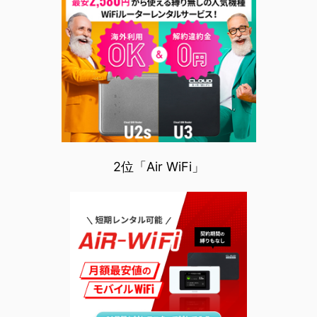
2位「Air WiFi」