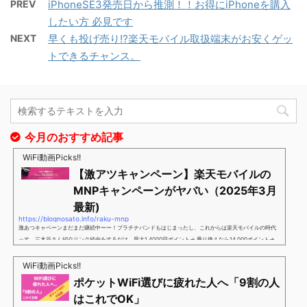
PREV
iPhoneSE3発売日から推測！！お得にiPhoneを購入
したい方 必見です
NEXT
早くも投げ売り⁉︎楽天モバイル取扱端末がお安くゲッ
トできるチャンス。
今月のおすすめ記事
WiFi動画Picks!!
【激アツキャンペーン】楽天モバイルの
MNPキャンペーンがヤバい（2025年3月
最新)
https://blognosato.info/raku-mnp
激あつキャペーンまだまだ継続中ーー！プラチナバンドもはじまったし、これからは楽天モバイルの時代
っす。三木谷さん紹介リンク経由をするだけ。最大1,4000円ポイント→ 乗り換えなら14,000ポイント→
新規で7,000ポイントしかも、複数回線でもOKという好条件。 三木谷さん紹介キャンペーン＼激熱の三木
谷さんキャンペーン／2回線目以降でもOK再契約でもでもOK背水の陣の楽天モバイル。ついに「最後の賭
WiFi動画Picks!!
け」とも思えるポイントばら撒きキャンペーンを発動してきました。■キャンペーン概要三木谷社長の特
ポケットWiFi選びに疲れた人へ「9割の人
別招待ページから楽天モバイ...
はこれでOK」