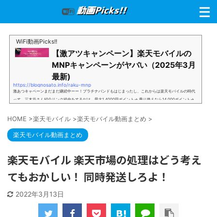
WiFi動画Picks!!
【激アツキャンペーン】楽天モバイルの
MNPキャンペーンがヤバい（2025年3月
最新)
https://blognosato.info/raku-mnp
激あつキャペーンまだまだ継続中ーー！プラチナバンドもはじまったし、これからは楽天モバイルの時代
っす。三木谷さん紹介リンク経由をするだけ。最大1,4000円ポイント→ 乗り換えなら14,000ポイント→
新規で7,000ポイントしかも、複数回線でもOKという好条件。 三木谷さん紹介キャンペーン＼激熱の三木
谷さんキャンペーン／2回線目以降でもOK再契約でもでもOK背水の陣の楽天モバイル。ついに「最後の賭
HOME
>
楽天モバイル
>
楽天モバイル動画まとめ
>
け」とも思えるポイントばら撒きキャンペーンを発動してきました。■キャンペーン概要三木谷社長の特
別招待ページから楽天モバイ...
楽天モバイル動画まとめ
楽天モバイル 楽天市場の処理はどう考え
てもおかしい！ 同時発送しろよ！
2022年3月13日