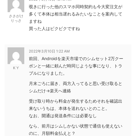
覗きに行った他のスマホ同時契約も今大変注文が
多くて本体は相当遅れるみたいなことを案内して
ささがけ
りっさ
ますね
買った人はビクビクですね
2022年3月10日 1:22 AM
前回、Androidを楽天市場でのシムセット2万クー
ポンと一緒に頼んだ時同じような事になり、トラ
K Y
ブルになりました。
月末ごろに届き、両方入ってると思い受け取ると
シムだけ→楽天へ連絡
受け取り時から料金が発生するためそれを確認出
来ないうちは、本体を送れないとのこと。
なお、開通は発送条件には必要なし
なら、前月はシムしかない状態で通信も使えない
のに、月額料金払えと？