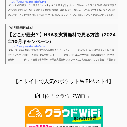
https://blognosato.info/raku
ポケットWiFi選びって、考えることが多すぎて大変すぎますよね。 WiMAX or クラウドSIM ? 通信速度は ?
2年契約? 契約しばりなし ? 違約金 ? 解約時の端末代負担は ?もう知らん、って感じですよね。私もWiFi関
連のメディアを3年間運用してきましたが「結局みんなコレでいいのでは？」という結論にいたりました。
ということで、「ポケットWiFi選びに疲れた」「結局どれがいいのか分からない」と言う人向けに【最終
解】を用意しました。ポケットWiFiのヘビーユーザー視点で「90％の人はこれだけでいいやん」というも
WiFi動画Picks!!
のなので、「多...
【どこが最安？】NBAを実質無料で見る方法（2024
年10月キャンペーン)
https://blognosato.info/nba
<2024/04 追記>NBAが実質無料でみれる激熱キャペーンきたーー！ 楽天モバイル登録でポイントばら撒
きキャンペーン発動中 → 最大14,000ポイント ↓ 楽天モバイルユーザーは「NBA Rakuten」が全試
合無料 ↓ ポイント換算で半年間〜1年間は実質無料なのでNBAのみ視聴したい人でも最安！「最安で
NBAを見る方法」が「楽天モバイルを契約すること」というもはや意味不明な状況...楽天モバイルでNBAを
無料でみるまで楽天モバイルでNBAを無料で観るまで(楽天モバイル)日本人プレイヤーも躍動する注目のN
BANBAは、世...
【本サイトで人気のポケットWiFiベスト4】
1位「クラウドWiFi 」