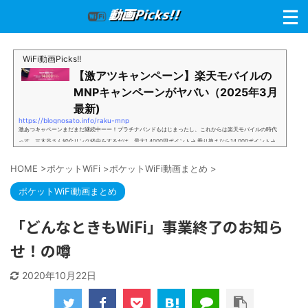
WiFi動画Picks!!
【激アツキャンペーン】楽天モバイルの
MNPキャンペーンがヤバい（2025年3月
最新)
https://blognosato.info/raku-mnp
激あつキャペーンまだまだ継続中ーー！プラチナバンドもはじまったし、これからは楽天モバイルの時代
っす。三木谷さん紹介リンク経由をするだけ。最大1,4000円ポイント→ 乗り換えなら14,000ポイント→
新規で7,000ポイントしかも、複数回線でもOKという好条件。 三木谷さん紹介キャンペーン＼激熱の三木
谷さんキャンペーン／2回線目以降でもOK再契約でもでもOK背水の陣の楽天モバイル。ついに「最後の賭
HOME
>
ポケットWiFi
>
ポケットWiFi動画まとめ
>
け」とも思えるポイントばら撒きキャンペーンを発動してきました。■キャンペーン概要三木谷社長の特
別招待ページから楽天モバイ...
ポケットWiFi動画まとめ
「どんなときもWiFi」事業終了のお知ら
せ！の噂
2020年10月22日