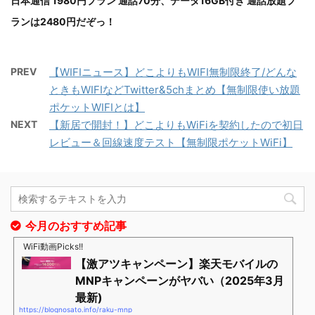
日本通信 1980円プラン 通話70分、データ16GB付き 通話放題プ
ランは2480円だぞっ！
PREV
【WIFIニュース】どこよりもWIFI無制限終了/どんな
ときもWIFIなどTwitter&5chまとめ【無制限使い放題
ポケットWIFIとは】
NEXT
【新居で開封！】どこよりもWiFiを契約したので初日
レビュー＆回線速度テスト【無制限ポケットWiFi】
今月のおすすめ記事
WiFi動画Picks!!
【激アツキャンペーン】楽天モバイルの
MNPキャンペーンがヤバい（2025年3月
最新)
https://blognosato.info/raku-mnp