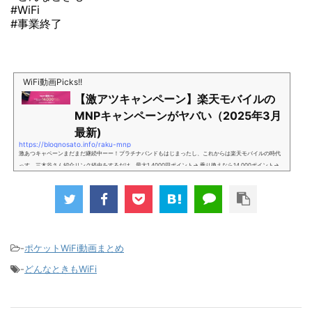
#WiFi
#事業終了
WiFi動画Picks!!
【激アツキャンペーン】楽天モバイルの
MNPキャンペーンがヤバい（2025年3月
最新)
https://blognosato.info/raku-mnp
激あつキャペーンまだまだ継続中ーー！プラチナバンドもはじまったし、これからは楽天モバイルの時代
っす。三木谷さん紹介リンク経由をするだけ。最大1,4000円ポイント→ 乗り換えなら14,000ポイント→
新規で7,000ポイントしかも、複数回線でもOKという好条件。 三木谷さん紹介キャンペーン＼激熱の三木
谷さんキャンペーン／2回線目以降でもOK再契約でもでもOK背水の陣の楽天モバイル。ついに「最後の賭
け」とも思えるポイントばら撒きキャンペーンを発動してきました。■キャンペーン概要三木谷社長の特
別招待ページから楽天モバイ...
-
ポケットWiFi動画まとめ
-
どんなときもWiFi