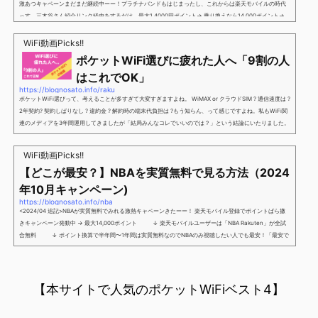
激あつキャペーンまだまだ継続中ーー！プラチナバンドもはじまったし、これからは楽天モバイルの時代
っす。三木谷さん紹介リンク経由をするだけ。最大1,4000円ポイント→ 乗り換えなら14,000ポイント→
新規で7,000ポイントしかも、複数回線でもOKという好条件。 三木谷さん紹介キャンペーン＼激熱の三木
谷さんキャンペーン／2回線目以降でもOK再契約でもでもOK背水の陣の楽天モバイル。ついに「最後の賭
WiFi動画Picks!!
け」とも思えるポイントばら撒きキャンペーンを発動してきました。■キャンペーン概要三木谷社長の特
ポケットWiFi選びに疲れた人へ「9割の人
別招待ページから楽天モバイ...
はこれでOK」
https://blognosato.info/raku
ポケットWiFi選びって、考えることが多すぎて大変すぎますよね。 WiMAX or クラウドSIM ? 通信速度は ?
2年契約? 契約しばりなし ? 違約金 ? 解約時の端末代負担は ?もう知らん、って感じですよね。私もWiFi関
連のメディアを3年間運用してきましたが「結局みんなコレでいいのでは？」という結論にいたりました。
ということで、「ポケットWiFi選びに疲れた」「結局どれがいいのか分からない」と言う人向けに【最終
解】を用意しました。ポケットWiFiのヘビーユーザー視点で「90％の人はこれだけでいいやん」というも
WiFi動画Picks!!
のなので、「多...
【どこが最安？】NBAを実質無料で見る方法（2024
年10月キャンペーン)
https://blognosato.info/nba
<2024/04 追記>NBAが実質無料でみれる激熱キャペーンきたーー！ 楽天モバイル登録でポイントばら撒
きキャンペーン発動中 → 最大14,000ポイント ↓ 楽天モバイルユーザーは「NBA Rakuten」が全試
合無料 ↓ ポイント換算で半年間〜1年間は実質無料なのでNBAのみ視聴したい人でも最安！「最安で
NBAを見る方法」が「楽天モバイルを契約すること」というもはや意味不明な状況...楽天モバイルでNBAを
無料でみるまで楽天モバイルでNBAを無料で観るまで(楽天モバイル)日本人プレイヤーも躍動する注目のN
BANBAは、世...
【本サイトで人気のポケットWiFiベスト4】