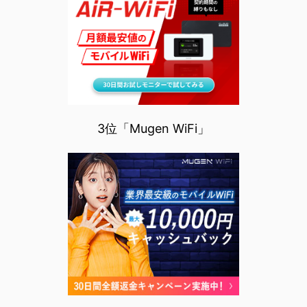
3位「Mugen WiFi」