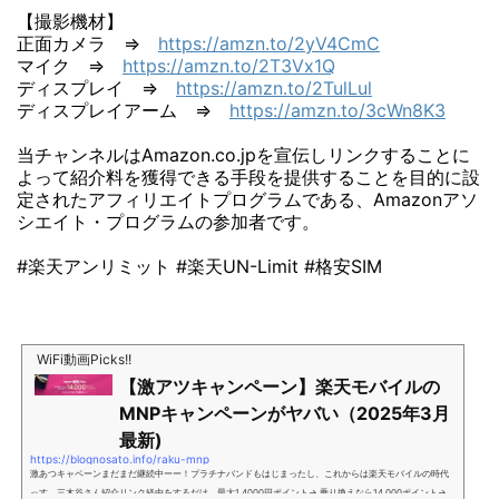
【撮影機材】
正面カメラ ⇒
https://amzn.to/2yV4CmC
マイク ⇒
https://amzn.to/2T3Vx1Q
ディスプレイ ⇒
https://amzn.to/2TulLul
ディスプレイアーム ⇒
https://amzn.to/3cWn8K3
当チャンネルはAmazon.co.jpを宣伝しリンクすることに
よって紹介料を獲得できる手段を提供することを目的に設
定されたアフィリエイトプログラムである、Amazonアソ
シエイト・プログラムの参加者です。
#楽天アンリミット #楽天UN-Limit #格安SIM
WiFi動画Picks!!
【激アツキャンペーン】楽天モバイルの
MNPキャンペーンがヤバい（2025年3月
最新)
https://blognosato.info/raku-mnp
激あつキャペーンまだまだ継続中ーー！プラチナバンドもはじまったし、これからは楽天モバイルの時代
っす。三木谷さん紹介リンク経由をするだけ。最大1,4000円ポイント→ 乗り換えなら14,000ポイント→