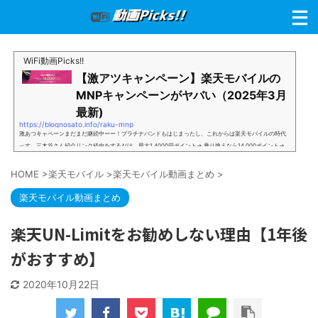
WiFi動画Picks!!
【激アツキャンペーン】楽天モバイルの
MNPキャンペーンがヤバい（2025年3月
最新)
https://blognosato.info/raku-mnp
激あつキャペーンまだまだ継続中ーー！プラチナバンドもはじまったし、これからは楽天モバイルの時代
っす。三木谷さん紹介リンク経由をするだけ。最大1,4000円ポイント→ 乗り換えなら14,000ポイント→
新規で7,000ポイントしかも、複数回線でもOKという好条件。 三木谷さん紹介キャンペーン＼激熱の三木
谷さんキャンペーン／2回線目以降でもOK再契約でもでもOK背水の陣の楽天モバイル。ついに「最後の賭
HOME
>
楽天モバイル
>
楽天モバイル動画まとめ
>
け」とも思えるポイントばら撒きキャンペーンを発動してきました。■キャンペーン概要三木谷社長の特
別招待ページから楽天モバイ...
楽天モバイル動画まとめ
楽天UN-Limitをお勧めしない理由【1年後
がおすすめ】
2020年10月22日