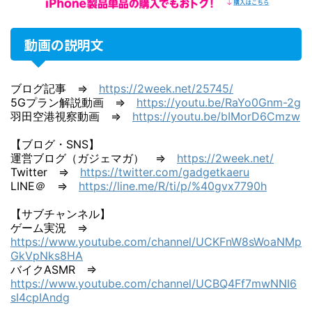
動画の説明文
ブログ記事 ⇒
https://2week.net/25745/
5Gプラン解説動画 ⇒
https://youtu.be/RaYo0Gnm-2g
羽田空港視察動画 ⇒
https://youtu.be/bIMorD6Cmzw
【ブログ・SNS】
運営ブログ（ガジェマガ） ⇒
https://2week.net/
Twitter ⇒
https://twitter.com/gadgetkaeru
LINE＠ ⇒
https://line.me/R/ti/p/%40gvx7790h
【サブチャンネル】
ゲーム実況 ⇒
https://www.youtube.com/channel/UCKFnW8sWoaNMp
GkVpNks8HA
バイクASMR ⇒
https://www.youtube.com/channel/UCBQ4Ff7mwNNI6
sI4cpIAndg