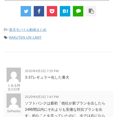
新規で7,000ポイントしかも、複数回線でもOKという好条件。 三木谷さん紹介キャンペーン＼激熱の三木
谷さんキャンペーン／2回線目以降でもOK再契約でもでもOK背水の陣の楽天モバイル。ついに「最後の賭
け」とも思えるポイントばら撒きキャンペーンを発動してきました。■キャンペーン概要三木谷社長の特
別招待ページから楽天モバイ...
-
楽天モバイル動画まとめ
-
RAKUTEN UN-LIMIT
2020年6月3日 7:25 PM
3:37レギュラー化した番犬
とある翔
太の日常
2020年6月3日 7:41 PM
ソフトバンクは最初「他社が新プランを出したら
24時間以内にそれよりも安価な対抗プランを出
SirPenfro
す」的なことを言っていたのに、今では右になら