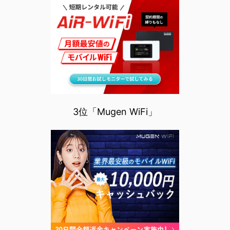
3位「Mugen WiFi」