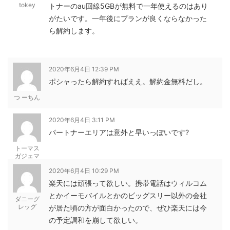
tokey
トナーのau回線5GBが無料で一年使えるのはあり
がたいです。一年後にプランが良くならなかった
ら解約します。
2020年6月4日 12:39 PM
ポシャったら解約すればええ。解約金無料だし。
つ ーちん
2020年6月4日 3:11 PM
パートナーエリアは意外と早いっぽいです?
トーマス
ガジェマ
ガ
2020年6月4日 10:29 PM
楽天には頑張って欲しい。携帯電話はウィルコム
とかイーモバイルとかのビッグスリー以外の会社
ダニーグ
レッグ
が居た頃の方が面白かったので、ぜひ楽天には今
の予定調和を崩して欲しい。