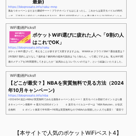
最新)
https://blognosato.info/raku-mnp
激あつキャペーンまだまだ継続中ーー！プラチナバンドもはじまったし、これからは楽天モバイルの時代
っす。三木谷さん紹介リンク経由をするだけ。最大1,4000円ポイント→ 乗り換えなら14,000ポイント→
新規で7,000ポイントしかも、複数回線でもOKという好条件。 三木谷さん紹介キャンペーン＼激熱の三木
谷さんキャンペーン／2回線目以降でもOK再契約でもでもOK背水の陣の楽天モバイル。ついに「最後の賭
WiFi動画Picks!!
け」とも思えるポイントばら撒きキャンペーンを発動してきました。■キャンペーン概要三木谷社長の特
ポケットWiFi選びに疲れた人へ「9割の人
別招待ページから楽天モバイ...
はこれでOK」
https://blognosato.info/raku
ポケットWiFi選びって、考えることが多すぎて大変すぎますよね。 WiMAX or クラウドSIM ? 通信速度は ?
2年契約? 契約しばりなし ? 違約金 ? 解約時の端末代負担は ?もう知らん、って感じですよね。私もWiFi関
連のメディアを3年間運用してきましたが「結局みんなコレでいいのでは？」という結論にいたりました。
ということで、「ポケットWiFi選びに疲れた」「結局どれがいいのか分からない」と言う人向けに【最終
解】を用意しました。ポケットWiFiのヘビーユーザー視点で「90％の人はこれだけでいいやん」というも
WiFi動画Picks!!
のなので、「多...
【どこが最安？】NBAを実質無料で見る方法（2024
年10月キャンペーン)
https://blognosato.info/nba
<2024/04 追記>NBAが実質無料でみれる激熱キャペーンきたーー！ 楽天モバイル登録でポイントばら撒
きキャンペーン発動中 → 最大14,000ポイント ↓ 楽天モバイルユーザーは「NBA Rakuten」が全試
合無料 ↓ ポイント換算で半年間〜1年間は実質無料なのでNBAのみ視聴したい人でも最安！「最安で
NBAを見る方法」が「楽天モバイルを契約すること」というもはや意味不明な状況...楽天モバイルでNBAを
無料でみるまで楽天モバイルでNBAを無料で観るまで(楽天モバイル)日本人プレイヤーも躍動する注目のN
BANBAは、世...
【本サイトで人気のポケットWiFiベスト4】