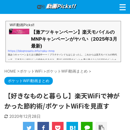
WiFi動画Picks!!
【激アツキャンペーン】楽天モバイルの
MNPキャンペーンがヤバい（2025年3月
最新)
https://blognosato.info/raku-mnp
激あつキャペーンまだまだ継続中ーー！プラチナバンドもはじまったし、これからは楽天モバイルの時代
っす。三木谷さん紹介リンク経由をするだけ。最大1,4000円ポイント→ 乗り換えなら14,000ポイント→
新規で7,000ポイントしかも、複数回線でもOKという好条件。 三木谷さん紹介キャンペーン＼激熱の三木
谷さんキャンペーン／2回線目以降でもOK再契約でもでもOK背水の陣の楽天モバイル。ついに「最後の賭
HOME
>
ポケットWiFi
>
ポケットWiFi動画まとめ
>
け」とも思えるポイントばら撒きキャンペーンを発動してきました。■キャンペーン概要三木谷社長の特
別招待ページから楽天モバイ...
ポケットWiFi動画まとめ
【好きなものと暮らし】楽天WiFiで神が
かった節約術/ポケットWiFiを見直す
2020年12月28日