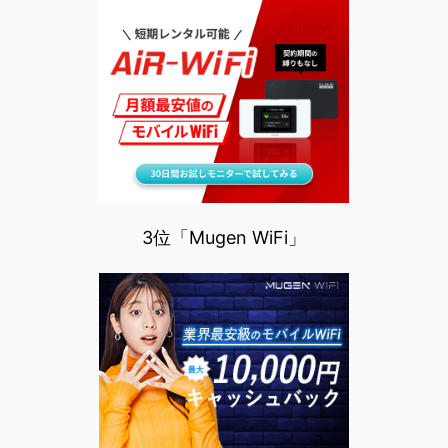
3位「Mugen WiFi」