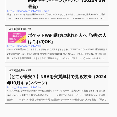
MNPキャンペーンがヤバい（2025年3月
最新)
https://blognosato.info/raku-mnp
激あつキャペーンまだまだ継続中ーー！プラチナバンドもはじまったし、これからは楽天モバイルの時代
っす。三木谷さん紹介リンク経由をするだけ。最大1,4000円ポイント→ 乗り換えなら14,000ポイント→
新規で7,000ポイントしかも、複数回線でもOKという好条件。 三木谷さん紹介キャンペーン＼激熱の三木
谷さんキャンペーン／2回線目以降でもOK再契約でもでもOK背水の陣の楽天モバイル。ついに「最後の賭
WiFi動画Picks!!
け」とも思えるポイントばら撒きキャンペーンを発動してきました。■キャンペーン概要三木谷社長の特
ポケットWiFi選びに疲れた人へ「9割の人
別招待ページから楽天モバイ...
はこれでOK」
https://blognosato.info/raku
ポケットWiFi選びって、考えることが多すぎて大変すぎますよね。 WiMAX or クラウドSIM ? 通信速度は ?
2年契約? 契約しばりなし ? 違約金 ? 解約時の端末代負担は ?もう知らん、って感じですよね。私もWiFi関
連のメディアを3年間運用してきましたが「結局みんなコレでいいのでは？」という結論にいたりました。
ということで、「ポケットWiFi選びに疲れた」「結局どれがいいのか分からない」と言う人向けに【最終
解】を用意しました。ポケットWiFiのヘビーユーザー視点で「90％の人はこれだけでいいやん」というも
WiFi動画Picks!!
のなので、「多...
【どこが最安？】NBAを実質無料で見る方法（2024
年10月キャンペーン)
https://blognosato.info/nba
<2024/04 追記>NBAが実質無料でみれる激熱キャペーンきたーー！ 楽天モバイル登録でポイントばら撒
きキャンペーン発動中 → 最大14,000ポイント ↓ 楽天モバイルユーザーは「NBA Rakuten」が全試
合無料 ↓ ポイント換算で半年間〜1年間は実質無料なのでNBAのみ視聴したい人でも最安！「最安で
NBAを見る方法」が「楽天モバイルを契約すること」というもはや意味不明な状況...楽天モバイルでNBAを
無料でみるまで楽天モバイルでNBAを無料で観るまで(楽天モバイル)日本人プレイヤーも躍動する注目のN
BANBAは、世...