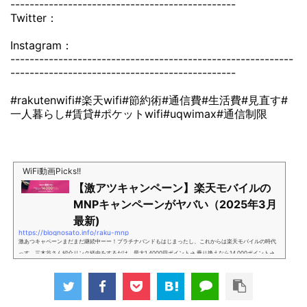
-----------------------------------------------
Twitter：
Instagram：
-----------------------------------------------------------
-----------------------------------------------
#rakutenwifi#楽天wifi#節約術#通信費#生活費#見直す#
一人暮らし#賃貸#ポケットwifi#uqwimax#通信制限
WiFi動画Picks!!
【激アツキャンペーン】楽天モバイルの
MNPキャンペーンがヤバい（2025年3月
最新)
https://blognosato.info/raku-mnp
激あつキャペーンまだまだ継続中ーー！プラチナバンドもはじまったし、これからは楽天モバイルの時代
っす。三木谷さん紹介リンク経由をするだけ。最大1,4000円ポイント→ 乗り換えなら14,000ポイント→
新規で7,000ポイントしかも、複数回線でもOKという好条件。 三木谷さん紹介キャンペーン＼激熱の三木
谷さんキャンペーン／2回線目以降でもOK再契約でもでもOK背水の陣の楽天モバイル。ついに「最後の賭
け」とも思えるポイントばら撒きキャンペーンを発動してきました。■キャンペーン概要三木谷社長の特
別招待ページから楽天モバイ...