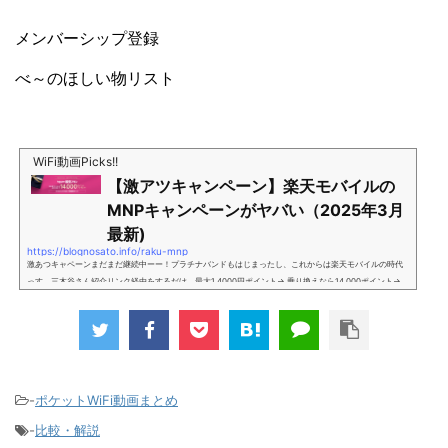
メンバーシップ登録
べ～のほしい物リスト
WiFi動画Picks!!
【激アツキャンペーン】楽天モバイルの
MNPキャンペーンがヤバい（2025年3月
最新)
https://blognosato.info/raku-mnp
激あつキャペーンまだまだ継続中ーー！プラチナバンドもはじまったし、これからは楽天モバイルの時代
っす。三木谷さん紹介リンク経由をするだけ。最大1,4000円ポイント→ 乗り換えなら14,000ポイント→
新規で7,000ポイントしかも、複数回線でもOKという好条件。 三木谷さん紹介キャンペーン＼激熱の三木
谷さんキャンペーン／2回線目以降でもOK再契約でもでもOK背水の陣の楽天モバイル。ついに「最後の賭
け」とも思えるポイントばら撒きキャンペーンを発動してきました。■キャンペーン概要三木谷社長の特
別招待ページから楽天モバイ...
-
ポケットWiFi動画まとめ
-
比較・解説