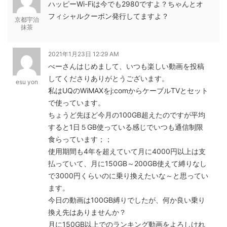
ハッピーWi-Fiは今でも2980ですよ？ちゃんとオ
フィシャルクーポン発行してますよ？
京都宇治
抹茶
2021年1月23日 12:29 AM
べーさんはじめまして、いつも楽しい動画を投稿
してくださりありがとうございます。
esu yon
私はUQのWiMAXをj:comからケーブルTVとセット
で使っています。
ちょうど先ほど今月の100GB超えたのですが平均
すると1日５GB使っている感じでいつも通信制限
食らっています；；
使用期間も4年を超えていて月に4000円以上は支
払っていて、月に150GB～200GB使えて縛りなし
で3000円くらいのに乗り換えたいな～と思ってい
ます。
今日の動画は100GB縛りでしたが、何か良い乗り
換え先はありませんか？
月に150GB以上でのランキング動画をよろしけれ