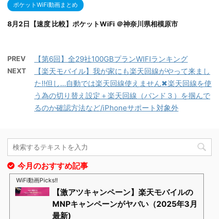
ポケットWiFi動画まとめ
8月2日【速度 比較】ポケットWiFi ＠神奈川県相模原市
PREV
【第6回】全29社100GBプランWIFIランキング
NEXT
【楽天モバイル】我が家にも楽天回線がやって来まし
た‼但し…自動では楽天回線使えません✖楽天回線を使
う為の切り替え設定＋楽天回線（バンド３）を掴んで
るのか確認方法など/iPhoneサポート対象外
今月のおすすめ記事
WiFi動画Picks!!
【激アツキャンペーン】楽天モバイルの
MNPキャンペーンがヤバい（2025年3月
最新)