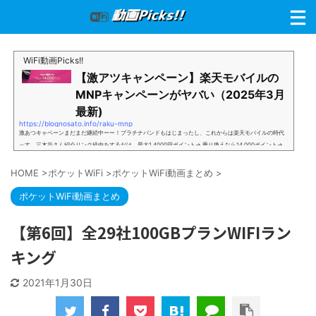
WiFi動画Picks!!
【激アツキャンペーン】楽天モバイルの
MNPキャンペーンがヤバい（2025年3月
最新)
https://blognosato.info/raku-mnp
激あつキャペーンまだまだ継続中ーー！プラチナバンドもはじまったし、これからは楽天モバイルの時代
っす。三木谷さん紹介リンク経由をするだけ。最大1,4000円ポイント→ 乗り換えなら14,000ポイント→
新規で7,000ポイントしかも、複数回線でもOKという好条件。 三木谷さん紹介キャンペーン＼激熱の三木
谷さんキャンペーン／2回線目以降でもOK再契約でもでもOK背水の陣の楽天モバイル。ついに「最後の賭
HOME
>
ポケットWiFi
>
ポケットWiFi動画まとめ
>
け」とも思えるポイントばら撒きキャンペーンを発動してきました。■キャンペーン概要三木谷社長の特
別招待ページから楽天モバイ...
ポケットWiFi動画まとめ
【第6回】全29社100GBプランWIFIラン
キング
2021年1月30日