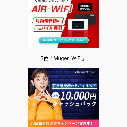
3位「Mugen WiFi」