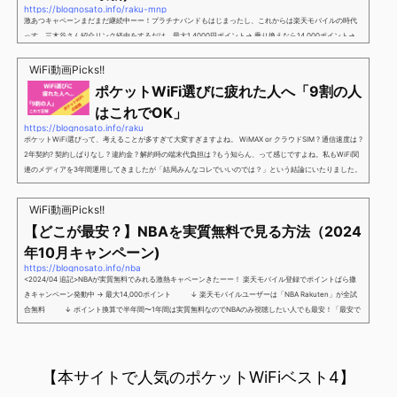
https://blognosato.info/raku-mnp
激あつキャペーンまだまだ継続中ーー！プラチナバンドもはじまったし、これからは楽天モバイルの時代
っす。三木谷さん紹介リンク経由をするだけ。最大1,4000円ポイント→ 乗り換えなら14,000ポイント→
新規で7,000ポイントしかも、複数回線でもOKという好条件。 三木谷さん紹介キャンペーン＼激熱の三木
谷さんキャンペーン／2回線目以降でもOK再契約でもでもOK背水の陣の楽天モバイル。ついに「最後の賭
WiFi動画Picks!!
け」とも思えるポイントばら撒きキャンペーンを発動してきました。■キャンペーン概要三木谷社長の特
ポケットWiFi選びに疲れた人へ「9割の人
別招待ページから楽天モバイ...
はこれでOK」
https://blognosato.info/raku
ポケットWiFi選びって、考えることが多すぎて大変すぎますよね。 WiMAX or クラウドSIM ? 通信速度は ?
2年契約? 契約しばりなし ? 違約金 ? 解約時の端末代負担は ?もう知らん、って感じですよね。私もWiFi関
連のメディアを3年間運用してきましたが「結局みんなコレでいいのでは？」という結論にいたりました。
ということで、「ポケットWiFi選びに疲れた」「結局どれがいいのか分からない」と言う人向けに【最終
解】を用意しました。ポケットWiFiのヘビーユーザー視点で「90％の人はこれだけでいいやん」というも
WiFi動画Picks!!
のなので、「多...
【どこが最安？】NBAを実質無料で見る方法（2024
年10月キャンペーン)
https://blognosato.info/nba
<2024/04 追記>NBAが実質無料でみれる激熱キャペーンきたーー！ 楽天モバイル登録でポイントばら撒
きキャンペーン発動中 → 最大14,000ポイント ↓ 楽天モバイルユーザーは「NBA Rakuten」が全試
合無料 ↓ ポイント換算で半年間〜1年間は実質無料なのでNBAのみ視聴したい人でも最安！「最安で
NBAを見る方法」が「楽天モバイルを契約すること」というもはや意味不明な状況...楽天モバイルでNBAを
無料でみるまで楽天モバイルでNBAを無料で観るまで(楽天モバイル)日本人プレイヤーも躍動する注目のN
BANBAは、世...
【本サイトで人気のポケットWiFiベスト4】