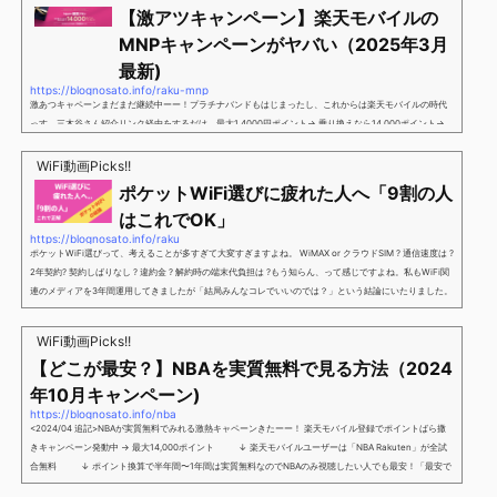
【激アツキャンペーン】楽天モバイルの
MNPキャンペーンがヤバい（2025年3月
最新)
https://blognosato.info/raku-mnp
激あつキャペーンまだまだ継続中ーー！プラチナバンドもはじまったし、これからは楽天モバイルの時代
っす。三木谷さん紹介リンク経由をするだけ。最大1,4000円ポイント→ 乗り換えなら14,000ポイント→
新規で7,000ポイントしかも、複数回線でもOKという好条件。 三木谷さん紹介キャンペーン＼激熱の三木
谷さんキャンペーン／2回線目以降でもOK再契約でもでもOK背水の陣の楽天モバイル。ついに「最後の賭
WiFi動画Picks!!
け」とも思えるポイントばら撒きキャンペーンを発動してきました。■キャンペーン概要三木谷社長の特
ポケットWiFi選びに疲れた人へ「9割の人
別招待ページから楽天モバイ...
はこれでOK」
https://blognosato.info/raku
ポケットWiFi選びって、考えることが多すぎて大変すぎますよね。 WiMAX or クラウドSIM ? 通信速度は ?
2年契約? 契約しばりなし ? 違約金 ? 解約時の端末代負担は ?もう知らん、って感じですよね。私もWiFi関
連のメディアを3年間運用してきましたが「結局みんなコレでいいのでは？」という結論にいたりました。
ということで、「ポケットWiFi選びに疲れた」「結局どれがいいのか分からない」と言う人向けに【最終
解】を用意しました。ポケットWiFiのヘビーユーザー視点で「90％の人はこれだけでいいやん」というも
WiFi動画Picks!!
のなので、「多...
【どこが最安？】NBAを実質無料で見る方法（2024
年10月キャンペーン)
https://blognosato.info/nba
<2024/04 追記>NBAが実質無料でみれる激熱キャペーンきたーー！ 楽天モバイル登録でポイントばら撒
きキャンペーン発動中 → 最大14,000ポイント ↓ 楽天モバイルユーザーは「NBA Rakuten」が全試
合無料 ↓ ポイント換算で半年間〜1年間は実質無料なのでNBAのみ視聴したい人でも最安！「最安で
NBAを見る方法」が「楽天モバイルを契約すること」というもはや意味不明な状況...楽天モバイルでNBAを