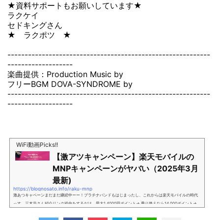
★資料サポートもお願いしています★
ラクケイ
セドキングさん
★ ラクポツ ★
-----------------------------------------------------------
-------------------
楽曲提供：Production Music by
フリーBGM DOVA-SYNDROME by
-----------------------------------------------------------
-------------------
WiFi動画Picks!!
【激アツキャンペーン】楽天モバイルの
MNPキャンペーンがヤバい（2025年3月
最新)
https://blognosato.info/raku-mnp
激あつキャペーンまだまだ継続中ーー！プラチナバンドもはじまったし、これからは楽天モバイルの時代
っす。三木谷さん紹介リンク経由をするだけ。最大1,4000円ポイント→ 乗り換えなら14,000ポイント→
新規で7,000ポイントしかも、複数回線でもOKという好条件。 三木谷さん紹介キャンペーン＼激熱の三木
谷さんキャンペーン／2回線目以降でもOK再契約でもでもOK背水の陣の楽天モバイル。ついに「最後の賭