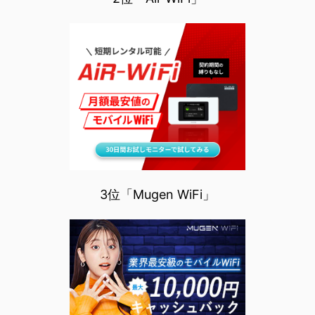
3位「Mugen WiFi」