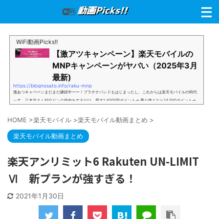
WiFi動画Picks!!
【激アツキャンペーン】楽天モバイルの
MNPキャンペーンがヤバい（2025年3月
最新)
https://blognosato.info/raku-mnp
激あつキャペーンまだまだ継続中ーー！プラチナバンドもはじまったし、これからは楽天モバイルの時代
っす。三木谷さん紹介リンク経由をするだけ。最大1,4000円ポイント→ 乗り換えなら14,000ポイント→
新規で7,000ポイントしかも、複数回線でもOKという好条件。 三木谷さん紹介キャンペーン＼激熱の三木
谷さんキャンペーン／2回線目以降でもOK再契約でもでもOK背水の陣の楽天モバイル。ついに「最後の賭
HOME
>
楽天モバイル
>
楽天モバイル動画まとめ
>
け」とも思えるポイントばら撒きキャンペーンを発動してきました。■キャンペーン概要三木谷社長の特
別招待ページから楽天モバイ...
楽天モバイル動画まとめ
楽天アンリミット6 Rakuten UN-LIMIT
Ⅵ 新プランが強すぎる！
2021年1月30日