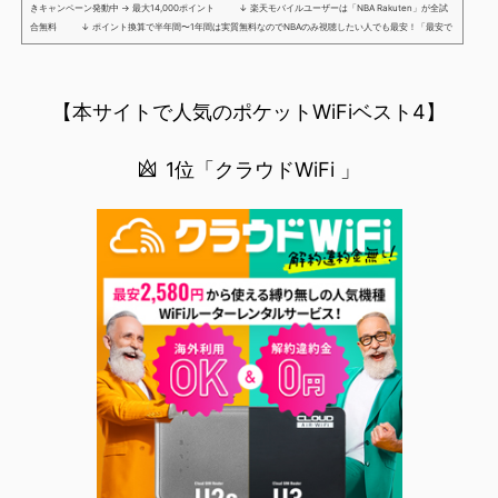
きキャンペーン発動中 → 最大14,000ポイント ↓ 楽天モバイルユーザーは「NBA Rakuten」が全試
合無料 ↓ ポイント換算で半年間〜1年間は実質無料なのでNBAのみ視聴したい人でも最安！「最安で
NBAを見る方法」が「楽天モバイルを契約すること」というもはや意味不明な状況...楽天モバイルでNBAを
無料でみるまで楽天モバイルでNBAを無料で観るまで(楽天モバイル)日本人プレイヤーも躍動する注目のN
BANBAは、世...
【本サイトで人気のポケットWiFiベスト4】
1位「クラウドWiFi 」