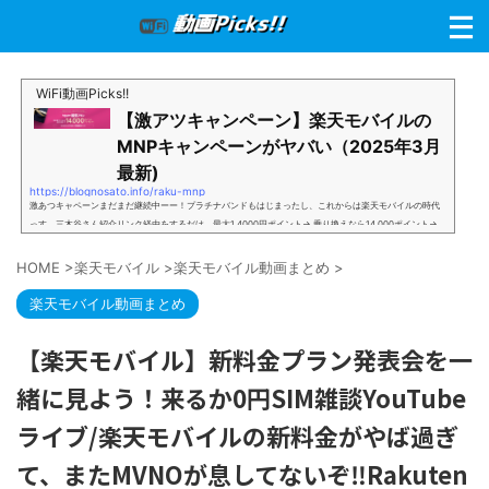
WiFi動画Picks!!
【激アツキャンペーン】楽天モバイルの
MNPキャンペーンがヤバい（2025年3月
最新)
https://blognosato.info/raku-mnp
激あつキャペーンまだまだ継続中ーー！プラチナバンドもはじまったし、これからは楽天モバイルの時代
っす。三木谷さん紹介リンク経由をするだけ。最大1,4000円ポイント→ 乗り換えなら14,000ポイント→
新規で7,000ポイントしかも、複数回線でもOKという好条件。 三木谷さん紹介キャンペーン＼激熱の三木
谷さんキャンペーン／2回線目以降でもOK再契約でもでもOK背水の陣の楽天モバイル。ついに「最後の賭
HOME
>
楽天モバイル
>
楽天モバイル動画まとめ
>
け」とも思えるポイントばら撒きキャンペーンを発動してきました。■キャンペーン概要三木谷社長の特
別招待ページから楽天モバイ...
楽天モバイル動画まとめ
【楽天モバイル】新料金プラン発表会を一
緒に見よう！来るか0円SIM雑談YouTube
ライブ/楽天モバイルの新料金がやば過ぎ
て、またMVNOが息してないぞ‼Rakuten