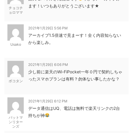
ます！いつもありがとうございます★
チョコチ
ョロママ
2021年1月29日 5:56 PM
アーカイブ1.5倍速で見まーす！全く内容知らない
から楽しみ。
Usako
2021年1月29日 6:06 PM
少し前に楽天のWi-FiPocket一年０円で契約しちゃ
ったスマホプランは有料？勿体ない事したかな？
ボコタン
2021年1月29日 6:12 PM
データ通信はUQ、電話は無料で楽天リンクの2台
持ちが神
バットマ
ンリター
ンズ