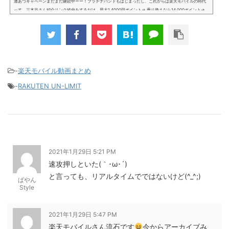
激あつキャペーンまだまだ継続中ーー！プラチナバンドもはじまったし、これからは楽天モバイルの時代
っす。三木谷さん紹介リンク経由をするだけ。最大1,4000円ポイント→ 乗り換えなら14,000ポイント→
新規で7,000ポイントしかも、複数回線でもOKという好条件。 三木谷さん紹介キャンペーン＼激熱の三木
谷さんキャンペーン／2回線目以降でもOK再契約でもでもOK背水の陣の楽天モバイル。ついに「最後の賭
け」とも思えるポイントばら撒きキャンペーンを発動してきました。■キャンペーン概要三木谷社長の特
別招待ページから楽天モバイ...
-
楽天モバイル動画まとめ
-
RAKUTEN UN-LIMIT
2021年1月29日 5:21 PM
速攻押しといた(｀･ω･´)ゞ
と言っても、リアルタイムでではないけど(^_^;)
ぱやん
Style
2021年1月29日 5:47 PM
楽天モバイルさん流石です
今からアーカイブみ