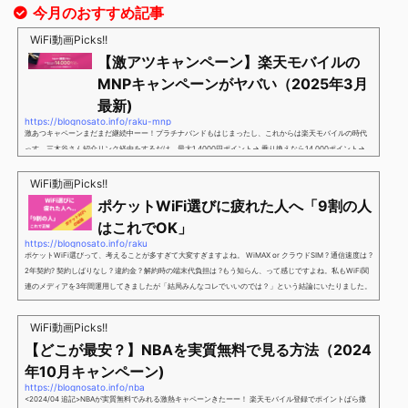
今月のおすすめ記事
WiFi動画Picks!!
【激アツキャンペーン】楽天モバイルの
MNPキャンペーンがヤバい（2025年3月
最新)
https://blognosato.info/raku-mnp
激あつキャペーンまだまだ継続中ーー！プラチナバンドもはじまったし、これからは楽天モバイルの時代
っす。三木谷さん紹介リンク経由をするだけ。最大1,4000円ポイント→ 乗り換えなら14,000ポイント→
新規で7,000ポイントしかも、複数回線でもOKという好条件。 三木谷さん紹介キャンペーン＼激熱の三木
谷さんキャンペーン／2回線目以降でもOK再契約でもでもOK背水の陣の楽天モバイル。ついに「最後の賭
WiFi動画Picks!!
け」とも思えるポイントばら撒きキャンペーンを発動してきました。■キャンペーン概要三木谷社長の特
ポケットWiFi選びに疲れた人へ「9割の人
別招待ページから楽天モバイ...
はこれでOK」
https://blognosato.info/raku
ポケットWiFi選びって、考えることが多すぎて大変すぎますよね。 WiMAX or クラウドSIM ? 通信速度は ?
2年契約? 契約しばりなし ? 違約金 ? 解約時の端末代負担は ?もう知らん、って感じですよね。私もWiFi関
連のメディアを3年間運用してきましたが「結局みんなコレでいいのでは？」という結論にいたりました。
ということで、「ポケットWiFi選びに疲れた」「結局どれがいいのか分からない」と言う人向けに【最終
解】を用意しました。ポケットWiFiのヘビーユーザー視点で「90％の人はこれだけでいいやん」というも
WiFi動画Picks!!
のなので、「多...
【どこが最安？】NBAを実質無料で見る方法（2024
年10月キャンペーン)
https://blognosato.info/nba
<2024/04 追記>NBAが実質無料でみれる激熱キャペーンきたーー！ 楽天モバイル登録でポイントばら撒