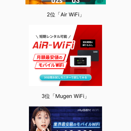
2位「Air WiFi」
3位「Mugen WiFi」