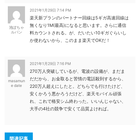
2021年1月29日 7:14 PM
楽天新プランのパートナー回線は5ギガ高速回線は
無くなり1M(最高)になると思います。さらに通信
池ぽちゃ
ルパン
料カウントされる。が、だいたい10ギガぐらいし
か使わないから、このまま楽天でOKだ！
2021年1月29日 7:16 PM
270万人突破しているが、電波の設備が、まだま
だだから、お金取ると苦情の電話殺到するから、
masamun
e date
220万人超えにしたと。どちらでも行けたけど、
安くかろう悪かろうだけど、楽天モバイル頑張
れ、これで格安シム終わった。いいんじゃない、
大手の4社の競争で安くて品質よければ。
関連記事