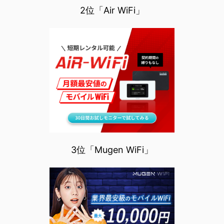
2位「Air WiFi」
3位「Mugen WiFi」