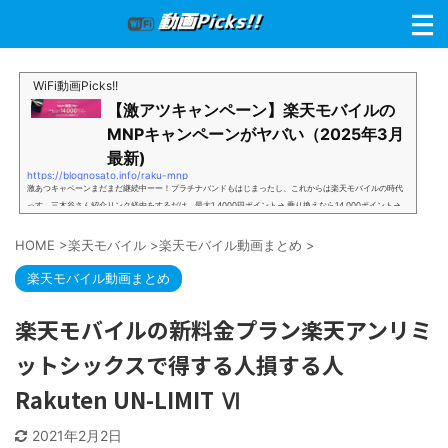
WiFi動画Picks!!
【激アツキャンペーン】楽天モバイルの
MNPキャンペーンがヤバい（2025年3月
最新)
https://blognosato.info/raku-mnp
激あつキャペーンまだまだ継続中ーー！プラチナバンドもはじまったし、これからは楽天モバイルの時代
っす。三木谷さん紹介リンク経由をするだけ。最大1,4000円ポイント→ 乗り換えなら14,000ポイント→
新規で7,000ポイントしかも、複数回線でもOKという好条件。 三木谷さん紹介キャンペーン＼激熱の三木
谷さんキャンペーン／2回線目以降でもOK再契約でもでもOK背水の陣の楽天モバイル。ついに「最後の賭
HOME
>
楽天モバイル
>
楽天モバイル動画まとめ
>
け」とも思えるポイントばら撒きキャンペーンを発動してきました。■キャンペーン概要三木谷社長の特
別招待ページから楽天モバイ...
楽天モバイル動画まとめ
楽天モバイルの新料金プラン楽天アンリミ
ットシックスで得する人損する人
Rakuten UN-LIMIT Ⅵ
2021年2月2日