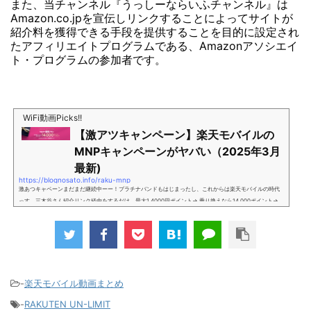
また、当チャンネル『うっしーならいふチャンネル』は
Amazon.co.jpを宣伝しリンクすることによってサイトが
紹介料を獲得できる手段を提供することを目的に設定され
たアフィリエイトプログラムである、Amazonアソシエイ
ト・プログラムの参加者です。
WiFi動画Picks!!
【激アツキャンペーン】楽天モバイルの
MNPキャンペーンがヤバい（2025年3月
最新)
https://blognosato.info/raku-mnp
激あつキャペーンまだまだ継続中ーー！プラチナバンドもはじまったし、これからは楽天モバイルの時代
っす。三木谷さん紹介リンク経由をするだけ。最大1,4000円ポイント→ 乗り換えなら14,000ポイント→
新規で7,000ポイントしかも、複数回線でもOKという好条件。 三木谷さん紹介キャンペーン＼激熱の三木
谷さんキャンペーン／2回線目以降でもOK再契約でもでもOK背水の陣の楽天モバイル。ついに「最後の賭
け」とも思えるポイントばら撒きキャンペーンを発動してきました。■キャンペーン概要三木谷社長の特
別招待ページから楽天モバイ...
-
楽天モバイル動画まとめ
-
RAKUTEN UN-LIMIT