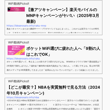
WiFi動画Picks!!
【激アツキャンペーン】楽天モバイルの
MNPキャンペーンがヤバい（2025年3月
最新)
https://blognosato.info/raku-mnp
激あつキャペーンまだまだ継続中ーー！プラチナバンドもはじまったし、これからは楽天モバイルの時代
っす。三木谷さん紹介リンク経由をするだけ。最大1,4000円ポイント→ 乗り換えなら14,000ポイント→
新規で7,000ポイントしかも、複数回線でもOKという好条件。 三木谷さん紹介キャンペーン＼激熱の三木
谷さんキャンペーン／2回線目以降でもOK再契約でもでもOK背水の陣の楽天モバイル。ついに「最後の賭
WiFi動画Picks!!
け」とも思えるポイントばら撒きキャンペーンを発動してきました。■キャンペーン概要三木谷社長の特
ポケットWiFi選びに疲れた人へ「9割の人
別招待ページから楽天モバイ...
はこれでOK」
https://blognosato.info/raku
ポケットWiFi選びって、考えることが多すぎて大変すぎますよね。 WiMAX or クラウドSIM ? 通信速度は ?
2年契約? 契約しばりなし ? 違約金 ? 解約時の端末代負担は ?もう知らん、って感じですよね。私もWiFi関
連のメディアを3年間運用してきましたが「結局みんなコレでいいのでは？」という結論にいたりました。
ということで、「ポケットWiFi選びに疲れた」「結局どれがいいのか分からない」と言う人向けに【最終
解】を用意しました。ポケットWiFiのヘビーユーザー視点で「90％の人はこれだけでいいやん」というも
WiFi動画Picks!!
のなので、「多...
【どこが最安？】NBAを実質無料で見る方法（2024
年10月キャンペーン)
https://blognosato.info/nba
<2024/04 追記>NBAが実質無料でみれる激熱キャペーンきたーー！ 楽天モバイル登録でポイントばら撒
きキャンペーン発動中 → 最大14,000ポイント ↓ 楽天モバイルユーザーは「NBA Rakuten」が全試
合無料 ↓ ポイント換算で半年間〜1年間は実質無料なのでNBAのみ視聴したい人でも最安！「最安で