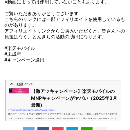
※動画によっては使用していないこともあります。
ご覧いただきありがとうございます！
こちらのリンクには一部アフィリエイトを使用しているも
のがあります。
アフィリエイトリンクからご購入いただくと、皆さんへの
負担はなく、とんきちの活動の助けになります。
#楽天モバイル
#未成年
#キャンペーン適用
WiFi動画Picks!!
【激アツキャンペーン】楽天モバイルの
MNPキャンペーンがヤバい（2025年3月
最新)
https://blognosato.info/raku-mnp
激あつキャペーンまだまだ継続中ーー！プラチナバンドもはじまったし、これからは楽天モバイルの時代
っす。三木谷さん紹介リンク経由をするだけ。最大1,4000円ポイント→ 乗り換えなら14,000ポイント→
新規で7,000ポイントしかも、複数回線でもOKという好条件。 三木谷さん紹介キャンペーン＼激熱の三木
谷さんキャンペーン／2回線目以降でもOK再契約でもでもOK背水の陣の楽天モバイル。ついに「最後の賭