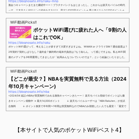
https://blognosato.info/raku-mnp
激あつキャペーンまだまだ継続中ーー！プラチナバンドもはじまったし、これからは楽天モバイルの時代
っす。三木谷さん紹介リンク経由をするだけ。最大1,4000円ポイント→ 乗り換えなら14,000ポイント→
新規で7,000ポイントしかも、複数回線でもOKという好条件。 三木谷さん紹介キャンペーン＼激熱の三木
谷さんキャンペーン／2回線目以降でもOK再契約でもでもOK背水の陣の楽天モバイル。ついに「最後の賭
WiFi動画Picks!!
け」とも思えるポイントばら撒きキャンペーンを発動してきました。■キャンペーン概要三木谷社長の特
ポケットWiFi選びに疲れた人へ「9割の人
別招待ページから楽天モバイ...
はこれでOK」
https://blognosato.info/raku
ポケットWiFi選びって、考えることが多すぎて大変すぎますよね。 WiMAX or クラウドSIM ? 通信速度は ?
2年契約? 契約しばりなし ? 違約金 ? 解約時の端末代負担は ?もう知らん、って感じですよね。私もWiFi関
連のメディアを3年間運用してきましたが「結局みんなコレでいいのでは？」という結論にいたりました。
ということで、「ポケットWiFi選びに疲れた」「結局どれがいいのか分からない」と言う人向けに【最終
解】を用意しました。ポケットWiFiのヘビーユーザー視点で「90％の人はこれだけでいいやん」というも
WiFi動画Picks!!
のなので、「多...
【どこが最安？】NBAを実質無料で見る方法（2024
年10月キャンペーン)
https://blognosato.info/nba
<2024/04 追記>NBAが実質無料でみれる激熱キャペーンきたーー！ 楽天モバイル登録でポイントばら撒
きキャンペーン発動中 → 最大14,000ポイント ↓ 楽天モバイルユーザーは「NBA Rakuten」が全試
合無料 ↓ ポイント換算で半年間〜1年間は実質無料なのでNBAのみ視聴したい人でも最安！「最安で
NBAを見る方法」が「楽天モバイルを契約すること」というもはや意味不明な状況...楽天モバイルでNBAを
無料でみるまで楽天モバイルでNBAを無料で観るまで(楽天モバイル)日本人プレイヤーも躍動する注目のN
BANBAは、世...
【本サイトで人気のポケットWiFiベスト4】