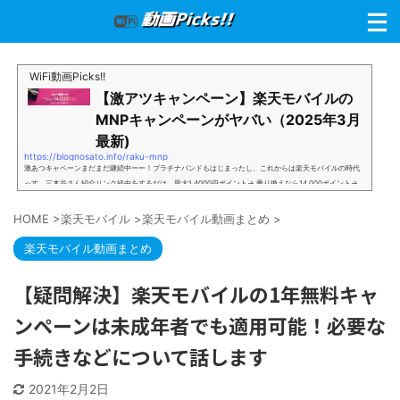
WiFi動画Picks!!
【激アツキャンペーン】楽天モバイルの
MNPキャンペーンがヤバい（2025年3月
最新)
https://blognosato.info/raku-mnp
激あつキャペーンまだまだ継続中ーー！プラチナバンドもはじまったし、これからは楽天モバイルの時代
っす。三木谷さん紹介リンク経由をするだけ。最大1,4000円ポイント→ 乗り換えなら14,000ポイント→
新規で7,000ポイントしかも、複数回線でもOKという好条件。 三木谷さん紹介キャンペーン＼激熱の三木
谷さんキャンペーン／2回線目以降でもOK再契約でもでもOK背水の陣の楽天モバイル。ついに「最後の賭
HOME
>
楽天モバイル
>
楽天モバイル動画まとめ
>
け」とも思えるポイントばら撒きキャンペーンを発動してきました。■キャンペーン概要三木谷社長の特
別招待ページから楽天モバイ...
楽天モバイル動画まとめ
【疑問解決】楽天モバイルの1年無料キャ
ンペーンは未成年者でも適用可能！必要な
手続きなどについて話します
2021年2月2日