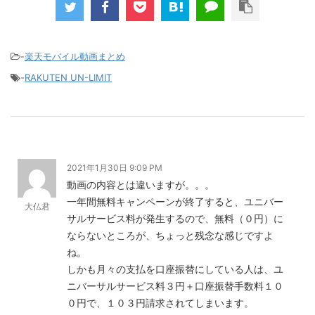
け」とも思えるポイントばら撒きキャンペーンを発動してきました。■キャンペーン概要三木谷社長の特
別招待ページから楽天モバイ...
-
楽天モバイル動画まとめ
-
RAKUTEN UN-LIMIT
2021年1月30日 9:09 PM
動画の内容とは違いますが。。。
一年間無料キャンペーンが終了すると、ユニバー
大仏君
サルサービス料が発生するので、無料（０円）に
ならないところが、ちょっと残念な感じですよ
ね。
しかも月々の支払を口座振替にしている人は、ユ
ニバーサルサービス料３円＋口座振替手数料１０
０円で、１０３円請求されてしまいます。