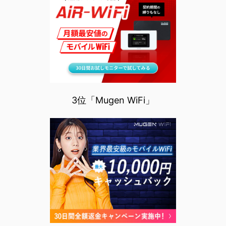
3位「Mugen WiFi」