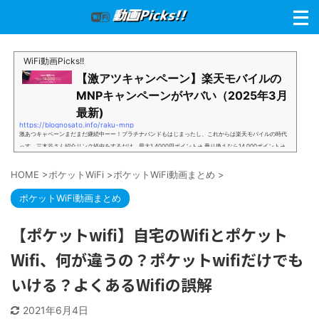
WiFi動画Picks!!
【激アツキャンペーン】楽天モバイルの
MNPキャンペーンがヤバい（2025年3月
最新)
https://blognosato.info/raku-mnp
激あつキャペーンまだまだ継続中ーー！プラチナバンドもはじまったし、これからは楽天モバイルの時代
っす。三木谷さん紹介リンク経由をするだけ。最大1,4000円ポイント→ 乗り換えなら14,000ポイント→
新規で7,000ポイントしかも、複数回線でもOKという好条件。 三木谷さん紹介キャンペーン＼激熱の三木
谷さんキャンペーン／2回線目以降でもOK再契約でもでもOK背水の陣の楽天モバイル。ついに「最後の賭
HOME
>
ポケットWiFi
>
ポケットWiFi動画まとめ
>
け」とも思えるポイントばら撒きキャンペーンを発動してきました。■キャンペーン概要三木谷社長の特
別招待ページから楽天モバイ...
ポケットWiFi動画まとめ
【ポケットwifi】自宅のWifiとポケット
Wifi、何が違うの？ポケットwifiだけでも
いける？よくあるWifiの誤解
2021年6月4日