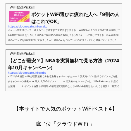
新規で7,000ポイントしかも、複数回線でもOKという好条件。 三木谷さん紹介キャンペーン＼激熱の三木
谷さんキャンペーン／2回線目以降でもOK再契約でもでもOK背水の陣の楽天モバイル。ついに「最後の賭
WiFi動画Picks!!
け」とも思えるポイントばら撒きキャンペーンを発動してきました。■キャンペーン概要三木谷社長の特
ポケットWiFi選びに疲れた人へ「9割の人
別招待ページから楽天モバイ...
はこれでOK」
https://blognosato.info/raku
ポケットWiFi選びって、考えることが多すぎて大変すぎますよね。 WiMAX or クラウドSIM ? 通信速度は ?
2年契約? 契約しばりなし ? 違約金 ? 解約時の端末代負担は ?もう知らん、って感じですよね。私もWiFi関
連のメディアを3年間運用してきましたが「結局みんなコレでいいのでは？」という結論にいたりました。
ということで、「ポケットWiFi選びに疲れた」「結局どれがいいのか分からない」と言う人向けに【最終
解】を用意しました。ポケットWiFiのヘビーユーザー視点で「90％の人はこれだけでいいやん」というも
WiFi動画Picks!!
のなので、「多...
【どこが最安？】NBAを実質無料で見る方法（2024
年10月キャンペーン)
https://blognosato.info/nba
<2024/04 追記>NBAが実質無料でみれる激熱キャペーンきたーー！ 楽天モバイル登録でポイントばら撒
きキャンペーン発動中 → 最大14,000ポイント ↓ 楽天モバイルユーザーは「NBA Rakuten」が全試
合無料 ↓ ポイント換算で半年間〜1年間は実質無料なのでNBAのみ視聴したい人でも最安！「最安で
NBAを見る方法」が「楽天モバイルを契約すること」というもはや意味不明な状況...楽天モバイルでNBAを
無料でみるまで楽天モバイルでNBAを無料で観るまで(楽天モバイル)日本人プレイヤーも躍動する注目のN
BANBAは、世...
【本サイトで人気のポケットWiFiベスト4】
1位「クラウドWiFi 」