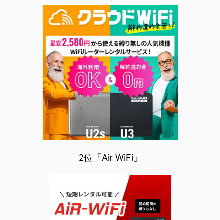
2位「Air WiFi」