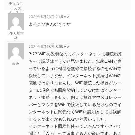
ディズニ
ーカズ
キ・3 世
2021年5月23日 2:45 AM
紀前・57
年前
よろこびさん好きです
_任天堂本
社
2021年5月23日 3:58 AM
2:22 WiFiの説明なのにインターネットに接続出来
ちゃう説明はどうかと思いました。無線LANと言
みみ
っているように機器を無線で接続するのをWiFiで
接続していますが、インターネット接続はWiFiの
電波ではありませんし、WIFi接続した機器がルー
ターの場合でも回線契約していなければインター
ネット接続しません。例えば無線マウスはレシー
バーとマウスをWiFIで接続しているだけなのでイ
ンターネットは関係なくWiFiの説明としては誤解
する人が出るかも知れないと思いました。
インターネット回線何使っているんですか？って
聞くと「WiFi」って返事する人が多いです。あく