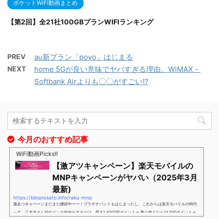
ポケットWiFi動画まとめ
【第2回】全21社100GBプランWIFIランキング
PREV
au新プラン「povo」はじまる
NEXT
home 5Gが良い意味でヤバすぎる理由。WiMAX・
Softbank Airよりも〇〇がすごい!?
今月のおすすめ記事
WiFi動画Picks!!
【激アツキャンペーン】楽天モバイルの
MNPキャンペーンがヤバい（2025年3月
最新)
https://blognosato.info/raku-mnp
激あつキャペーンまだまだ継続中ーー！プラチナバンドもはじまったし、これからは楽天モバイルの時代
っす。三木谷さん紹介リンク経由をするだけ。最大1,4000円ポイント→ 乗り換えなら14,000ポイント→